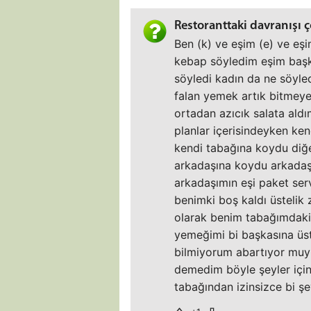
Restoranttaki davranışı 
Ben (k) ve eşim (e) ve eşi
kebap söyledim eşim başka
söyledi kadın da ne söyle
falan yemek artık bitmeye
ortadan azıcık salata al
planlar içerisindeyken ke
kendi tabağına koydu diğer
arkadaşına koydu arkadaşı
arkadaşımın eşi paket serv
benimki boş kaldı üstelik
olarak benim tabağımdaki 
yemeğimi bi başkasına üst
bilmiyorum abartıyor muyum
demedim böyle şeyler içi
tabağından izinsizce bi ş