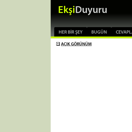
Ekşi
Duyuru
HER BIR ŞEY
BUGÜN
CEVAPL
AÇIK
GÖRÜNÜM