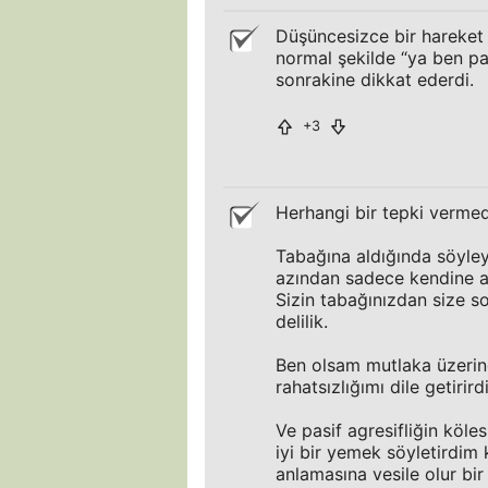
Düşüncesizce bir hareket 
normal şekilde “ya ben pa
sonrakine dikkat ederdi.
+3
Herhangi bir tepki vermed
Tabağına aldığında söyley
azından sadece kendine al
Sizin tabağınızdan size 
delilik.
Ben olsam mutlaka üzer
rahatsızlığımı dile getiri
Ve pasif agresifliğin köl
iyi bir yemek söyletirdim
anlamasına vesile olur b