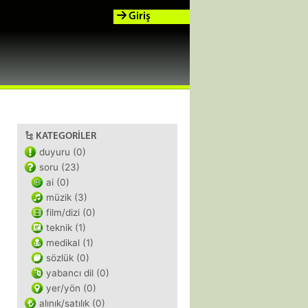
Giriş
KATEGORILER
duyuru (0)
soru (23)
ai (0)
müzik (3)
film/dizi (0)
teknik (1)
medikal (1)
sözlük (0)
yabancı dil (0)
yer/yön (0)
alınık/satılık (0)