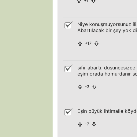
+1
Niye konuşmuyorsunuz ilişk
Abartılacak bir şey yok di
+17
sıfır abartı. düşüncesizce 
eşim orada homurdanır so
-3
Eşin büyük ihtimalle köyd
-7