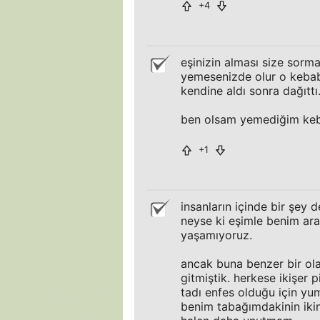
+4
eşinizin alması size sor
yemesenizde olur o kebabı
kendine aldı sonra dağıttı
ben olsam yemediğim keb
+1
insanların içinde bir şey
neyse ki eşimle benim ara
yaşamıyoruz.
ancak buna benzer bir ola
gitmiştik. herkese ikişer 
tadı enfes olduğu için yu
benim tabağımdakinin ikinc