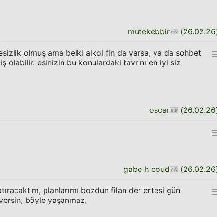
mutekebbir
(
26.02.26
izlik olmuş ama belki alkol fln da varsa, ya da sohbet
ş olabilir. esinizin bu konulardaki tavrını en iyi siz
oscar
(
26.02.26
gabe h coud
(
26.02.26
tıracaktım, planlarımı bozdun filan der ertesi gün
 versin, böyle yaşanmaz.