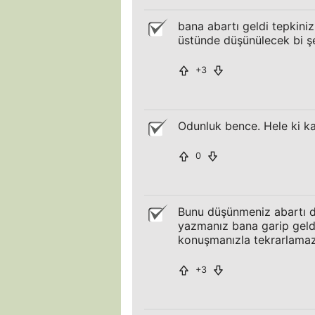
bana abartı geldi tepkini
üstünde düşünülecek bi 
+3
Odunluk bence. Hele ki k
0
Bunu düşünmeniz abartı d
yazmanız bana garip geldi.
konuşmanızla tekrarlamaz
+3