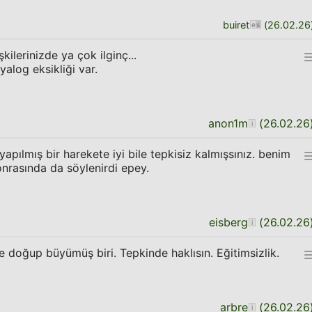
buiret
(
26.02.26
ilerinizde ya çok ilginç...
yalog eksikliği var.
anon1m
(
26.02.26
yapılmış bir harekete iyi bile tepkisiz kalmışsınız. benim
nrasında da söylenirdi epey.
eisberg
(
26.02.26
e doğup büyümüş biri. Tepkinde haklısın. Eğitimsizlik.
arbre
(
26.02.26