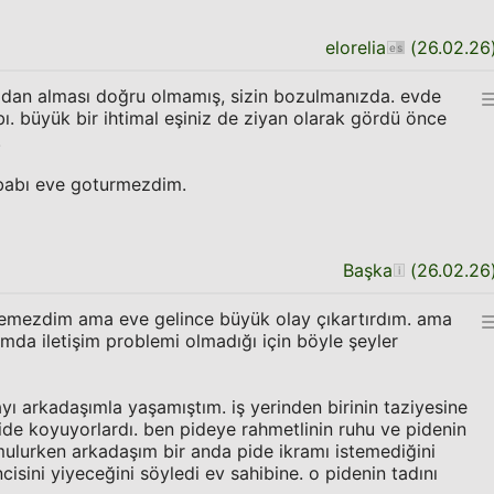
elorelia
(
26.02.26
madan alması doğru olmamış, sizin bozulmanızda. evde
. büyük bir ihtimal eşiniz de ziyan olarak gördü önce
.
abı eve goturmezdim.
Başka
(
26.02.26
 demezdim ama eve gelince büyük olay çıkartırdım. ama
mda iletişim problemi olmadığı için böyle şeyler
yı arkadaşımla yaşamıştım. iş yerinden birinin taziyesine
pide koyuyorlardı. ben pideye rahmetlinin ruhu ve pidenin
mulurken arkadaşım bir anda pide ikramı istemediğini
isini yiyeceğini söyledi ev sahibine. o pidenin tadını