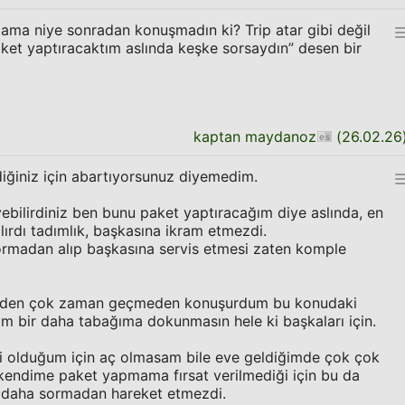
ama niye sonradan konuşmadın ki? Trip atar gibi değil
ket yaptıracaktım aslında keşke sorsaydın” desen bir
kaptan maydanoz
(
26.02.26
iğiniz için abartıyorsunuz diyemedim.
ebilirdiniz ben bunu paket yaptıracağım diye aslında, en
ırdı tadımlık, başkasına ikram etmezdi.
sormadan alıp başkasına servis etmesi zaten komple
inden çok zaman geçmeden konuşurdum bu konudaki
rdim bir daha tabağıma dokunmasın hele ki başkaları için.
esi olduğum için aç olmasam bile eve geldiğimde çok çok
 kendime paket yapmama fırsat verilmediği için bu da
ir daha sormadan hareket etmezdi.