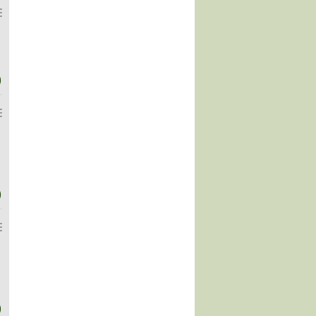
)
)
)