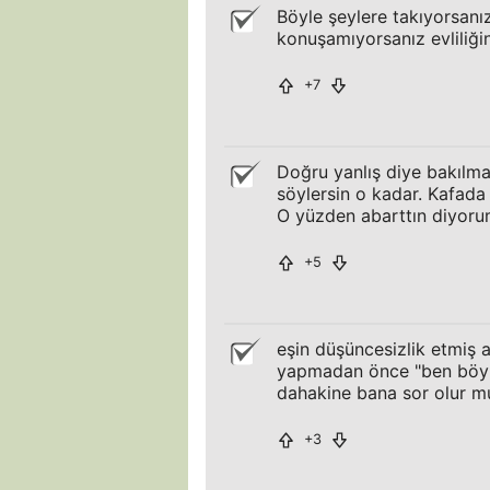
Böyle şeylere takıyorsanız 
konuşamıyorsanız evliliğini
+7
Doğru yanlış diye bakılma
söylersin o kadar. Kafada
O yüzden abarttın diyoru
+5
eşin düşüncesizlik etmiş 
yapmadan önce "ben böyl
dahakine bana sor olur mu
+3