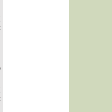
)
)
)