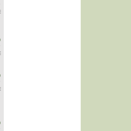
)
)
)