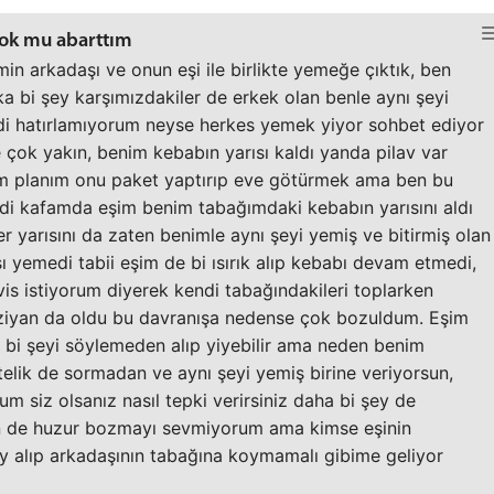
çok mu abarttım
min arkadaşı ve onun eşi ile birlikte yemeğe çıktık, ben
 bi şey karşımızdakiler de erkek olan benle aynı şeyi
di hatırlamıyorum neyse herkes yemek yiyor sohbet ediyor
 çok yakın, benim kebabın yarısı kaldı yanda pilav var
dım planım onu paket yaptırıp eve götürmek ama ben bu
ndi kafamda eşim benim tabağımdaki kebabın yarısını aldı
 yarısını da zaten benimle aynı şeyi yemiş ve bitirmiş olan
 yemedi tabii eşim de bi ısırık alıp kebabı devam etmedi,
is istiyorum diyerek kendi tabağındakileri toplarken
 ziyan da oldu bu davranışa nedense çok bozuldum. Eşim
bi şeyi söylemeden alıp yiyebilir ama neden benim
elik de sormadan ve aynı şeyi yemiş birine veriyorsun,
 siz olsanız nasıl tepki verirsiniz daha bi şey de
n de huzur bozmayı sevmiyorum ama kimse eşinin
ey alıp arkadaşının tabağına koymamalı gibime geliyor