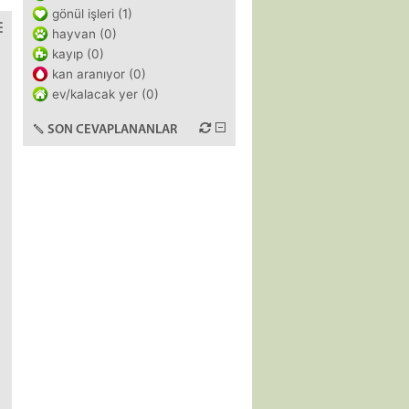
gönül işleri (1)
hayvan (0)
kayıp (0)
kan aranıyor (0)
ev/kalacak yer (0)
SON CEVAPLANANLAR