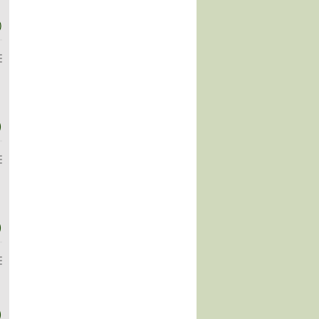
)
)
)
)