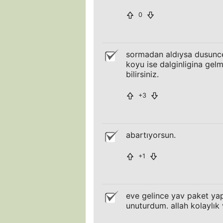
0
sormadan aldıysa dusunces
koyu ise dalginligina gelmi
bilirsiniz.
+3
abartıyorsun.
+1
eve gelince yav paket yap
unuturdum. allah kolaylık