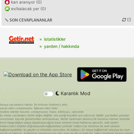
kan aranıyor (0)
ev/kalacak yer (0)
SON CEVAPLANANLAR
istatistikler
yardım / hakkında
Karanlık Mod
buraya yazılanların hakları Sir Anthony Hopkins'e aittir.
yazan eden compumaster, ilgilenen eden fader
modere edenler basond, compumaster, fraise, kibritsuyu, rakicandir
bu sitede yazılanların hiçbiri doğru değildir. site içeriği küçükler için sakıncalı olabilir. yazılardan yazarları
sorumludur. kaynak göstermeden alıntılanamaz. devlet tarafından atanmış bir kurumun internet üzerinde
kimin hangi bilgiye ulaşıp ulaşamayacağına karar vermesi insan haklarına aykırıdır. web siteleri
kullanıcıların istekleri doğrultusunda bağlandıkları yerlerdir. kullanıcılar isterlerse bir web sitesine
bağlanmayabilirler. bu güçleri ve imkanları mevcuttur. bir kullanıcı bir siteye bağlanmak istiyorsa bu onun
tercihi ve hakkıdır. bağlanmak istemiyorsa bu yine onun tercihi ve hakkıdır. halkın kendisine hizmet etmesi