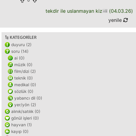
0
tekdir ile uslanmayan kiz
(
04.03.26
)
yenile
KATEGORILER
duyuru (2)
soru (14)
ai (0)
müzik (0)
film/dizi (2)
teknik (0)
medikal (0)
sözlük (0)
yabancı dil (0)
yer/yön (2)
alınık/satılık (0)
gönül işleri (0)
hayvan (1)
kayıp (0)