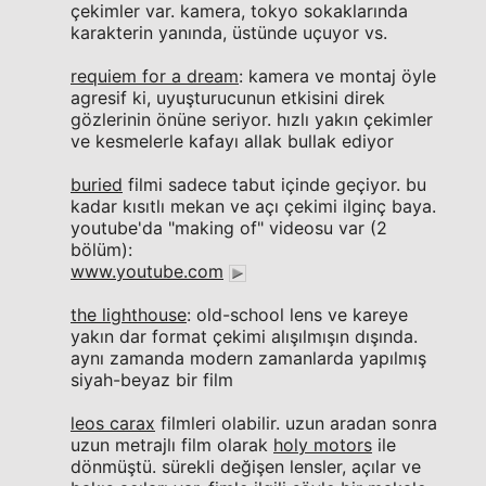
çekimler var. kamera, tokyo sokaklarında
karakterin yanında, üstünde uçuyor vs.
requiem for a dream
: kamera ve montaj öyle
agresif ki, uyuşturucunun etkisini direk
gözlerinin önüne seriyor. hızlı yakın çekimler
ve kesmelerle kafayı allak bullak ediyor
buried
filmi sadece tabut içinde geçiyor. bu
kadar kısıtlı mekan ve açı çekimi ilginç baya.
youtube'da "making of" videosu var (2
bölüm):
www.youtube.com
the lighthouse
: old-school lens ve kareye
yakın dar format çekimi alışılmışın dışında.
aynı zamanda modern zamanlarda yapılmış
siyah-beyaz bir film
leos carax
filmleri olabilir. uzun aradan sonra
uzun metrajlı film olarak
holy motors
ile
dönmüştü. sürekli değişen lensler, açılar ve