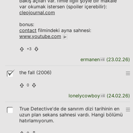
bakış açıları var. fimle ilgili şöyle bir makale
var okumak istersen (spoiler içerebilir):
cleojournal.com
bonus:
contact
filmindeki ayna sahnesi:
www.youtube.com
+3
ermanen
(
23.02.26
)
the fall (2006)
0
lonelycowboy
(
24.02.26
)
True Detective'de de sanırım dizi tarihinin en
uzun plan sekans sahnesi vardı. Hangi bölümü
hatırlamıyorum.