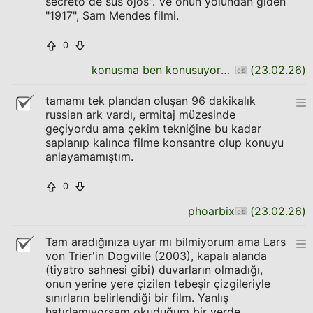
secreto de sus ojos". Ve onun yolundan giden
"1917", Sam Mendes filmi.
0
konusma ben konusuyorum daha bitirmedim
(
23.02.26
)
tamamı tek plandan oluşan 96 dakikalık
russian ark vardı, ermitaj müzesinde
geçiyordu ama çekim tekniğine bu kadar
saplanıp kalınca filme konsantre olup konuyu
anlayamamıştım.
0
phoarbix
(
23.02.26
)
Tam aradığınıza uyar mı bilmiyorum ama Lars
von Trier'in Dogville (2003), kapalı alanda
(tiyatro sahnesi gibi) duvarların olmadığı,
onun yerine yere çizilen tebeşir çizgileriyle
sınırların belirlendiği bir film. Yanlış
hatırlamıyorsam okuduğum bir yerde