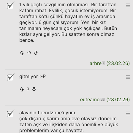
1 yılı geçti sevgilimin olmaması. Bir taraftan
kafam rahat. Evlilik, çocuk istemiyorum. Bir
taraftan kötü çünkü hayatım ev iş arasında
geçiyor. 6 gün çalışıyorum. Yeni bir kız
tanımanın heyecanı çok yok açıkçası. Bütün
kızlar aynı geliyor. Bu saatten sonra olmaz
bence.
-9
arbre
(
23.02.26
)
gitmiyor :-P
0
euteamo
(
23.02.26
)
alayının friendzone'uyum.
çok dışarı çıkarım ama eve olaysız dönerim.
zaten aşk ve ilişkiden daha önemli ve büyük
problemlerim var şu hayatta.