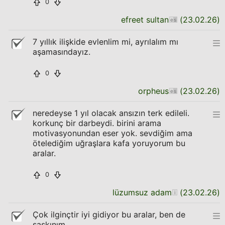
0
efreet sultan
(
23.02.26
)
7 yıllık ilişkide evlenlim mi, ayrılalım mı
aşamasındayız.
0
orpheus
(
23.02.26
)
neredeyse 1 yıl olacak ansızın terk edileli.
korkunç bir darbeydi. birini arama
motivasyonundan eser yok. sevdiğim ama
ötelediğim uğraşlara kafa yoruyorum bu
aralar.
0
lüzumsuz adam
(
23.02.26
)
Çok ilginçtir iyi gidiyor bu aralar, ben de
şaşkınım.