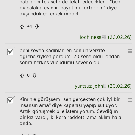
hatalarını tek seferde telafi edecekleri , "ben
bu salakla evlenir hayatımı kurtarırım" diye
düşündükleri erkek modeli.
+4
loch ness
(
23.02.26
)
beni seven kadınları en son üniversite
öğrencisiyken gördüm. 20 sene oldu. ondan
sonra herkes vücudumu sever oldu.
0
yurtsuz john
(
23.02.26
)
Kiminle görüşsem "sen gerçekten çok iyi bir
insansın ama" diye kapanışı yapıp şutluyor.
Artık görüşmek bile istemiyorum. Sevdiğim
bir kız vardı, iki kere reddetti ama aklım hala
onda.