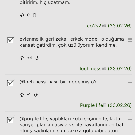
bitiririm. hiç uzatmam.
0
co2s2
(
23.02.26
)
evlenmelik geri zekalı erkek modeli olduğuma
kanaat getirdim. çok üzülüyorum kendime.
+4
loch ness
(
23.02.26
)
@loch ness, nasil bir modelmis o?
-1
Purple life
(
23.02.26
)
@purple life, yaptıkları kötü seçimlerle, kötü
kariyer planlamasıyla vs. ile hayatlarını berbat
etmiş kadınların son dakika golü gibi bütün