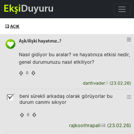
Ekşi
Duyuru
AÇIK
Aşk/ilişki hayatınız..?
Nasıl gidiyor bu aralar? ve hayatınıza etkisi nedir,
genel durumunuzu nasıl etkiliyor?
0
darthvader
(
23.02.26
)
beni sürekli arkadaş olarak görüyorlar bu
durum canımı sıkıyor
0
rajkoothrapali
(
23.02.26
)