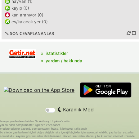
hayvan (1)
kayıp (0)
kan aranıyor (0)
ev/kalacak yer (0)
SON CEVAPLANANLAR
istatistikler
yardım / hakkında
Karanlık Mod
buraya yazılanların hakları Sir Anthony Hopkins'e aittir.
yazan eden compumaster, ilgilenen eden fader
modere edenler basond, compumaster, fraise, kibritsuyu, rakicandir
bu sitede yazılanların hiçbiri doğru değildir. site içeriği küçükler için sakıncalı olabilir. yazılardan yazarları
sorumludur. kaynak göstermeden alıntılanamaz. devlet tarafından atanmış bir kurumun internet üzerinde