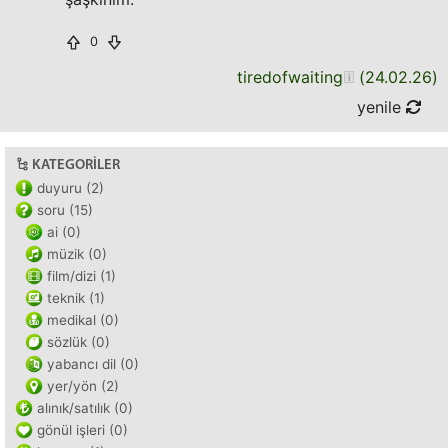
0
tiredofwaiting
(
24.02.26
)
yenile
KATEGORILER
duyuru (2)
soru (15)
ai (0)
müzik (0)
film/dizi (1)
teknik (1)
medikal (0)
sözlük (0)
yabancı dil (0)
yer/yön (2)
alınık/satılık (0)
gönül işleri (0)