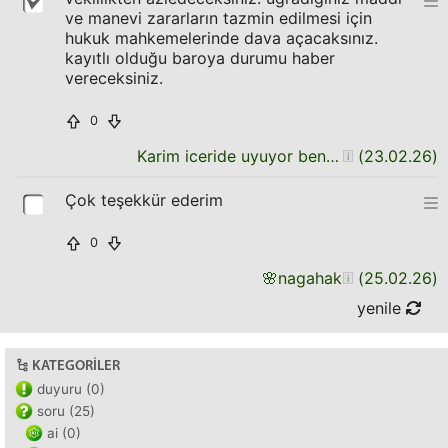
ve manevi zararların tazmin edilmesi için
hukuk mahkemelerinde dava açacaksınız.
kayıtlı olduğu baroya durumu haber
vereceksiniz.
0
Karim iceride uyuyor ben seni dusunuyorum
(
23.02.26
)
Çok teşekkür ederim
0
🌸
nagahak
(
25.02.26
)
yenile
KATEGORILER
duyuru (0)
soru (25)
ai (0)