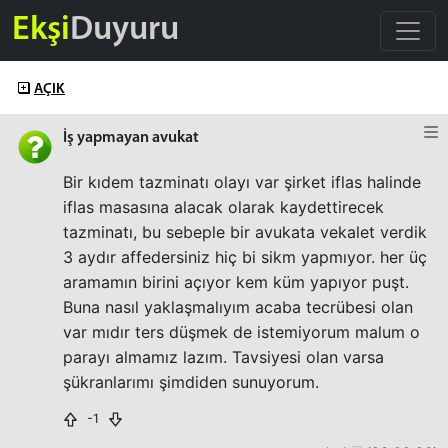
Ekşi
Duyuru
AÇIK
İş yapmayan avukat
Bir kıdem tazminatı olayı var şirket iflas halinde
iflas masasına alacak olarak kaydettirecek
tazminatı, bu sebeple bir avukata vekalet verdik
3 aydır affedersiniz hiç bi sikm yapmıyor. her üç
aramamın birini açıyor kem küm yapıyor puşt.
Buna nasıl yaklaşmalıyım acaba tecrübesi olan
var mıdır ters düşmek de istemiyorum malum o
parayı almamız lazım. Tavsiyesi olan varsa
şükranlarımı şimdiden sunuyorum.
-1