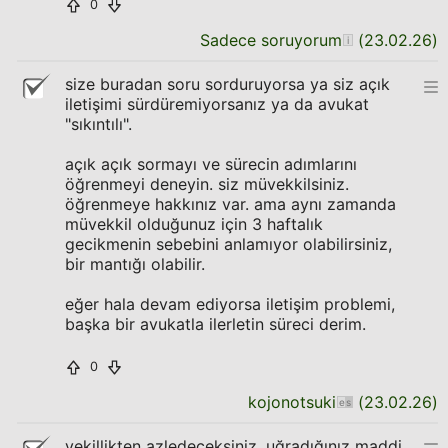
0
Sadece soruyorum
(
23.02.26
)
size buradan soru sorduruyorsa ya siz açık
iletişimi sürdüremiyorsanız ya da avukat
"sıkıntılı".
açık açık sormayı ve sürecin adımlarını
öğrenmeyi deneyin. siz müvekkilsiniz.
öğrenmeye hakkınız var. ama aynı zamanda
müvekkil olduğunuz için 3 haftalık
gecikmenin sebebini anlamıyor olabilirsiniz,
bir mantığı olabilir.
eğer hala devam ediyorsa iletişim problemi,
başka bir avukatla ilerletin süreci derim.
0
kojonotsuki
(
23.02.26
)
vekillikten azledeceksiniz. uğradığınız maddi