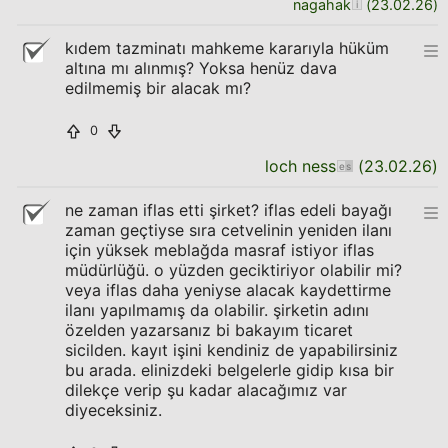
nagahak
(
23.02.26
)
kıdem tazminatı mahkeme kararıyla hüküm
altına mı alınmış? Yoksa henüz dava
edilmemiş bir alacak mı?
0
loch ness
(
23.02.26
)
ne zaman iflas etti şirket? iflas edeli bayağı
zaman geçtiyse sıra cetvelinin yeniden ilanı
için yüksek meblağda masraf istiyor iflas
müdürlüğü. o yüzden geciktiriyor olabilir mi?
veya iflas daha yeniyse alacak kaydettirme
ilanı yapılmamış da olabilir. şirketin adını
özelden yazarsanız bi bakayım ticaret
sicilden. kayıt işini kendiniz de yapabilirsiniz
bu arada. elinizdeki belgelerle gidip kısa bir
dilekçe verip şu kadar alacağımız var
diyeceksiniz.