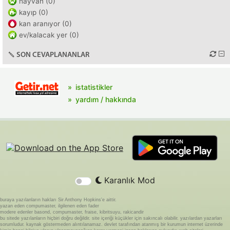
hayvan (0)
kayıp (0)
kan aranıyor (0)
ev/kalacak yer (0)
SON CEVAPLANANLAR
istatistikler
yardım / hakkında
Karanlık Mod
buraya yazılanların hakları Sir Anthony Hopkins'e aittir.
yazan eden compumaster, ilgilenen eden fader
modere edenler basond, compumaster, fraise, kibritsuyu, rakicandir
bu sitede yazılanların hiçbiri doğru değildir. site içeriği küçükler için sakıncalı olabilir. yazılardan yazarları
sorumludur. kaynak göstermeden alıntılanamaz. devlet tarafından atanmış bir kurumun internet üzerinde