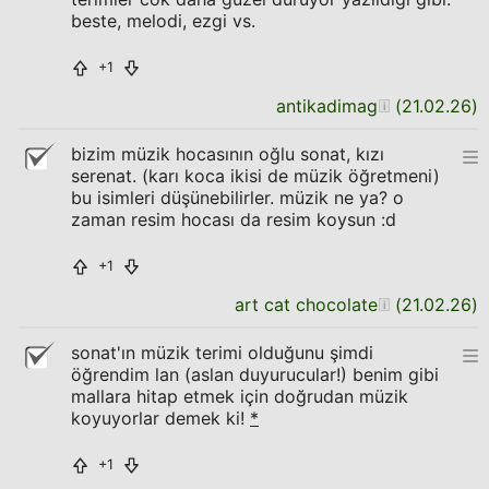
beste, melodi, ezgi vs.
+1
antikadimag
(
21.02.26
)
bizim müzik hocasının oğlu sonat, kızı
serenat. (karı koca ikisi de müzik öğretmeni)
bu isimleri düşünebilirler. müzik ne ya? o
zaman resim hocası da resim koysun :d
+1
art cat chocolate
(
21.02.26
)
sonat'ın müzik terimi olduğunu şimdi
öğrendim lan (aslan duyurucular!) benim gibi
mallara hitap etmek için doğrudan müzik
koyuyorlar demek ki!
*
+1