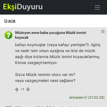
Ekşi
Duyuru
AÇIK
Müzisyen anne baba çocuğuna Müzik ismini
koyacak
kafayı koymuşlar (veya kafayı yemişler?). ilginç
ve nadir isim olsun ayağına ve ikisi de müzik
aşığı diye kızlarına Müzik ismini koyacaklarmış.
Kimse vazgeçirtemiyor.
Sizce Müzik isminin oluru var mı?
veya vazgeçmeleri nasıl sağlanır?
+1
ermanen
(
21.02.26
)