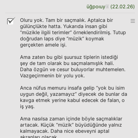
üğpoıuy
(
22.02.26
)
Oluru yok. Tam bir saçmalık. Aptalca bir
gülünçlükte hatta. Yukarıda insan gibi
“müzikle ilgili terimler” örneklendirilmiş. Tutup
doğrudan laps diye “müzik” koymak
gerçekten amele işi.
Ama zaten bu gibi şuursuz tiplerin istediği
şey de tam olarak bu saçmalamışlık hali.
Daha özgün ve cesur buluyorlar muhtemelen.
Vazgeçirmenin bir yolu yok.
Anca nüfus memuru insafa gelip “yok bu isim
uygun değil, yazamayız” diyecek de bunlar da
kavga etmek yerine kabul edecek de falan, o
iş yaş.
Ama nasılsa zaman içinde böyle saçmalıklar
artacak. Küçük “müzik” büyüdüğünde yalnız
kalmayacak. Daha nice ebeveyni aptal
akranları olacak.