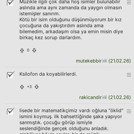
Müzikle ilgili çok daha hoş isimler bulunabilir
aslında ama aynı zamanda da yaygın olmasın
istemişler sanırım.
Kötü bir isim olduğunu düşünmüyorum bir kız
çocuğuna da yakıştırdım aslında ama
bilemedim, arkadaşım olsa ya emin misin diye
birkaç kez sorup darlardım.
0
mutekebbir
(
21.02.26
)
Ksilofon da koyabilirlerdi.
+3
rakicandir
(
21.02.26
)
lisede bir matematikçimiz vardı oğluna "öklid"
ismini koymuş. ilk bahsettiğinde şaka yapıyor
sanmıştık. çocuğu görüp ismiyle
seslendiğinde gerçek olduğunu anladık.