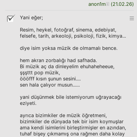
anon1m
(
21.02.26
)
Yani eğer;
Resim, heykel, fotoğraf, sinema, edebiyat,
felsefe, tarih, arkeoloji, psikoloji, fizik, kimya...
diye isim yoksa müzik de olmamalı bence.
hem akran zorbalığı had safhada.
Bi müzik aç da dinleyelim ehuhaheheeue,
şşşttt pop müzik,
öööfff kısın şunun sesini....
sen hala çalıyor musun......
yani düşünmek bile istemiyorum uğrayacağı
eziyeti.
ayrıca bizimkiler de müzik öğretmeni,
bizimkiler de dünyada tek bir isim koymuşlar
ama kendi isimlerini birleştirmişler en azından,
tuhaf bişey çıkmamış ona rağmen daha kolay