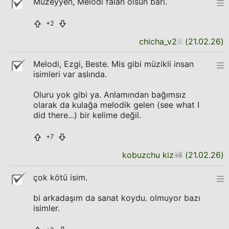
Müzeyyen, Melodi falan olsun bari.
+2
chicha_v2
(
21.02.26
)
Melodi, Ezgi, Beste. Mis gibi müzikli insan
isimleri var aslında.
Oluru yok gibi ya. Anlamından bağımsız
olarak da kulağa melodik gelen (see what I
did there...) bir kelime değil.
+7
kobuzchu kiz
(
21.02.26
)
çok kötü isim.
bi arkadaşım da sanat koydu. olmuyor bazı
isimler.