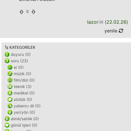
0
lazor
(
22.02.26
)
yenile
KATEGORILER
duyuru (0)
soru (23)
ai (0)
müzik (0)
film/dizi (0)
teknik (3)
medikal (0)
sözlük (0)
yabancı dil (0)
yer/yön (0)
alınık/satılık (0)
gönül işleri (0)