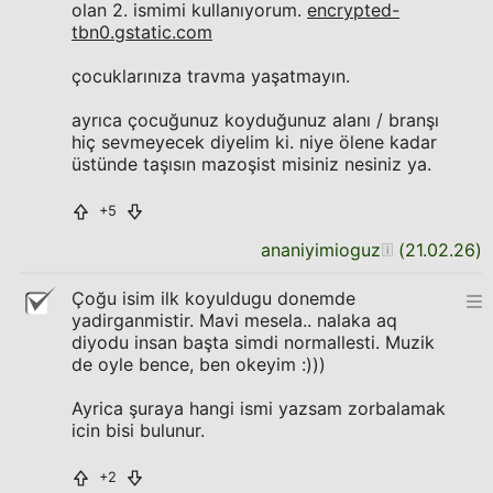
olan 2. ismimi kullanıyorum.
encrypted-
tbn0.gstatic.com
çocuklarınıza travma yaşatmayın.
ayrıca çocuğunuz koyduğunuz alanı / branşı
hiç sevmeyecek diyelim ki. niye ölene kadar
üstünde taşısın mazoşist misiniz nesiniz ya.
+5
ananiyimioguz
(
21.02.26
)
Çoğu isim ilk koyuldugu donemde
yadirganmistir. Mavi mesela.. nalaka aq
diyodu insan başta simdi normallesti. Muzik
de oyle bence, ben okeyim :)))
Ayrica şuraya hangi ismi yazsam zorbalamak
icin bisi bulunur.
+2