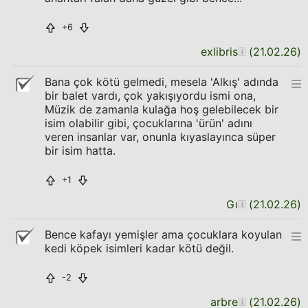
+6
exlibris
(
21.02.26
)
Bana çok kötü gelmedi, mesela 'Alkış' adında
bir balet vardı, çok yakışıyordu ismi ona,
Müzik de zamanla kulağa hoş gelebilecek bir
isim olabilir gibi, çocuklarına 'ürün' adını
veren insanlar var, onunla kıyaslayınca süper
bir isim hatta.
+1
Gı
(
21.02.26
)
Bence kafayı yemişler ama çocuklara koyulan
kedi köpek isimleri kadar kötü değil.
-2
arbre
(
21.02.26
)