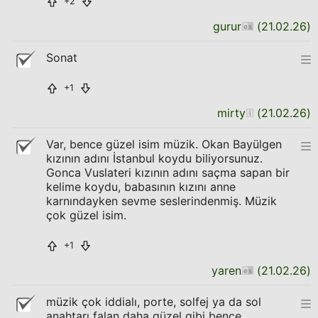
+2
gurur
(
21.02.26
)
Sonat
+1
mirty
(
21.02.26
)
Var, bence güzel isim müzik. Okan Bayülgen
kızının adını İstanbul koydu biliyorsunuz.
Gonca Vuslateri kızının adını saçma sapan bir
kelime koydu, babasının kızını anne
karnındayken sevme seslerindenmiş. Müzik
çok güzel isim.
+1
yaren
(
21.02.26
)
müzik çok iddialı, porte, solfej ya da sol
anahtarı falan daha güzel gibi bence...