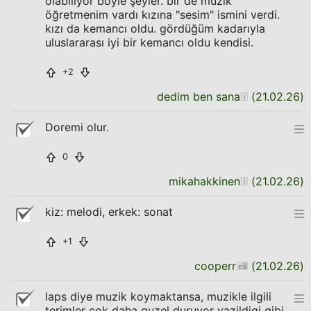
olabiliyor böyle şeyler. bir de müzik
öğretmenim vardı kızına "sesim" ismini verdi.
kızı da kemancı oldu. gördüğüm kadarıyla
uluslararası iyi bir kemancı oldu kendisi.
+2
dedim ben sana
(
21.02.26
)
Doremi olur.
0
mikahakkinen
(
21.02.26
)
kiz: melodi, erkek: sonat
+1
cooperr
(
21.02.26
)
laps diye muzik koymaktansa, muzikle ilgili
terimler cok daha guzel duruyor yazildigi gibi.