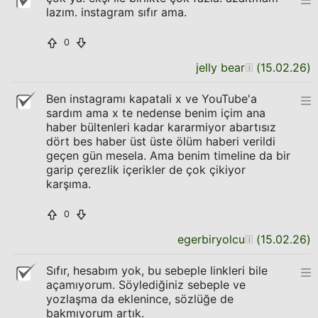
lazım. instagram sıfır ama.
0
jelly bear
(
15.02.26
)
Ben instagramı kapatali x ve YouTube'a
sardım ama x te nedense benim içim ana
haber bültenleri kadar kararmiyor abartısız
dört bes haber üst üste ölüm haberi verildi
geçen gün mesela. Ama benim timeline da bir
garip çerezlik içerikler de çok çikiyor
karşıma.
0
egerbiryolcu
(
15.02.26
)
Sıfır, hesabım yok, bu sebeple linkleri bile
açamıyorum. Söylediğiniz sebeple ve
yozlaşma da eklenince, sözlüğe de
bakmıyorum artık.