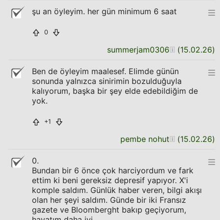
şu an öyleyim. her gün minimum 6 saat
0
summerjam0306
(
15.02.26
)
Ben de öyleyim maalesef. Elimde günün
sonunda yalnızca sinirimin bozulduğuyla
kalıyorum, başka bir şey elde edebildiğim de
yok.
+1
pembe nohut
(
15.02.26
)
0.
Bundan bir 6 önce çok harciyordum ve fark
ettim ki beni gereksiz depresif yapıyor. X'i
komple saldım. Günlük haber veren, bilgi akışı
olan her şeyi saldım. Günde bir iki Fransız
gazete ve Bloomberght bakıp geçiyorum,
hayatım daha iyi.