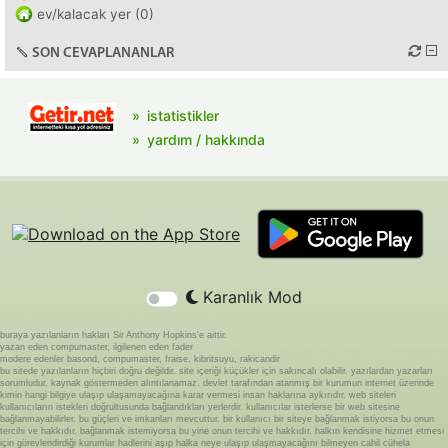
ev/kalacak yer (0)
SON CEVAPLANANLAR
istatistikler
yardım / hakkında
Karanlık Mod
buraya yazılanların hakları Sir Anthony Hopkins'e aittir.
yazan eden compumaster, ilgilenen eden fader
modere edenler basond, compumaster, fraise, kibritsuyu, rakicandir
bu sitede yazılanların hiçbiri doğru değildir. site içeriği küçükler için sakıncalı olabilir. yazılardan yazarları
sorumludur. kaynak göstermeden alıntılanamaz. devlet tarafından atanmış bir kurumun internet üzerinde
kimin hangi bilgiye ulaşıp ulaşamayacağına karar vermesi insan haklarına aykırıdır. web siteleri
kullanıcıların istekleri doğrultusunda bağlandıkları yerlerdir. kullanıcılar isterlerse bir web sitesine
bağlanmayabilirler. bu güçleri ve imkanları mevcuttur. bir kullanıcı bir siteye bağlanmak istiyorsa bu onun
tercihi ve hakkıdır. bağlanmak istemiyorsa bu yine onun tercihi ve hakkıdır. halkın kendisine hizmet etmesi
için görevlendirdiği kurumlar hadlerini aşıp halka neye ulaşıp ulaşmayacağını bilmeyen cahil cühela