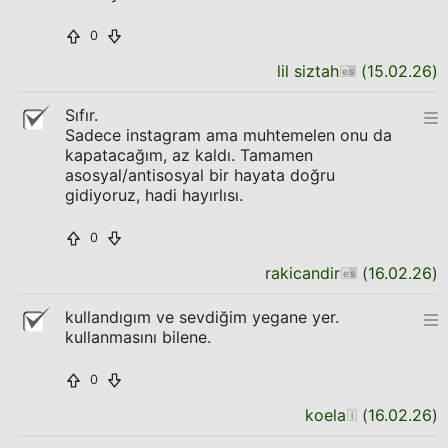
0
lil siztah
(
15.02.26
)
Sıfır.
Sadece instagram ama muhtemelen onu da
kapatacağım, az kaldı. Tamamen
asosyal/antisosyal bir hayata doğru
gidiyoruz, hadi hayırlısı.
0
rakicandir
(
16.02.26
)
kullandıgım ve sevdiğim yegane yer.
kullanmasını bilene.
0
koela
(
16.02.26
)