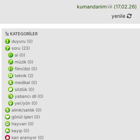
kumandanim
(
17.02.26
)
yenile
KATEGORILER
duyuru (0)
soru (23)
ai (0)
müzik (0)
film/dizi (0)
teknik (2)
medikal (0)
sözlük (0)
yabancı dil (0)
yer/yön (0)
alınık/satılık (0)
gönül işleri (0)
hayvan (0)
kayıp (0)
kan aranıyor (0)