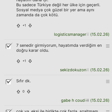
Bu sadece Türkiye değil her ülke için geçerli.
Sosyal medya çok güzel bir yer ama aynı
zamanda da çok kötü.
+1
logisticsmanager
(
15.02.26
)
7 senedir girmiyorum, hayatımda verdiğim en
doğru karar oldu.
+1
sekizdokuzon
(
15.02.26
)
Sıfır dk.
0
gabe h coud
(
15.02.26
)
çok ya. ekşi ile birlikte çok fazla. azaltmam