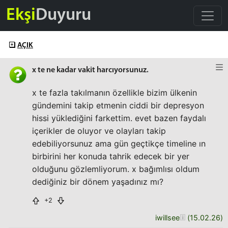
Ekşi
Duyuru
AÇIK
x te ne kadar vakit harcıyorsunuz.
x te fazla takılmanın özellikle bizim ülkenin
gündemini takip etmenin ciddi bir depresyon
hissi yüklediğini farkettim. evet bazen faydalı
içerikler de oluyor ve olayları takip
edebiliyorsunuz ama gün geçtikçe timeline ın
birbirini her konuda tahrik edecek bir yer
olduğunu gözlemliyorum. x bağımlısı oldum
dediğiniz bir dönem yaşadınız mı?
+2
iwillsee
(
15.02.26
)