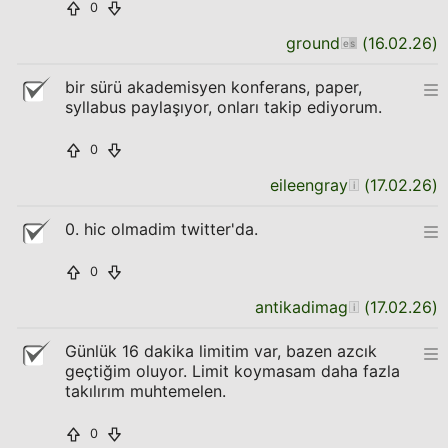
0
ground
(
16.02.26
)
bir sürü akademisyen konferans, paper,
syllabus paylaşıyor, onları takip ediyorum.
0
eileengray
(
17.02.26
)
0. hic olmadim twitter'da.
0
antikadimag
(
17.02.26
)
Günlük 16 dakika limitim var, bazen azcık
geçtiğim oluyor. Limit koymasam daha fazla
takılırım muhtemelen.
0