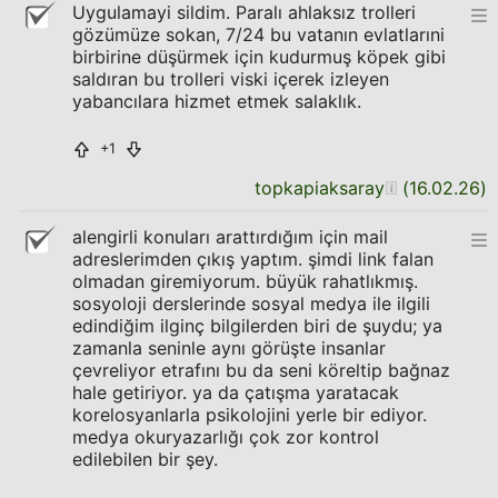
Uygulamayi sildim. Paralı ahlaksız trolleri
gözümüze sokan, 7/24 bu vatanın evlatlarıni
birbirine düşürmek için kudurmuş köpek gibi
saldıran bu trolleri viski içerek izleyen
yabancılara hizmet etmek salaklık.
+1
topkapiaksaray
(
16.02.26
)
alengirli konuları arattırdığım için mail
adreslerimden çıkış yaptım. şimdi link falan
olmadan giremiyorum. büyük rahatlıkmış.
sosyoloji derslerinde sosyal medya ile ilgili
edindiğim ilginç bilgilerden biri de şuydu; ya
zamanla seninle aynı görüşte insanlar
çevreliyor etrafını bu da seni köreltip bağnaz
hale getiriyor. ya da çatışma yaratacak
korelosyanlarla psikolojini yerle bir ediyor.
medya okuryazarlığı çok zor kontrol
edilebilen bir şey.