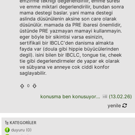
emzirme teknigi degerlendirilir, emme süresi
ve emme miktari degerlendirilir, bundan sonra
mama destegi baslar. yani mama destegi
aslinda düsünülenin aksine son care olarak
düsünülür. mamada da PRE ibaresi önemlidir,
üstünde PRE yazmayan mamayi kullanmayin.
eger böyle bir sikintisi varsa esinizin,
sertifikali bir IBCLC'den danisma almakta
fayda var (doula gibi hippie büyücülerinden
degil). isini bilen bir IBCLC, tongue tie, cheek
tie gibi degerlendirmeler de yapar ek olarak
ve sübyana ve anneye cok ciddi konfor
saglayabilir.
0
konusma ben konusuyorum daha bitirmedim
(
13.02.26
)
yenile
KATEGORILER
duyuru (0)