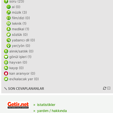
soru (23)
ai (0)
müzik (3)
film/dizi (0)
teknik (1)
medikal (1)
sözlük (0)
yabancı dil (0)
yer/yön (0)
alınık/satılık (0)
gönül işleri (1)
hayvan (0)
kayıp (0)
kan aranıyor (0)
ev/kalacak yer (0)
SON CEVAPLANANLAR
istatistikler
yardım / hakkında