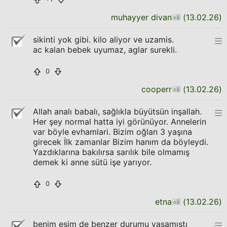
muhayyer divan
(
13.02.26
)
sikinti yok gibi. kilo aliyor ve uzamis.
ac kalan bebek uyumaz, aglar surekli.
0
cooperr
(
13.02.26
)
Allah analı babalı, sağlıkla büyütsün inşallah.
Her şey normal hatta iyi görünüyor. Annelerin
var böyle evhamlari. Bizim oğlan 3 yaşına
girecek İlk zamanlar Bizim hanım da böyleydi.
Yazdıklarına bakılırsa sarılık bile olmamış
demek ki anne sütü işe yarıyor.
0
etna
(
13.02.26
)
benim eşim de benzer durumu yaşamıştı