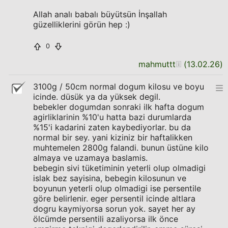
Allah analı babalı büyütsün İnşallah
güzelliklerini görün hep :)
0
mahmuttt
(
13.02.26
)
3100g / 50cm normal dogum kilosu ve boyu
icinde. düsük ya da yüksek degil.
bebekler dogumdan sonraki ilk hafta dogum
agirliklarinin %10'u hatta bazi durumlarda
%15'i kadarini zaten kaybediyorlar. bu da
normal bir sey. yani kiziniz bir haftalikken
muhtemelen 2800g falandi. bunun üstüne kilo
almaya ve uzamaya baslamis.
bebegin sivi tüketiminin yeterli olup olmadigi
islak bez sayisina, bebegin kilosunun ve
boyunun yeterli olup olmadigi ise persentile
göre belirlenir. eger persentil icinde altlara
dogru kaymiyorsa sorun yok. sayet her ay
ölcümde persentili azaliyorsa ilk önce