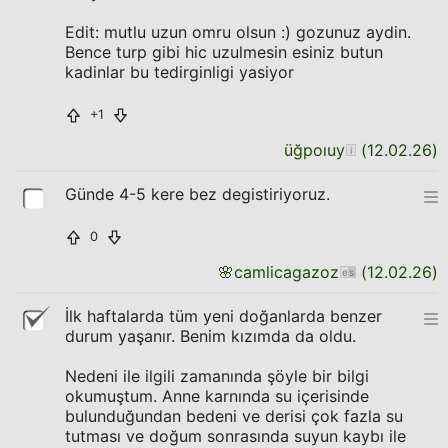
Edit: mutlu uzun omru olsun :) gozunuz aydin.
Bence turp gibi hic uzulmesin esiniz butun
kadinlar bu tedirginligi yasiyor
+1
üğpoıuy
(
12.02.26
)
Günde 4-5 kere bez degistiriyoruz.
0
🌸
camlicagazoz
(
12.02.26
)
İlk haftalarda tüm yeni doğanlarda benzer
durum yaşanır. Benim kızımda da oldu.
Nedeni ile ilgili zamanında şöyle bir bilgi
okumuştum. Anne karnında su içerisinde
bulunduğundan bedeni ve derisi çok fazla su
tutması ve doğum sonrasında suyun kaybı ile