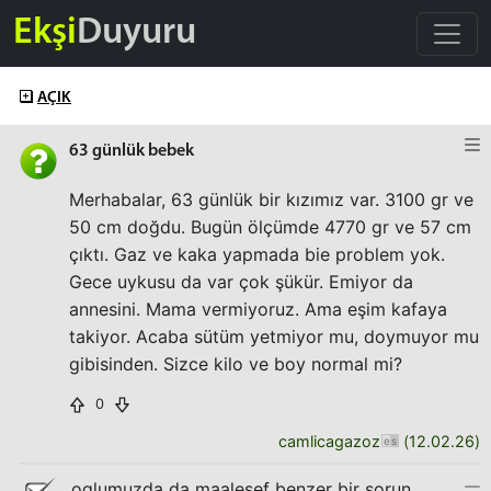
Ekşi
Duyuru
AÇIK
63 günlük bebek
Merhabalar, 63 günlük bir kızımız var. 3100 gr ve
50 cm doğdu. Bugün ölçümde 4770 gr ve 57 cm
çıktı. Gaz ve kaka yapmada bie problem yok.
Gece uykusu da var çok şükür. Emiyor da
annesini. Mama vermiyoruz. Ama eşim kafaya
takiyor. Acaba sütüm yetmiyor mu, doymuyor mu
gibisinden. Sizce kilo ve boy normal mi?
0
camlicagazoz
(
12.02.26
)
oglumuzda da maalesef benzer bir sorun