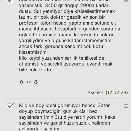
yasamistik. 3450 gr dogup 2900a kadar
dustu. Sut yetmiyor diye kisisellestirmemek
lazim. bir cok doktor gezdik en son bir
profesor kalori hesabi yapip anne sutune ek
mama ihtiyacini hesapladi. o gunden sonra da
oglan toplarmisti. mama konusunda cok on
yargiliydim ve o gune kadar istememistim
ancak farki gorunce kendimi cok kotu
hissetmistim.
kilo kaybi yuzunden sarilik tehlikesi de
atlatmisti ve surekli uyuyordu. uyandirmak
bile cok zordu.
+2
zseak
(
12.02.26
)
Kilo ve boy ideal gorunuyor bence. Zaten
doyup doymadigini gunluk cisli bez
sayisindan (min 3tu diye hatirliyorum), kaka
sayisindan ve genel huzursuzluk halinden
anliyorduk sanirim.