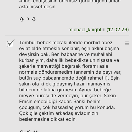
Anne, endişesinin önemsiz görüldüğünü aman
asla hissetmesin.
0
michael_knight
(
12.02.26
)
Tombul bebek merakı ileride morbid obez
evlat elde etmekle sonlanır, eşin aklını başına
devşirsin bak. Ben babaanne ve muhallebi
kurbanıyım, daha ilk bebeklikte un nişasta ve
şekerle mahvettiği bağırsak floramı asla
normale döndüremedim (annemin de payı var,
bütün suç babaannemde değil rahmetli). Eşin
sakın ola ki ek gıdaymış hazır mamaymış
bilmem ne lafına girmesin. Ayrıca bebeğe
meyve püresi de vermeyin, pür şeker. Sakın.
Emsin emebildiği kadar. Sanki benim
çocuğum, çok hassaslaşıyorum bu konuda.
Çok çile çektim arkadaş evladınızın
beslenmesine dikkat edin.
+1