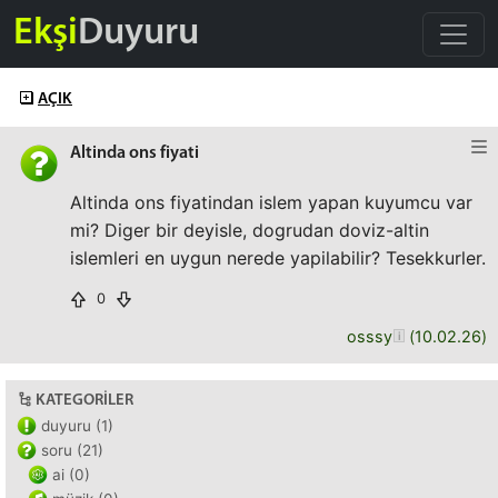
Ekşi
Duyuru
AÇIK
Altinda ons fiyati
Altinda ons fiyatindan islem yapan kuyumcu var
mi? Diger bir deyisle, dogrudan doviz-altin
islemleri en uygun nerede yapilabilir? Tesekkurler.
0
osssy
(
10.02.26
)
KATEGORILER
duyuru (1)
soru (21)
ai (0)