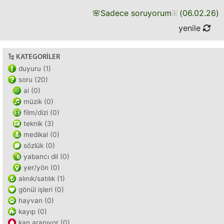
🌸
Sadece soruyorum
(
06.02.26
)
yenile
KATEGORILER
duyuru (1)
soru (20)
ai (0)
müzik (0)
film/dizi (0)
teknik (3)
medikal (0)
sözlük (0)
yabancı dil (0)
yer/yön (0)
alınık/satılık (1)
gönül işleri (0)
hayvan (0)
kayıp (0)
kan aranıyor (0)