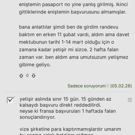
eniştemin pasaport no yine yanlış girilmiş. ikinci
gittiklerinde eniştemin başvurusunu almamışlar.
bana anlattılar şimdi ben de girdim randevu
baktım en erken 11 şubat vardı, aldım ama davet
mektubunun tarihi 1-14 mart olduğu için o
zamana kadar yetişir mi sizce. 2 hafta falan
zaman var. ben aldım ama umutsuzum yetişmez
gibime geliyo.
0
Sadece soruyorum
(
05.02.26
)
yetişir aslında sınır 15 gün. 15 günden az
kalsaydı başvuru direkt reddedilirdi.
neyse ki fransa başvuruları 1 haftada falan
sonuçlandırıyor.
vize şirketine para kaptırmamışlardır umarım