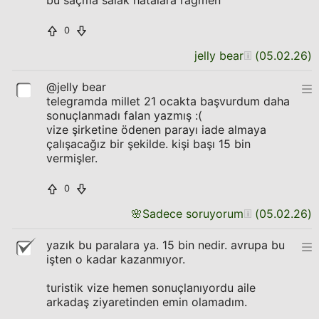
bu saçma salak hatalara rağmen
0
jelly bear
(
05.02.26
)
@jelly bear
telegramda millet 21 ocakta başvurdum daha
sonuçlanmadı falan yazmış :(
vize şirketine ödenen parayı iade almaya
çalışacağız bir şekilde. kişi başı 15 bin
vermişler.
0
🌸
Sadece soruyorum
(
05.02.26
)
yazık bu paralara ya. 15 bin nedir. avrupa bu
işten o kadar kazanmıyor.
turistik vize hemen sonuçlanıyordu aile
arkadaş ziyaretinden emin olamadım.