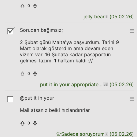
0
jelly bear
(
05.02.26
)
Sorudan bağımsız;
2 Şubat günü Malta'ya başvurdum. Tarihi 9
Mart olarak gösterdim ama devam eden
vizem var. 16 Şubata kadar pasaportun
gelmesi lazım. 1 haftam kaldı ://
0
put it in your appropriate place
(
05.02.26
)
@put it in your
Mail atsanız belki hızlandırırlar
0
🌸
Sadece soruyorum
(
05.02.26
)