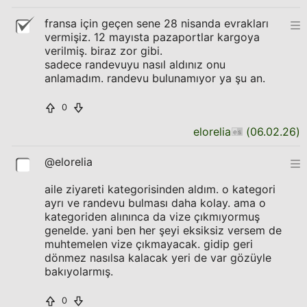
fransa için geçen sene 28 nisanda evrakları
vermişiz. 12 mayısta pazaportlar kargoya
verilmiş. biraz zor gibi.
sadece randevuyu nasıl aldınız onu
anlamadım. randevu bulunamıyor ya şu an.
0
elorelia
(
06.02.26
)
@elorelia
aile ziyareti kategorisinden aldım. o kategori
ayrı ve randevu bulması daha kolay. ama o
kategoriden alınınca da vize çıkmıyormuş
genelde. yani ben her şeyi eksiksiz versem de
muhtemelen vize çıkmayacak. gidip geri
dönmez nasılsa kalacak yeri de var gözüyle
bakıyolarmış.
0