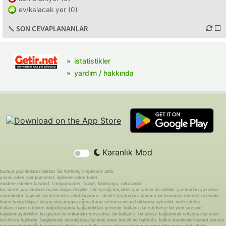
ev/kalacak yer (0)
SON CEVAPLANANLAR
istatistikler
yardım / hakkında
Karanlık Mod
buraya yazılanların hakları Sir Anthony Hopkins'e aittir.
yazan eden compumaster, ilgilenen eden fader
modere edenler basond, compumaster, fraise, kibritsuyu, rakicandir
bu sitede yazılanların hiçbiri doğru değildir. site içeriği küçükler için sakıncalı olabilir. yazılardan yazarları
sorumludur. kaynak göstermeden alıntılanamaz. devlet tarafından atanmış bir kurumun internet üzerinde
kimin hangi bilgiye ulaşıp ulaşamayacağına karar vermesi insan haklarına aykırıdır. web siteleri
kullanıcıların istekleri doğrultusunda bağlandıkları yerlerdir. kullanıcılar isterlerse bir web sitesine
bağlanmayabilirler. bu güçleri ve imkanları mevcuttur. bir kullanıcı bir siteye bağlanmak istiyorsa bu onun
tercihi ve hakkıdır. bağlanmak istemiyorsa bu yine onun tercihi ve hakkıdır. halkın kendisine hizmet etmesi