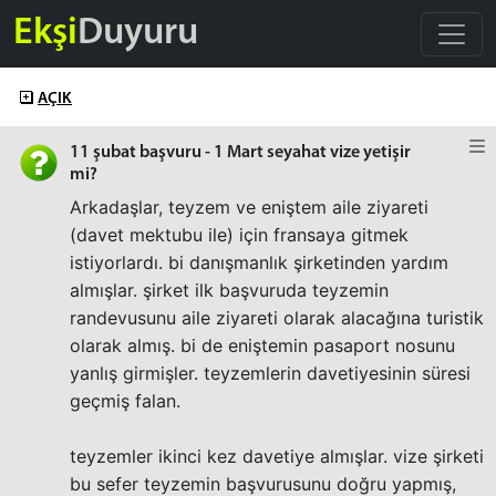
Ekşi
Duyuru
AÇIK
11 şubat başvuru - 1 Mart seyahat vize yetişir
mi?
Arkadaşlar, teyzem ve eniştem aile ziyareti
(davet mektubu ile) için fransaya gitmek
istiyorlardı. bi danışmanlık şirketinden yardım
almışlar. şirket ilk başvuruda teyzemin
randevusunu aile ziyareti olarak alacağına turistik
olarak almış. bi de eniştemin pasaport nosunu
yanlış girmişler. teyzemlerin davetiyesinin süresi
geçmiş falan.
teyzemler ikinci kez davetiye almışlar. vize şirketi
bu sefer teyzemin başvurusunu doğru yapmış,