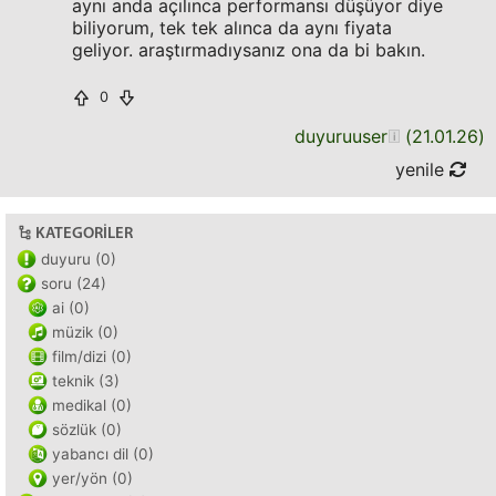
aynı anda açılınca performansı düşüyor diye
biliyorum, tek tek alınca da aynı fiyata
geliyor. araştırmadıysanız ona da bi bakın.
0
duyuruuser
(
21.01.26
)
yenile
KATEGORILER
duyuru (0)
soru (24)
ai (0)
müzik (0)
film/dizi (0)
teknik (3)
medikal (0)
sözlük (0)
yabancı dil (0)
yer/yön (0)