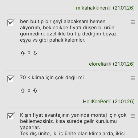
mikahakkinen
(
21.01.26
)
ben bu tip bir şeyi alacaksam hemen
alıyorum, bekledikçe fiyatı düşen bi ürün
görmedim. özellikle bu tip dediğim beyaz
eşya vs gibi pahalı kalemler.
0
elorelia
(
21.01.26
)
70 k klima için çok değil mi
0
HellKeePer
(
21.01.26
)
Kışın fiyat avantajının yanında montaj için çok
beklemezsiniz. kısa sürede gelir kurulumu
yaparlar.
Tek dış ünite, iki iç ünite olan klimalarda, ikisi