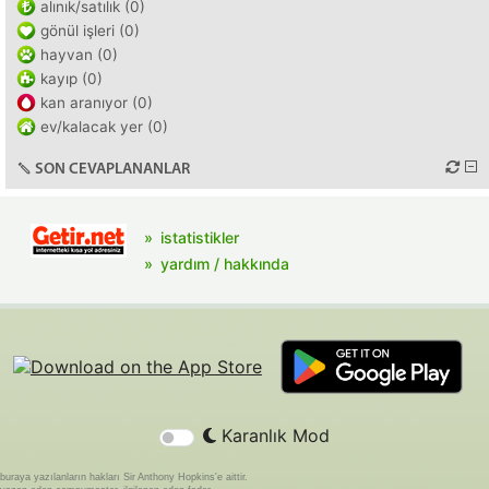
alınık/satılık (0)
gönül işleri (0)
hayvan (0)
kayıp (0)
kan aranıyor (0)
ev/kalacak yer (0)
SON CEVAPLANANLAR
istatistikler
yardım / hakkında
Karanlık Mod
buraya yazılanların hakları Sir Anthony Hopkins'e aittir.