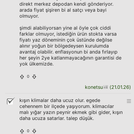
direkt merkez depodan kendi gönderiyor.
arada fiyat şişiren bi al satçı veya bayi
olmuyor.
şimdi alabiliyorsan yine al öyle çok ciddi
farklar olmuyor, istediğin ürün stokta varsa
fiyatı yaz döneminin çok üstünde değilse
alınır yoğun bir bölgedeysen kurulumda
avantaj olabilir. enflasyonun bi anda fırlayıp
her şeyin 2ye katlanmayacağının garantisi de
yok ülkemizde.
0
konetsu
(
21.01.26
)
kışın klimalar daha ucuz olur. egede
cehennem bir ilçede yaşıyorum. klimacılar
malı yığar yazın peynir ekmek gibi gider, kışın
daha ucuza satarlar. talep düşük.
0