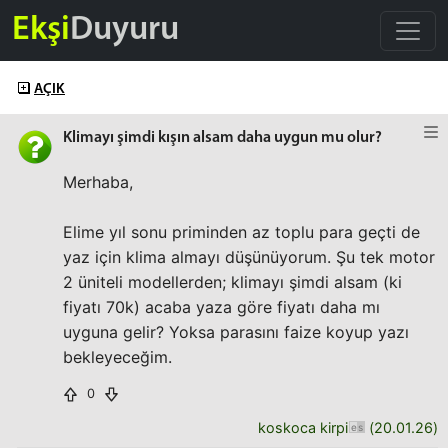
Ekşi
Duyuru
AÇIK
Klimayı şimdi kışın alsam daha uygun mu olur?
Merhaba,
Elime yıl sonu priminden az toplu para geçti de
yaz için klima almayı düşünüyorum. Şu tek motor
2 üniteli modellerden; klimayı şimdi alsam (ki
fiyatı 70k) acaba yaza göre fiyatı daha mı
uyguna gelir? Yoksa parasını faize koyup yazı
bekleyeceğim.
0
koskoca kirpi
(
20.01.26
)