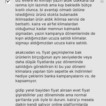
biz evlere iki klimayı yazın aldık dükkana da
ısınma için lazımdı ama kışı bekledik bütçe
kısıtlı olunca. bi avantajı olmadı üstüne
istediğimiz ürünü stokta bulamadık
iklimsadan ürün aldık iklimsa servisi de
berbattı. kaira ve airfel klimalardan
olduğumuz kadar memnun kalmadık
sigmadan. yazın kampanya dönemlerinde de
kışın aldığımızdan ucuza satıldı klimalar.
sigmayı aldığımızdan ucuza kaira satıldı.
akakceden vs. fiyat geçmişlerine bak
ürünlerin birçoğunun aynı seviyelerde veya
daha düşük fiyatlarda yaz döneminde
satıldığını görebilirsin ki bu yaz dönemi
klimalara yapılan tüm sepette ek indirimleri
hediye çeklerini banka kampanyalarını vs. de
kapsamıyor.
gidip yerel bayiden fiyat alırsan evet fiyat
şişirebilirler yaz döneminde ama normal
şartlarda yok öyle bi durum. kaira'yı mesela
daikin kendi satıyor online platformlarda