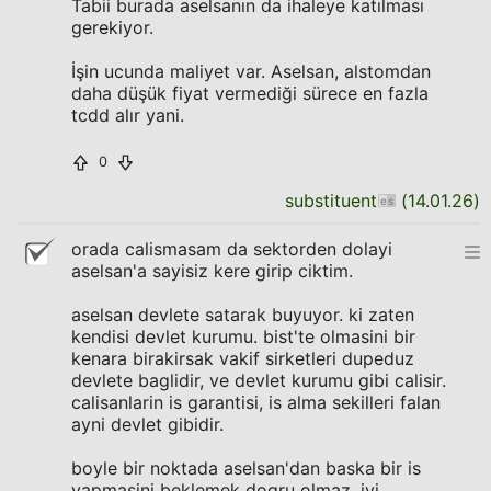
Tabii burada aselsanın da ihaleye katılması
gerekiyor.
İşin ucunda maliyet var. Aselsan, alstomdan
daha düşük fiyat vermediği sürece en fazla
tcdd alır yani.
0
substituent
(
14.01.26
)
orada calismasam da sektorden dolayi
aselsan'a sayisiz kere girip ciktim.
aselsan devlete satarak buyuyor. ki zaten
kendisi devlet kurumu. bist'te olmasini bir
kenara birakirsak vakif sirketleri dupeduz
devlete baglidir, ve devlet kurumu gibi calisir.
calisanlarin is garantisi, is alma sekilleri falan
ayni devlet gibidir.
boyle bir noktada aselsan'dan baska bir is
yapmasini beklemek dogru olmaz. iyi