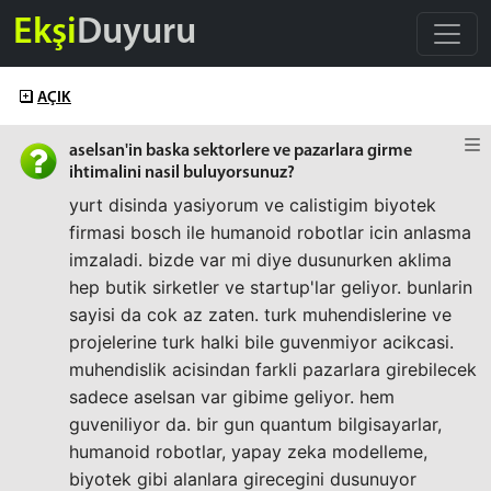
Ekşi
Duyuru
AÇIK
aselsan'in baska sektorlere ve pazarlara girme
ihtimalini nasil buluyorsunuz?
yurt disinda yasiyorum ve calistigim biyotek
firmasi bosch ile humanoid robotlar icin anlasma
imzaladi. bizde var mi diye dusunurken aklima
hep butik sirketler ve startup'lar geliyor. bunlarin
sayisi da cok az zaten. turk muhendislerine ve
projelerine turk halki bile guvenmiyor acikcasi.
muhendislik acisindan farkli pazarlara girebilecek
sadece aselsan var gibime geliyor. hem
guveniliyor da. bir gun quantum bilgisayarlar,
humanoid robotlar, yapay zeka modelleme,
biyotek gibi alanlara girecegini dusunuyor