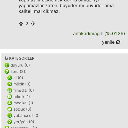
yapamazlar zaten. buyurler mi buyurler ama
kaliteli mal cikmaz.
0
antikadimag
(
15.01.26
)
yenile
KATEGORILER
duyuru (0)
soru (21)
ai (0)
müzik (0)
film/dizi (0)
teknik (1)
medikal (1)
sözlük (0)
yabancı dil (0)
yer/yön (0)