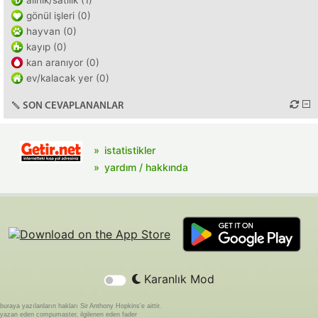
alınık/satılık (1)
gönül işleri (0)
hayvan (0)
kayıp (0)
kan aranıyor (0)
ev/kalacak yer (0)
SON CEVAPLANANLAR
istatistikler
yardım / hakkında
Karanlık Mod
buraya yazılanların hakları Sir Anthony Hopkins'e aittir.
yazan eden compumaster, ilgilenen eden fader