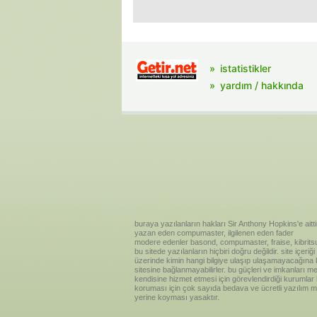
istatistikler
yardım / hakkında
buraya yazılanların hakları Sir Anthony Hopkins'e aitti
yazan eden compumaster, ilgilenen eden fader
modere edenler basond, compumaster, fraise, kibritsu
bu sitede yazılanların hiçbiri doğru değildir. site içe
üzerinde kimin hangi bilgiye ulaşıp ulaşamayacağına kar
sitesine bağlanmayabilirler. bu güçleri ve imkanları me
kendisine hizmet etmesi için görevlendirdiği kurumlar
koruması için çok sayıda bedava ve ücretli yazılım me
yerine koyması yasaktır.