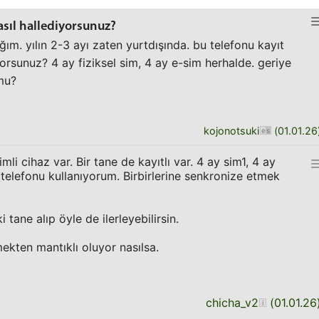
nasıl hallediyorsunuz?
ım. yılın 2-3 ayı zaten yurtdışında. bu telefonu kayıt
orsunuz? 4 ay fiziksel sim, 4 ay e-sim herhalde. geriye
mu?
kojonotsuki
(
01.01.26
imli cihaz var. Bir tane de kayıtlı var. 4 ay sim1, 4 ay
 telefonu kullanıyorum. Birbirlerine senkronize etmek
i tane alıp öyle de ilerleyebilirsin.
mekten mantıklı oluyor nasılsa.
chicha_v2
(
01.01.26