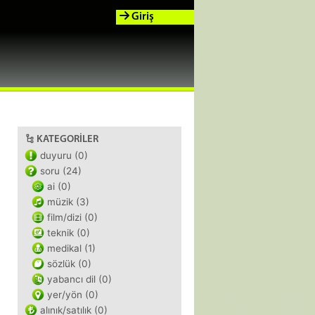
Giriş
KATEGORILER
duyuru (0)
soru (24)
ai (0)
müzik (3)
film/dizi (0)
teknik (0)
medikal (1)
sözlük (0)
yabancı dil (0)
yer/yön (0)
alınık/satılık (0)