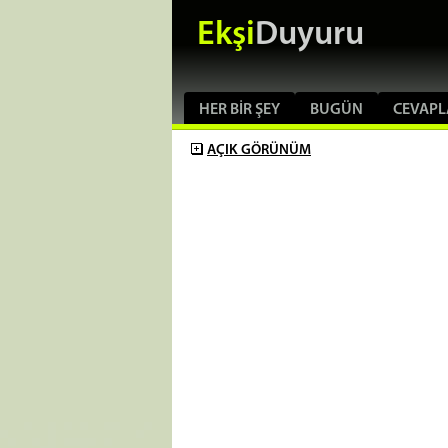
Ekşi
Duyuru
HER BIR ŞEY
BUGÜN
CEVAPL
AÇIK
GÖRÜNÜM