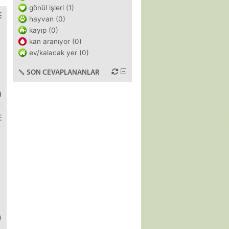
gönül işleri (1)
hayvan (0)
kayıp (0)
kan aranıyor (0)
ev/kalacak yer (0)
SON CEVAPLANANLAR
)
)