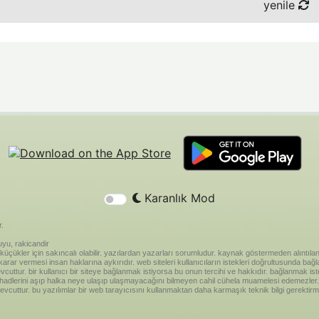
yenile
Karanlık Mod
r.
yu, rakicandir
riği küçükler için sakıncalı olabilir. yazılardan yazarları sorumludur. kaynak göstermeden alınt
ar vermesi insan haklarına aykırıdır. web siteleri kullanıcıların istekleri doğrultusunda bağland
vcuttur. bir kullanıcı bir siteye bağlanmak istiyorsa bu onun tercihi ve hakkıdır. bağlanmak is
 hadlerini aşıp halka neye ulaşıp ulaşmayacağını bilmeyen cahil cühela muamelesi edemezler. 
vcuttur. bu yazılımlar bir web tarayıcısını kullanmaktan daha karmaşık teknik bilgi gerektirm