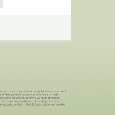
ılanamaz. devlet tarafından atanmış bir kurumun internet
ıkları yerlerdir. kullanıcılar isterlerse bir web
temiyorsa bu yine onun tercihi ve hakkıdır. halkın
ebeveynlerin çocuklarını sakıncalı içeriklerden
emektedir. devletin milletini küçük düşürmesi ve ebleh