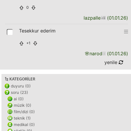
0
lazpalle
(
01.01.26
)
Tesekkur ederim
+1
🌸
narod
(
01.01.26
)
yenile
KATEGORILER
duyuru (0)
soru (23)
ai (0)
müzik (0)
film/dizi (0)
teknik (1)
medikal (0)