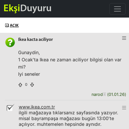
Ekşi
Duyuru
AÇIK
Ikea kacta aciliyor
Gunaydin,
1 Ocak'ta Ikea ne zaman aciliyor bilgisi olan var
mi?
Iyi seneler
0
narod
(
01.01.26
)
www.ikea.com.tr
ilgili mağazaya tıklarsanız sayfasında yazıyor.
misal bayrampaşa mağazası bugün 13:00'te
açılıyor. muhtemelen hepsinde aynıdır.