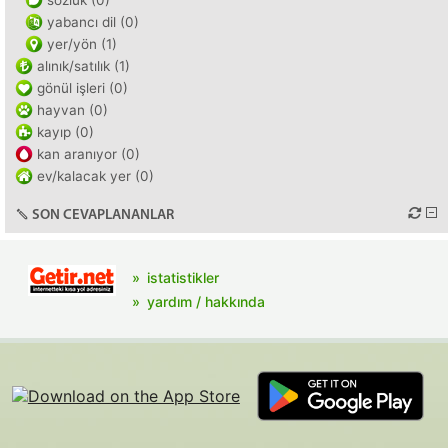
sözlük (0)
yabancı dil (0)
yer/yön (1)
alınık/satılık (1)
gönül işleri (0)
hayvan (0)
kayıp (0)
kan aranıyor (0)
ev/kalacak yer (0)
SON CEVAPLANANLAR
istatistikler
yardım / hakkında