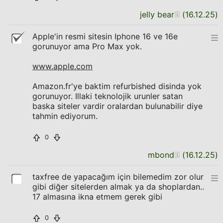
jelly bear
(
16.12.25
)
Apple'in resmi sitesin Iphone 16 ve 16e
gorunuyor ama Pro Max yok.
www.apple.com
Amazon.fr'ye baktim refurbished disinda yok
gorunuyor. Illaki teknolojik urunler satan
baska siteler vardir oralardan bulunabilir diye
tahmin ediyorum.
0
mbond
(
16.12.25
)
taxfree de yapacağım için bilemedim zor olur
gibi diğer sitelerden almak ya da shoplardan..
17 almasına ikna etmem gerek gibi
0