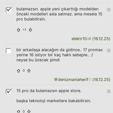
bulamazsın. apple yeni çıkarttığı modelden
önceki modelleri asla satmaz. ama mesela 15
pro bulabilirsin.
+1
elektr10
(
16.12.25
)
bir arkadaşa alacağım da gidince.. 17 promax
yerine 16 istiyor bir kaç haklı sebeple.. :/
neyse bu üzecek şimdi
0
🌸
denizmaniaherif
(
16.12.25
)
15 pro da bulamazsın apple store.
başka teknoloji marketlere bakabilirsin.
0