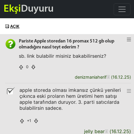
Ekşi
Duyuru
AÇIK
Pariste Apple storedan 16 promax 512 gb olup
olmadığını nasıl teyt ederim ?
sb. link bulabilir misiniz bakabilirseniz?
0
denizmaniaherif
(
16.12.25
)
apple storeda olması imkansız çünkü yenileri
çıkınca eski proların hem üretimi hem satışı
apple tarafından duruyor. 3. parti satıcılarda
bulabilirsin sadece.
+1
jelly bear
(
16.12.25
)