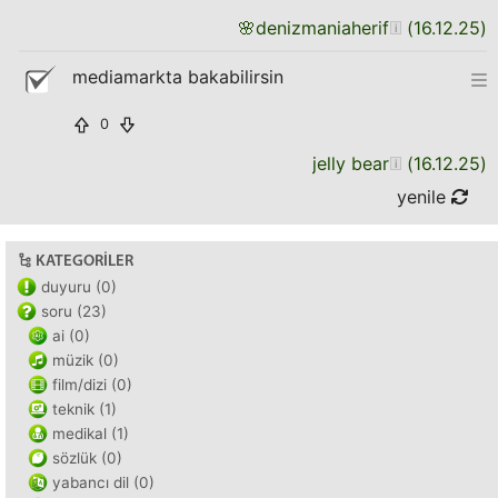
🌸
denizmaniaherif
(
16.12.25
)
mediamarkta bakabilirsin
0
jelly bear
(
16.12.25
)
yenile
KATEGORILER
duyuru (0)
soru (23)
ai (0)
müzik (0)
film/dizi (0)
teknik (1)
medikal (1)
sözlük (0)
yabancı dil (0)