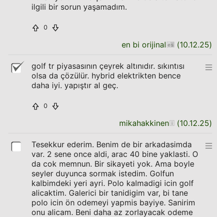
ilgili bir sorun yaşamadım.
0
en bi orijinal
(
10.12.25
)
golf tr piyasasının çeyrek altınıdır. sıkıntısı
olsa da çözülür. hybrid elektrikten bence
daha iyi. yapıştır al geç.
0
mikahakkinen
(
10.12.25
)
Tesekkur ederim. Benim de bir arkadasimda
var. 2 sene once aldi, arac 40 bine yaklasti. O
da cok memnun. Bir sikayeti yok. Ama boyle
seyler duyunca sormak istedim. Golfun
kalbimdeki yeri ayri. Polo kalmadigi icin golf
alicaktim. Galerici bir tanidigim var, bi tane
polo icin ön odemeyi yapmis bayiye. Sanirim
onu alicam. Beni daha az zorlayacak odeme