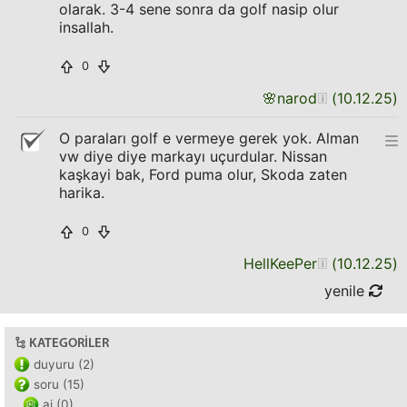
olarak. 3-4 sene sonra da golf nasip olur
insallah.
0
🌸
narod
(
10.12.25
)
O paraları golf e vermeye gerek yok. Alman
vw diye diye markayı uçurdular. Nissan
kaşkayi bak, Ford puma olur, Skoda zaten
harika.
0
HellKeePer
(
10.12.25
)
yenile
KATEGORILER
duyuru (2)
soru (15)
ai (0)