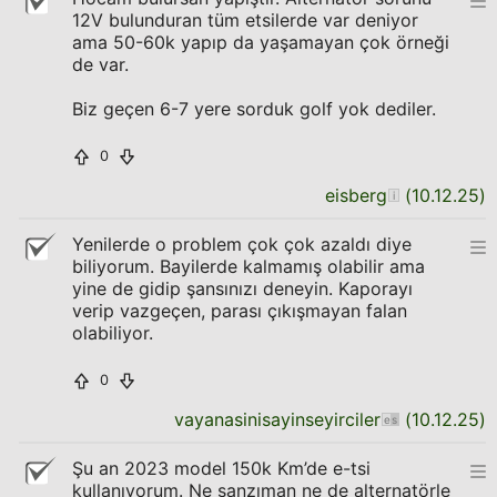
12V bulunduran tüm etsilerde var deniyor
ama 50-60k yapıp da yaşamayan çok örneği
de var.
Biz geçen 6-7 yere sorduk golf yok dediler.
0
eisberg
(
10.12.25
)
Yenilerde o problem çok çok azaldı diye
biliyorum. Bayilerde kalmamış olabilir ama
yine de gidip şansınızı deneyin. Kaporayı
verip vazgeçen, parası çıkışmayan falan
olabiliyor.
0
vayanasinisayinseyirciler
(
10.12.25
)
Şu an 2023 model 150k Km’de e-tsi
kullanıyorum. Ne şanzıman ne de alternatörle