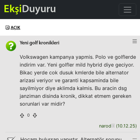
Ekşi
Duyuru
AÇIK
Yeni golf kronikleri
Volkswagen kampanya yapmis. Polo ve golflerde
indirim var. Yeni golfler mild hybrid diye geciyor.
Bikac yerde cok dusuk kmlerde bile alternator
arizasi veriyor ve garanti kapsaminda bile
sayilmiyor diye aklimda kalmis. Bu aracin dsg
janziman disinda kronik, dikkat etmem gereken
sorunlari var midir?
0
narod
(
10.12.25
)
Hocam bulursan yapıştır. Alternatör sorunu