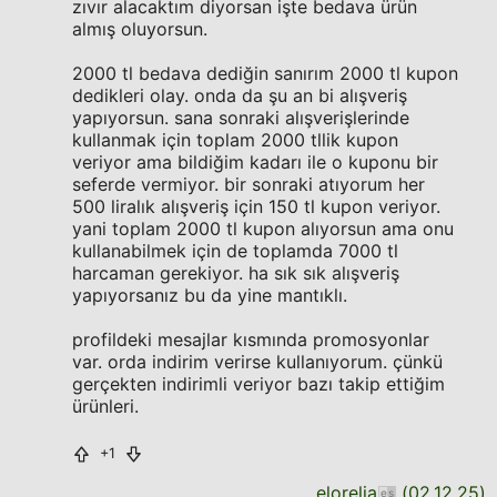
zıvır alacaktım diyorsan işte bedava ürün
almış oluyorsun.
2000 tl bedava dediğin sanırım 2000 tl kupon
dedikleri olay. onda da şu an bi alışveriş
yapıyorsun. sana sonraki alışverişlerinde
kullanmak için toplam 2000 tllik kupon
veriyor ama bildiğim kadarı ile o kuponu bir
seferde vermiyor. bir sonraki atıyorum her
500 liralık alışveriş için 150 tl kupon veriyor.
yani toplam 2000 tl kupon alıyorsun ama onu
kullanabilmek için de toplamda 7000 tl
harcaman gerekiyor. ha sık sık alışveriş
yapıyorsanız bu da yine mantıklı.
profildeki mesajlar kısmında promosyonlar
var. orda indirim verirse kullanıyorum. çünkü
gerçekten indirimli veriyor bazı takip ettiğim
ürünleri.
+1
elorelia
(
02.12.25
)