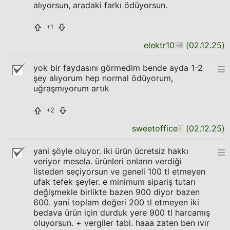
alıyorsun, aradaki farkı ödüyorsun.
+1
elektr10
(
02.12.25
)
yok bir faydasını görmedim bende ayda 1-2
şey alıyorum hep normal ödüyorum,
uğraşmıyorum artık
+2
sweetoffice
(
02.12.25
)
yani şöyle oluyor. iki ürün ücretsiz hakkı
veriyor mesela. ürünleri onların verdiği
listeden seçiyorsun ve geneli 100 tl etmeyen
ufak tefek şeyler. e minimum sipariş tutarı
değişmekle birlikte bazen 900 diyor bazen
600. yani toplam değeri 200 tl etmeyen iki
bedava ürün için durduk yere 900 tl harcamış
oluyorsun. + vergiler tabi. haaa zaten ben ıvır