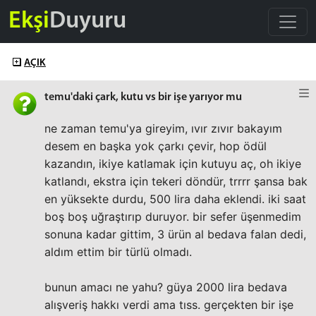
Ekşi
Duyuru
AÇIK
temu'daki çark, kutu vs bir işe yarıyor mu
ne zaman temu'ya gireyim, ıvır zıvır bakayım
desem en başka yok çarkı çevir, hop ödül
kazandın, ikiye katlamak için kutuyu aç, oh ikiye
katlandı, ekstra için tekeri döndür, trrrr şansa bak
en yüksekte durdu, 500 lira daha eklendi. iki saat
boş boş uğraştırıp duruyor. bir sefer üşenmedim
sonuna kadar gittim, 3 ürün al bedava falan dedi,
aldım ettim bir türlü olmadı.
bunun amacı ne yahu? güya 2000 lira bedava
alışveriş hakkı verdi ama tıss. gerçekten bir işe