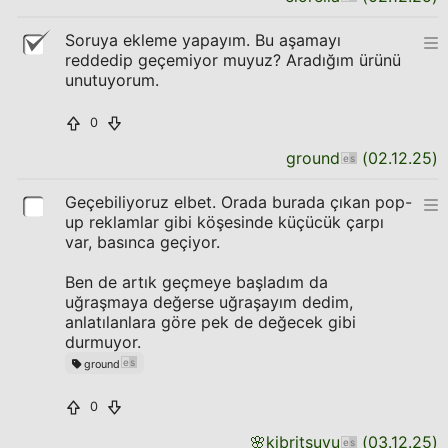
Soruya ekleme yapayım. Bu aşamayı
reddedip geçemiyor muyuz? Aradığım ürünü
unutuyorum.
0
ground
(
02.12.25
)
Geçebiliyoruz elbet. Orada burada çıkan pop-
up reklamlar gibi köşesinde küçücük çarpı
var, basınca geçiyor.
Ben de artık geçmeye başladım da
uğraşmaya değerse uğraşayım dedim,
anlatılanlara göre pek de değecek gibi
durmuyor.
ground
0
🌸
kibritsuyu
(
03.12.25
)