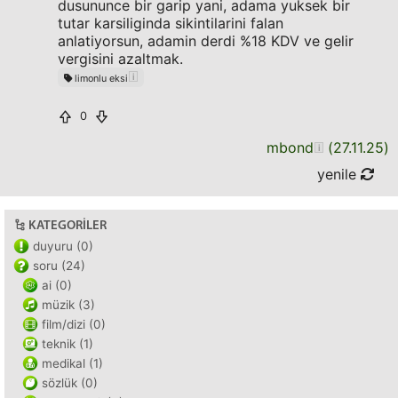
dusununce bir garip yani, adama yuksek bir
tutar karsiliginda sikintilarini falan
anlatiyorsun, adamin derdi %18 KDV ve gelir
vergisini azaltmak.
limonlu eksi
0
mbond
(
27.11.25
)
yenile
KATEGORILER
duyuru (0)
soru (24)
ai (0)
müzik (3)
film/dizi (0)
teknik (1)
medikal (1)
sözlük (0)