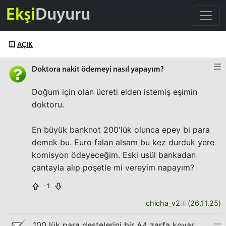
Ekşi
Duyuru
AÇIK
Doktora nakit ödemeyi nasıl yapayım?
Doğum için olan ücreti elden istemiş eşimin
doktoru.
En büyük banknot 200'lük olunca epey bi para
demek bu. Euro falan alsam bu kez durduk yere
komisyon ödeyeceğim. Eski usül bankadan
çantayla alıp poşetle mi vereyim napayım?
-1
chicha_v2
(
26.11.25
)
100 lük para destelerini bir A4 zarfa koyar,