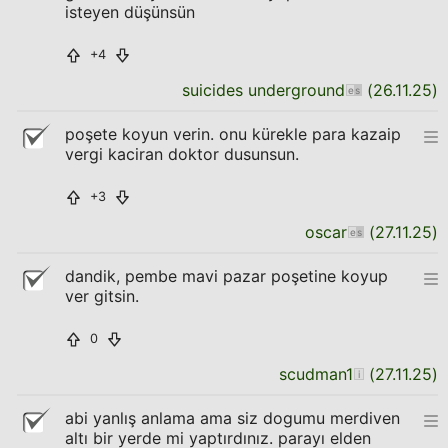
isteyen düşünsün
+4
suicides underground
(
26.11.25
)
poşete koyun verin. onu kürekle para kazaip
vergi kaciran doktor dusunsun.
+3
oscar
(
27.11.25
)
dandik, pembe mavi pazar poşetine koyup
ver gitsin.
0
scudman1
(
27.11.25
)
abi yanlış anlama ama siz dogumu merdiven
altı bir yerde mi yaptırdınız. parayı elden