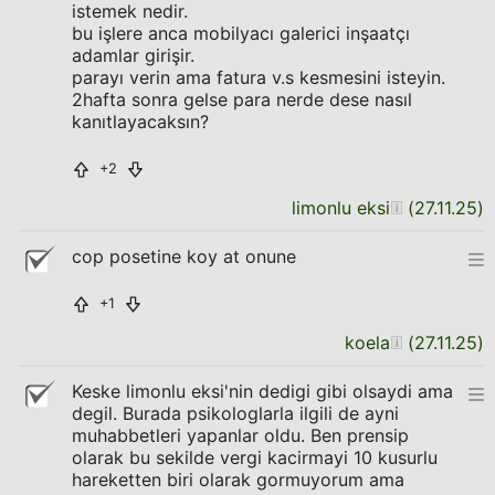
istemek nedir.
bu işlere anca mobilyacı galerici inşaatçı
adamlar girişir.
parayı verin ama fatura v.s kesmesini isteyin.
2hafta sonra gelse para nerde dese nasıl
kanıtlayacaksın?
+2
limonlu eksi
(
27.11.25
)
cop posetine koy at onune
+1
koela
(
27.11.25
)
Keske limonlu eksi'nin dedigi gibi olsaydi ama
degil. Burada psikologlarla ilgili de ayni
muhabbetleri yapanlar oldu. Ben prensip
olarak bu sekilde vergi kacirmayi 10 kusurlu
hareketten biri olarak gormuyorum ama