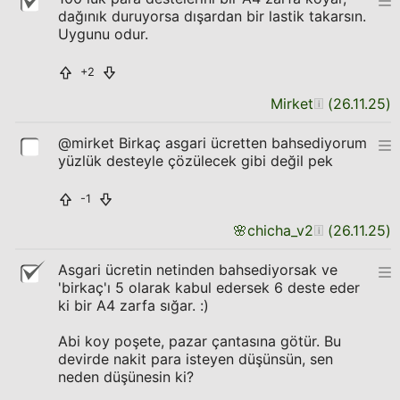
dağınık duruyorsa dışardan bir lastik takarsın.
Uygunu odur.
+2
Mirket
(
26.11.25
)
@mirket Birkaç asgari ücretten bahsediyorum
yüzlük desteyle çözülecek gibi değil pek
-1
🌸
chicha_v2
(
26.11.25
)
Asgari ücretin netinden bahsediyorsak ve
'birkaç'ı 5 olarak kabul edersek 6 deste eder
ki bir A4 zarfa sığar. :)
Abi koy poşete, pazar çantasına götür. Bu
devirde nakit para isteyen düşünsün, sen
neden düşünesin ki?