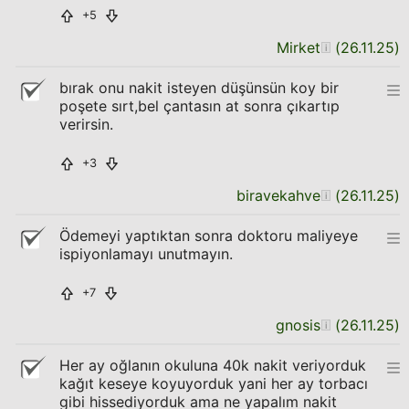
+5
Mirket
(
26.11.25
)
bırak onu nakit isteyen düşünsün koy bir
poşete sırt,bel çantasın at sonra çıkartıp
verirsin.
+3
biravekahve
(
26.11.25
)
Ödemeyi yaptıktan sonra doktoru maliyeye
ispiyonlamayı unutmayın.
+7
gnosis
(
26.11.25
)
Her ay oğlanın okuluna 40k nakit veriyorduk
kağıt keseye koyuyorduk yani her ay torbacı
gibi hissediyorduk ama ne yapalım nakit