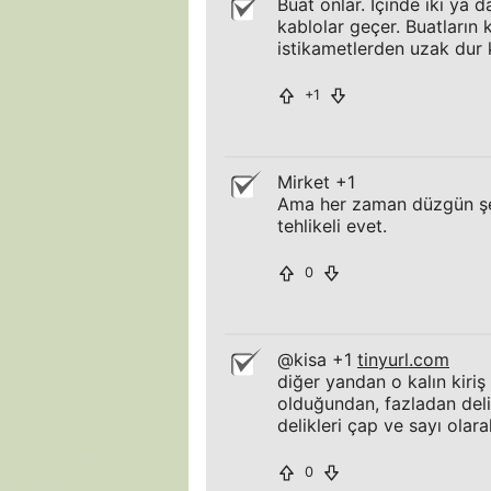
Buat onlar. İçinde iki ya 
kablolar geçer. Buatların k
istikametlerden uzak dur 
+1
Mirket +1
Ama her zaman düzgün şek
tehlikeli evet.
0
@kisa +1
tinyurl.com
diğer yandan o kalın kiriş 
olduğundan, fazladan deli
delikleri çap ve sayı ola
0