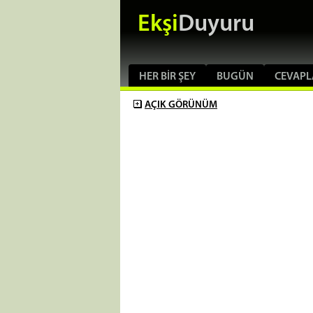
Ekşi
Duyuru
HER BIR ŞEY
BUGÜN
CEVAPL
AÇIK
GÖRÜNÜM