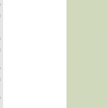
)
)
)
)