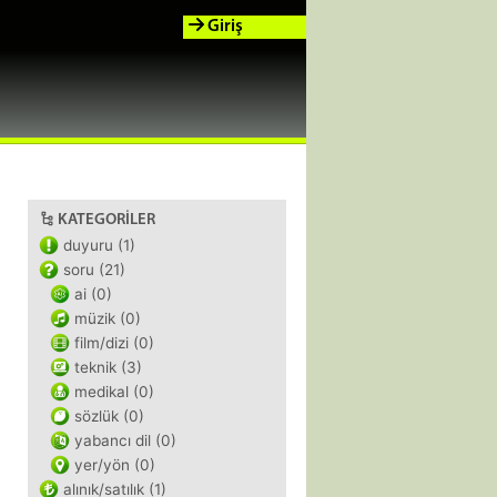
Giriş
KATEGORILER
duyuru (1)
soru (21)
ai (0)
müzik (0)
film/dizi (0)
teknik (3)
medikal (0)
sözlük (0)
yabancı dil (0)
yer/yön (0)
alınık/satılık (1)