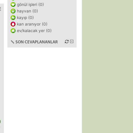
gönül işleri (0)
hayvan (0)
kayıp (0)
kan aranıyor (0)
ev/kalacak yer (0)
SON CEVAPLANANLAR
)