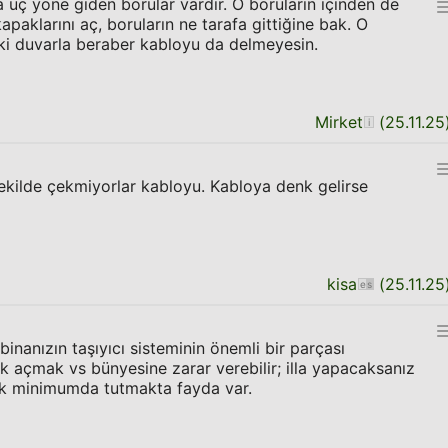
da üç yöne giden borular vardır. O boruların içinden de
apaklarını aç, boruların ne tarafa gittiğine bak. O
ki duvarla beraber kabloyu da delmeyesin.
Mirket
(
25.11.25
ilde çekmiyorlar kabloyu. Kabloya denk gelirse
kisa
(
25.11.25
binanızın taşıyıcı sisteminin önemli bir parçası
k açmak vs bünyesine zarar verebilir; illa yapacaksanız
rak minimumda tutmakta fayda var.