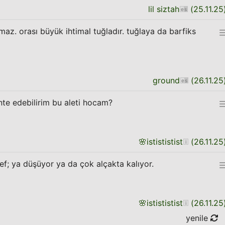
lil siztah
(
25.11.25
maz. orası büyük ihtimal tuğladır. tuğlaya da barfiks
ground
(
26.11.25
te edebilirim bu aleti hocam?
🌸
istististist
(
26.11.25
ef; ya düşüyor ya da çok alçakta kalıyor.
🌸
istististist
(
26.11.25
yenile