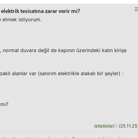
lektrik tesisatına zarar verir mi?
e etmek istiyorum.
e, normal duvara değil de kapının üzerindeki kalın kirişe
klı alanlar var (sanırım elektrikle alakalı bir şeyler) :
 mı?
istististist
(
25.11.25