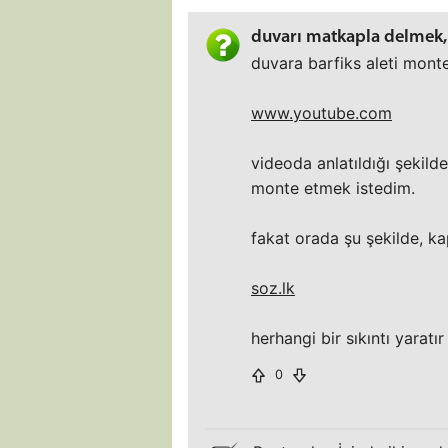
duvarı matkapla delmek, e
duvara barfiks aleti mont
www.youtube.com
videoda anlatıldığı şekild
monte etmek istedim.
fakat orada şu şekilde, kapa
soz.lk
herhangi bir sıkıntı yaratır
0