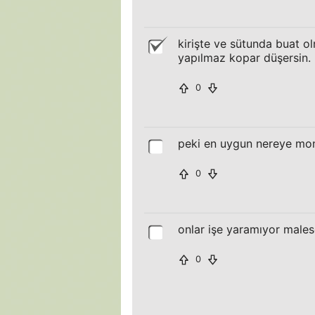
kirişte ve sütunda buat ol
yapılmaz kopar düşersin.
0
peki en uygun nereye mon
0
onlar işe yaramıyor males
0