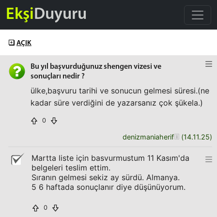
Ekşi
Duyuru
AÇIK
Bu yıl başvurduğunuz shengen vizesi ve
sonuçları nedir ?
ülke,başvuru tarihi ve sonucun gelmesi süresi.(ne
kadar süre verdiğini de yazarsanız çok şükela.)
0
denizmaniaherif
(
14.11.25
)
Martta liste için basvurmustum 11 Kasım'da
belgeleri teslim ettim.
Sıranın gelmesi sekiz ay sürdü. Almanya.
5 6 haftada sonuçlanır diye düşünüyorum.
0