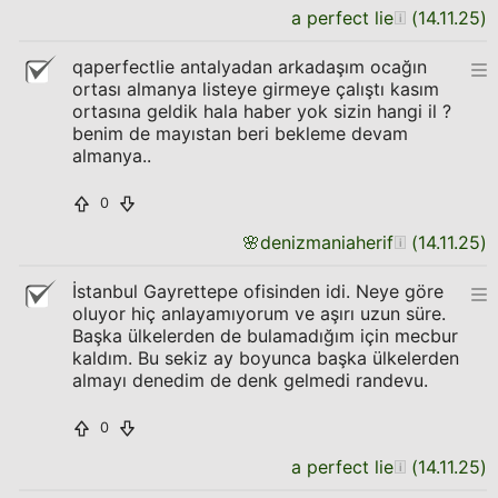
a perfect lie
(
14.11.25
)
qaperfectlie antalyadan arkadaşım ocağın
ortası almanya listeye girmeye çalıştı kasım
ortasına geldik hala haber yok sizin hangi il ?
benim de mayıstan beri bekleme devam
almanya..
0
🌸
denizmaniaherif
(
14.11.25
)
İstanbul Gayrettepe ofisinden idi. Neye göre
oluyor hiç anlayamıyorum ve aşırı uzun süre.
Başka ülkelerden de bulamadığım için mecbur
kaldım. Bu sekiz ay boyunca başka ülkelerden
almayı denedim de denk gelmedi randevu.
0
a perfect lie
(
14.11.25
)