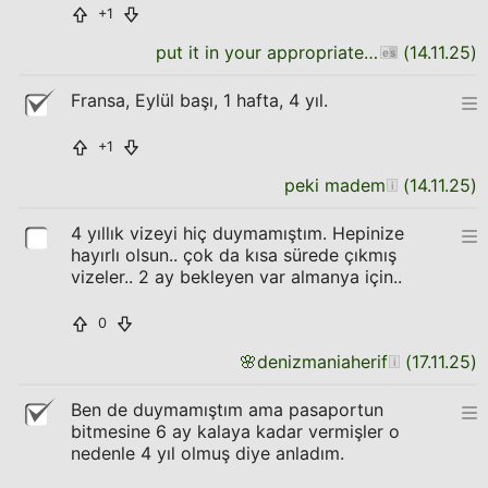
+1
put it in your appropriate place
(
14.11.25
)
Fransa, Eylül başı, 1 hafta, 4 yıl.
+1
peki madem
(
14.11.25
)
4 yıllık vizeyi hiç duymamıştım. Hepinize
hayırlı olsun.. çok da kısa sürede çıkmış
vizeler.. 2 ay bekleyen var almanya için..
0
🌸
denizmaniaherif
(
17.11.25
)
Ben de duymamıştım ama pasaportun
bitmesine 6 ay kalaya kadar vermişler o
nedenle 4 yıl olmuş diye anladım.