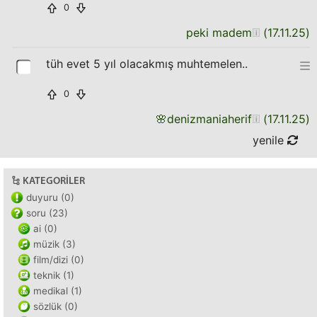
0
peki madem
(
17.11.25
)
tüh evet 5 yıl olacakmış muhtemelen..
0
🌸
denizmaniaherif
(
17.11.25
)
yenile
KATEGORILER
duyuru (0)
soru (23)
ai (0)
müzik (3)
film/dizi (0)
teknik (1)
medikal (1)
sözlük (0)