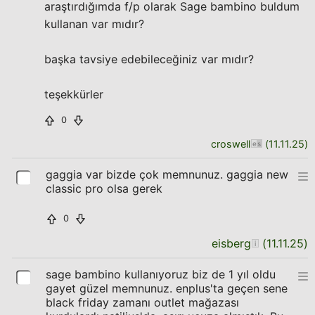
araştırdığımda f/p olarak Sage bambino buldum
kullanan var mıdır?
başka tavsiye edebileceğiniz var mıdır?
teşekkürler
0
croswell
(
11.11.25
)
gaggia var bizde çok memnunuz. gaggia new
classic pro olsa gerek
0
eisberg
(
11.11.25
)
sage bambino kullanıyoruz biz de 1 yıl oldu
gayet güzel memnunuz. enplus'ta geçen sene
black friday zamanı outlet mağazası