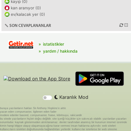
kayıp (0)
kan aranıyor (0)
ev/kalacak yer (0)
SON CEVAPLANANLAR
istatistikler
yardım / hakkında
Karanlık Mod
buraya yazılanların hakları Sir Anthony Hopkins'e aittir.
yazan eden compumaster, ilgilenen eden fader
modere edenler basond, compumaster, fraise, kibritsuyu, rakicandir
bu sitede yazılanların hiçbiri doğru değildir. site içeriği küçükler için sakıncalı olabilir. yazılardan yazarları
sorumludur. kaynak göstermeden alıntılanamaz. devlet tarafından atanmış bir kurumun internet üzerinde
kimin hangi bilgiye ulaşıp ulaşamayacağına karar vermesi insan haklarına aykırıdır. web siteleri
kullanıcıların istekleri doğrultusunda bağlandıkları yerlerdir. kullanıcılar isterlerse bir web sitesine