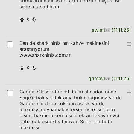
kurdulardı natilius'da, aşırı ucuza almıştık. Bu
sene olursa bakın.
0
awlmi
(
11.11.25
)
Ben de shark ninja nın kahve makinesini
araştırıyorum
www.sharkninja.com.tr
0
grimavi
(
11.11.25
)
Gaggia Classic Pro +1. bunu almadan once
Sage'e bakiyorduk ama bulundugumuz yerde
Gaggia'nin daha cok parcasi vs vardi,
makinayla oynamak istersen (iste isi olceri
olsun, basinc olceri olsun, ekran takayim vs)
daha cok esneklik taniyor. Super bir hobi
makinasi.