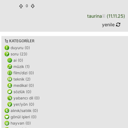
0
taurina
(
11.11.25
)
yenile
KATEGORILER
duyuru (0)
soru (23)
ai (0)
müzik (1)
film/dizi (0)
teknik (2)
medikal (0)
sözlük (0)
yabancı dil (0)
yer/yön (0)
alınık/satılık (0)
gönül işleri (0)
hayvan (0)