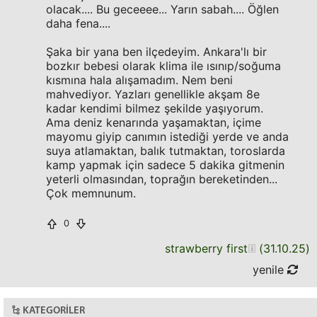
olacak.... Bu geceeee... Yarın sabah.... Öğlen
daha fena....
Şaka bir yana ben ilçedeyim. Ankara'lı bir
bozkır bebesi olarak klima ile ısınıp/soğuma
kısmına hala alışamadım. Nem beni
mahvediyor. Yazları genellikle akşam 8e
kadar kendimi bilmez şekilde yaşıyorum.
Ama deniz kenarında yaşamaktan, içime
mayomu giyip canımın istediği yerde ve anda
suya atlamaktan, balık tutmaktan, toroslarda
kamp yapmak için sadece 5 dakika gitmenin
yeterli olmasından, toprağın bereketinden...
Çok memnunum.
0
strawberry first
(
31.10.25
)
yenile
KATEGORILER