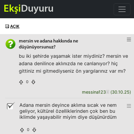
Ekşi
Duyuru
AÇIK
mersin ve adana hakkında ne
düşünüyorsunuz?
bu iki şehirde yaşamak ister miydiniz? mersin ve
adana denilince aklınızda ne canlanıyor? hiç
gittiniz mi gitmediyseniz ön yargılarınız var mı?
0
messina123
(
30.10.25
)
Adana mersin deyince aklıma sıcak ve nem
geliyor, kültürel özelliklerinden çok ben bu
iklimde yaşayabilir miyim diye düşünürdüm
0