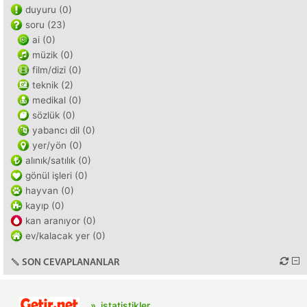
duyuru (0)
soru (23)
ai (0)
müzik (0)
film/dizi (0)
teknik (2)
medikal (0)
sözlük (0)
yabancı dil (0)
yer/yön (0)
alınık/satılık (0)
gönül işleri (0)
hayvan (0)
kayıp (0)
kan aranıyor (0)
ev/kalacak yer (0)
SON CEVAPLANANLAR
istatistikler