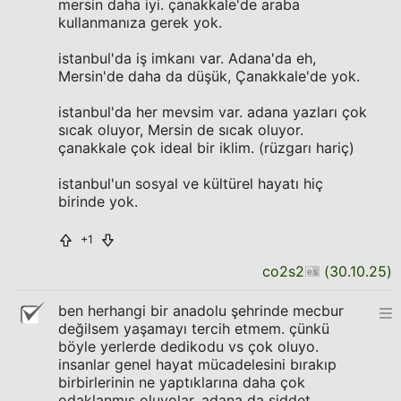
mersin daha iyi. çanakkale'de araba
kullanmanıza gerek yok.
istanbul'da iş imkanı var. Adana'da eh,
Mersin'de daha da düşük, Çanakkale'de yok.
istanbul'da her mevsim var. adana yazları çok
sıcak oluyor, Mersin de sıcak oluyor.
çanakkale çok ideal bir iklim. (rüzgarı hariç)
istanbul'un sosyal ve kültürel hayatı hiç
birinde yok.
+1
co2s2
(
30.10.25
)
ben herhangi bir anadolu şehrinde mecbur
değilsem yaşamayı tercih etmem. çünkü
böyle yerlerde dedikodu vs çok oluyo.
insanlar genel hayat mücadelesini bırakıp
birbirlerinin ne yaptıklarına daha çok
odaklanmış oluyolar. adana da şiddet