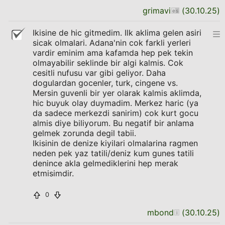
grimavi
(
30.10.25
)
Ikisine de hic gitmedim. Ilk aklima gelen asiri
sicak olmalari. Adana'nin cok farkli yerleri
vardir eminim ama kafamda hep pek tekin
olmayabilir seklinde bir algi kalmis. Cok
cesitli nufusu var gibi geliyor. Daha
dogulardan gocenler, turk, cingene vs.
Mersin guvenli bir yer olarak kalmis aklimda,
hic buyuk olay duymadim. Merkez haric (ya
da sadece merkezdi sanirim) cok kurt gocu
almis diye biliyorum. Bu negatif bir anlama
gelmek zorunda degil tabii.
Ikisinin de denize kiyilari olmalarina ragmen
neden pek yaz tatili/deniz kum gunes tatili
denince akla gelmediklerini hep merak
etmisimdir.
0
mbond
(
30.10.25
)