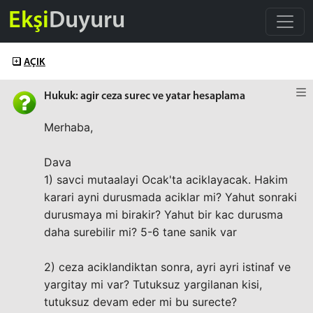
Ekşi
Duyuru
AÇIK
Hukuk: agir ceza surec ve yatar hesaplama
Merhaba,
Dava
1) savci mutaalayi Ocak'ta aciklayacak. Hakim
karari ayni durusmada aciklar mi? Yahut sonraki
durusmaya mi birakir? Yahut bir kac durusma
daha surebilir mi? 5-6 tane sanik var
2) ceza aciklandiktan sonra, ayri ayri istinaf ve
yargitay mi var? Tutuksuz yargilanan kisi,
tutuksuz devam eder mi bu surecte?