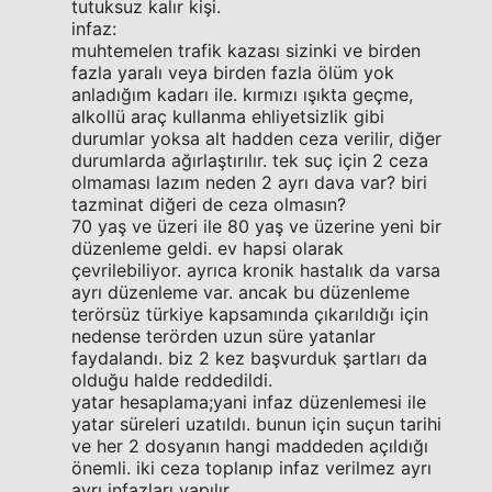
tutuksuz kalır kişi.
infaz:
muhtemelen trafik kazası sizinki ve birden
fazla yaralı veya birden fazla ölüm yok
anladığım kadarı ile. kırmızı ışıkta geçme,
alkollü araç kullanma ehliyetsizlik gibi
durumlar yoksa alt hadden ceza verilir, diğer
durumlarda ağırlaştırılır. tek suç için 2 ceza
olmaması lazım neden 2 ayrı dava var? biri
tazminat diğeri de ceza olmasın?
70 yaş ve üzeri ile 80 yaş ve üzerine yeni bir
düzenleme geldi. ev hapsi olarak
çevrilebiliyor. ayrıca kronik hastalık da varsa
ayrı düzenleme var. ancak bu düzenleme
terörsüz türkiye kapsamında çıkarıldığı için
nedense terörden uzun süre yatanlar
faydalandı. biz 2 kez başvurduk şartları da
olduğu halde reddedildi.
yatar hesaplama;yani infaz düzenlemesi ile
yatar süreleri uzatıldı. bunun için suçun tarihi
ve her 2 dosyanın hangi maddeden açıldığı
önemli. iki ceza toplanıp infaz verilmez ayrı
ayrı infazları yapılır.