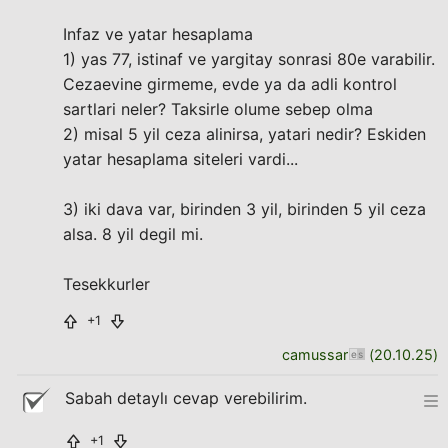
Infaz ve yatar hesaplama
1) yas 77, istinaf ve yargitay sonrasi 80e varabilir.
Cezaevine girmeme, evde ya da adli kontrol
sartlari neler? Taksirle olume sebep olma
2) misal 5 yil ceza alinirsa, yatari nedir? Eskiden
yatar hesaplama siteleri vardi...
3) iki dava var, birinden 3 yil, birinden 5 yil ceza
alsa. 8 yil degil mi.
Tesekkurler
+1
camussar
(
20.10.25
)
Sabah detaylı cevap verebilirim.
+1