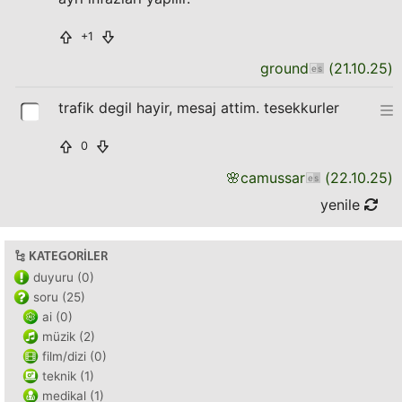
+1
ground
(
21.10.25
)
trafik degil hayir, mesaj attim. tesekkurler
0
🌸
camussar
(
22.10.25
)
yenile
KATEGORILER
duyuru (0)
soru (25)
ai (0)
müzik (2)
film/dizi (0)
teknik (1)
medikal (1)