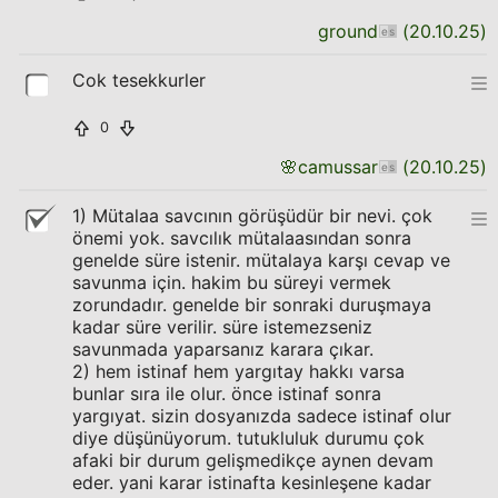
ground
(
20.10.25
)
Cok tesekkurler
0
🌸
camussar
(
20.10.25
)
1) Mütalaa savcının görüşüdür bir nevi. çok
önemi yok. savcılık mütalaasından sonra
genelde süre istenir. mütalaya karşı cevap ve
savunma için. hakim bu süreyi vermek
zorundadır. genelde bir sonraki duruşmaya
kadar süre verilir. süre istemezseniz
savunmada yaparsanız karara çıkar.
2) hem istinaf hem yargıtay hakkı varsa
bunlar sıra ile olur. önce istinaf sonra
yargıyat. sizin dosyanızda sadece istinaf olur
diye düşünüyorum. tutukluluk durumu çok
afaki bir durum gelişmedikçe aynen devam
eder. yani karar istinafta kesinleşene kadar