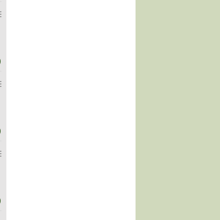
)
)
)