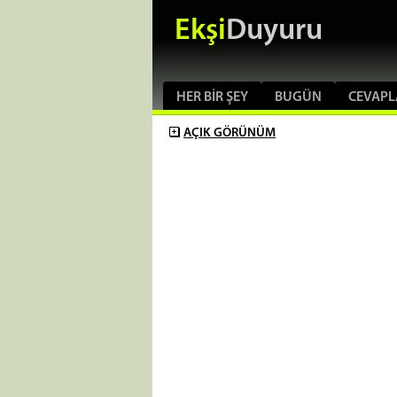
Ekşi
Duyuru
HER BIR ŞEY
BUGÜN
CEVAPL
AÇIK
GÖRÜNÜM