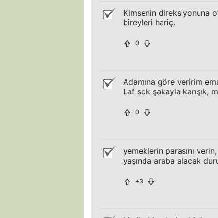
Kimsenin direksiyonuna o
bireyleri hariç.
0
Adamına göre veririm ema
Laf sok şakayla karışık, m
0
yemeklerin parasını verin
yaşında araba alacak du
+3