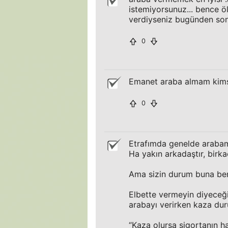
istemiyorsunuz... bence 
verdiyseniz bugünden so
0
Emanet araba almam kim
0
Etrafımda genelde arabamı
Ha yakın arkadaştır, birka
Ama sizin durum buna be
Elbette vermeyin diyeceği
arabayı verirken kaza du
“Kaza olursa sigortanın h