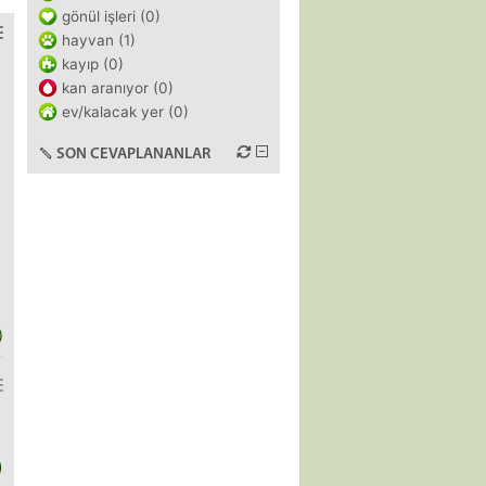
gönül işleri (0)
hayvan (1)
kayıp (0)
kan aranıyor (0)
ev/kalacak yer (0)
SON CEVAPLANANLAR
)
)