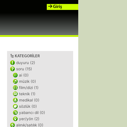
Giriş
KATEGORILER
duyuru (2)
soru (15)
ai (0)
müzik (0)
film/dizi (1)
teknik (1)
medikal (0)
sözlük (0)
yabancı dil (0)
yer/yön (2)
alınık/satılık (0)