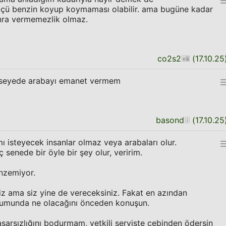
ölçü benzin koyup koymaması olabilir. ama bugüne kadar
nra vermemezlik olmaz.
co2s2
(
17.10.25
seyede arabayı emanet vermem
basond
(
17.10.25
 isteyecek insanlar olmaz veya arabaları olur.
ç senede bir öyle bir şey olur, veririm.
nzemiyor.
z ama siz yine de vereceksiniz. Fakat en azından
rumunda ne olacağını önceden konuşun.
asarsızlığını bodurmam, yetkili serviste cebinden ödersin