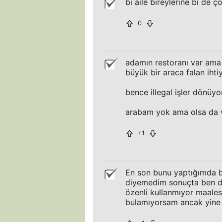
bi aile bireylerine bi de 
0
adamın restoranı var ama
büyük bir araca falan ihti
bence illegal işler dönüyor
arabam yok ama olsa da 
+1
En son bunu yaptığımda bi
diyemedim sonuçta ben de
özenli kullanmıyor maale
bulamıyorsam ancak yine 