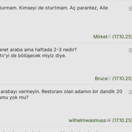
turmam. Kimseyi de oturtmam. Aç parantez, Aile
Mirket
(
17.10.25
net araba ama haftada 2-3 nedir?
tv'yi de bölüşecek miyiz diye.
Bruce
(
17.10.25
, arabayı vermeyin. Restoranı olan adamın bir dandik 20
rumu yok mu?
wilhelmwasmuss
(
17.10.25