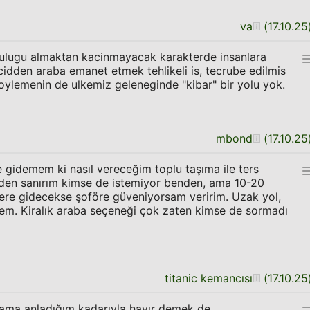
va
(
17.10.25
lulugu almaktan kacinmayacak karakterde insanlara
 cidden araba emanet etmek tehlikeli is, tecrube edilmis
oylemenin de ulkemiz geleneginde "kibar" bir yolu yok.
mbond
(
17.10.25
gidemem ki nasıl vereceğim toplu taşıma ile ters
den sanırım kimse de istemiyor benden, ama 10-20
yere gidecekse şoföre güveniyorsam veririm. Uzak yol,
rmem. Kiralık araba seçeneği çok zaten kimse de sormadı
titanic kemancısı
(
17.10.25
.ama anladığım kadarıyla hayır demek de