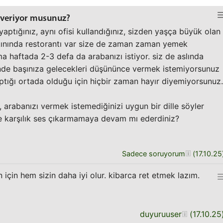
a veriyor musunuz?
aptığınız, aynı ofisi kullandığınız, sizden yaşça büyük olan
akınında restorantı var size de zaman zaman yemek
a haftada 2-3 defa da arabanızı istiyor. siz de aslında
inde başınıza gelecekleri düşününce vermek istemiyorsunuz
aptığı ortada olduğu için hiçbir zaman hayır diyemiyorsunuz.
 arabanızı vermek istemediğinizi uygun bir dille söyler
ine karşılık ses çıkarmamaya devam mı ederdiniz?
Sadece soruyorum
(
17.10.25
çin hem sizin daha iyi olur. kibarca ret etmek lazım.
duyuruuser
(
17.10.25