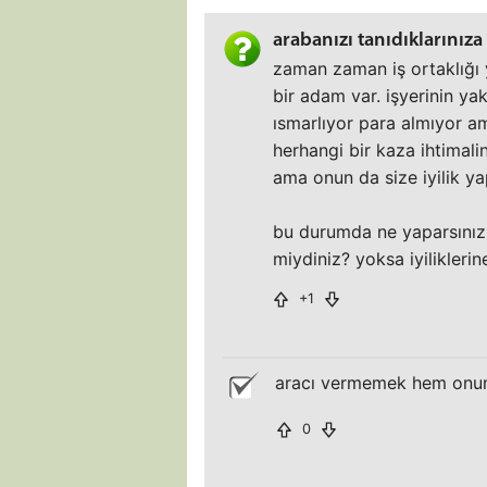
arabanızı tanıdıklarınız
zaman zaman iş ortaklığı y
bir adam var. işyerinin y
ısmarlıyor para almıyor am
herhangi bir kaza ihtimal
ama onun da size iyilik y
bu durumda ne yaparsınız,
miydiniz? yoksa iyilikler
+1
aracı vermemek hem onun i
0