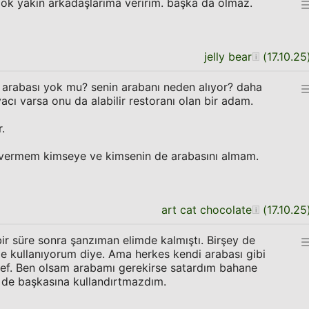
çook yakın arkadaşlarıma veririm. başka da olmaz.
jelly bear
(
17.10.25
 arabası yok mu? senin arabanı neden alıyor? daha
yacı varsa onu da alabilir restoranı olan bir adam.
.
vermem kimseye ve kimsenin de arabasını almam.
art cat chocolate
(
17.10.25
r süre sonra şanzıman elimde kalmıştı. Birşey de
 kullanıyorum diye. Ama herkes kendi arabası gibi
sef. Ben olsam arabamı gerekirse satardım bahane
de başkasına kullandırtmazdım.