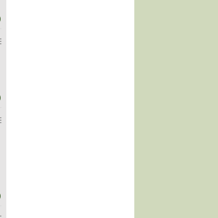
)
)
)