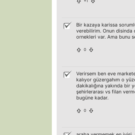
+1
Bir kazaya karissa sorum
verebilirim. Onun disinda
ornekleri var. Ama bunu s
0
Verirsem ben eve markete 
kalıyor güzergahım o yüz
dakikalığına yakında bir 
şehirlerarası vs filan ve
bugüne kadar.
0
araba vermemek en iyisi 