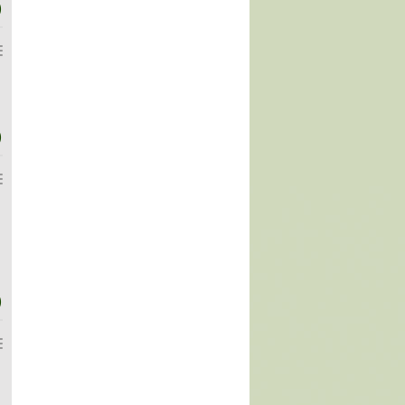
)
)
)