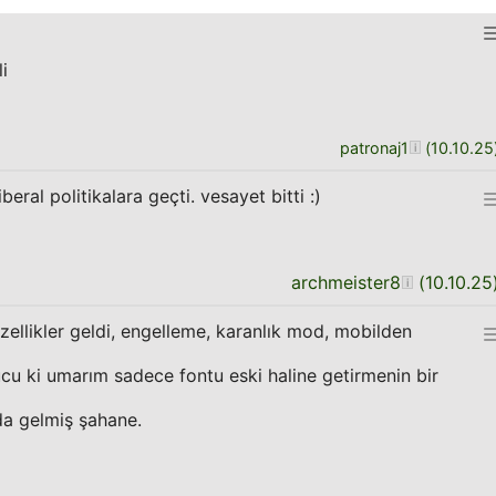
i
patronaj1
(
10.10.25
iberal politikalara geçti. vesayet bitti :)
archmeister8
(
10.10.25
zellikler geldi, engelleme, karanlık mod, mobilden
u ki umarım sadece fontu eski haline getirmenin bir
a gelmiş şahane.