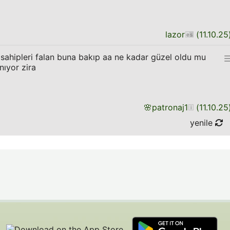
lazor
(
11.10.25
sahipleri falan buna bakıp aa ne kadar güzel oldu mu
nıyor zira
🌸
patronaj1
(
11.10.25
yenile