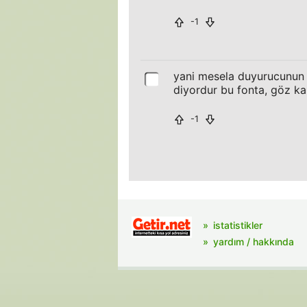
-1
yani mesela duyurucunun 
diyordur bu fonta, göz ka
-1
istatistikler
yardım / hakkında