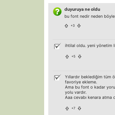
duyuruya ne oldu
bu font nedir neden böylel
+3
ihtilal oldu. yeni yönetim l
+5
Yıllardır beklediğim tüm ö
favoriye ekleme.
Ama bu font o kadar yoruc
yolu vardır.
Aaa cevabı kenara atma d
+7