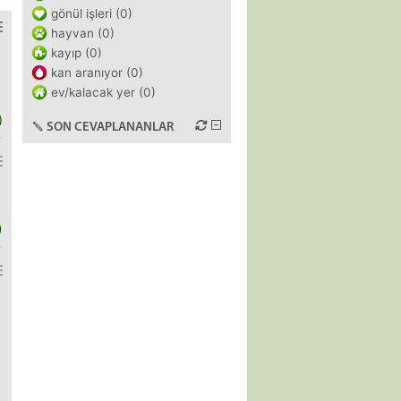
gönül işleri (0)
hayvan (0)
kayıp (0)
kan aranıyor (0)
ev/kalacak yer (0)
)
SON CEVAPLANANLAR
)