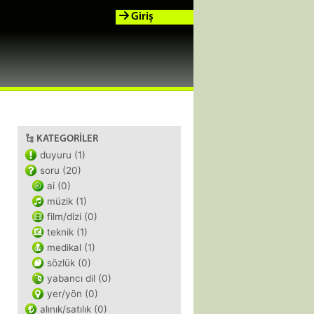
Giriş
KATEGORILER
duyuru (1)
soru (20)
ai (0)
müzik (1)
film/dizi (0)
teknik (1)
medikal (1)
sözlük (0)
yabancı dil (0)
yer/yön (0)
alınık/satılık (0)