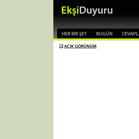
Ekşi
Duyuru
HER BIR ŞEY
BUGÜN
CEVAPL
AÇIK
GÖRÜNÜM