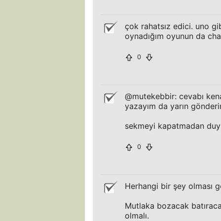
çok rahatsız edici. uno g
oynadığım oyunun da chat
0
@mutekebbir: cevabı kena
yazayım da yarın gönderir
sekmeyi kapatmadan duyur
0
Herhangi bir şey olması ge
Mutlaka bozacak batıracak
olmalı.