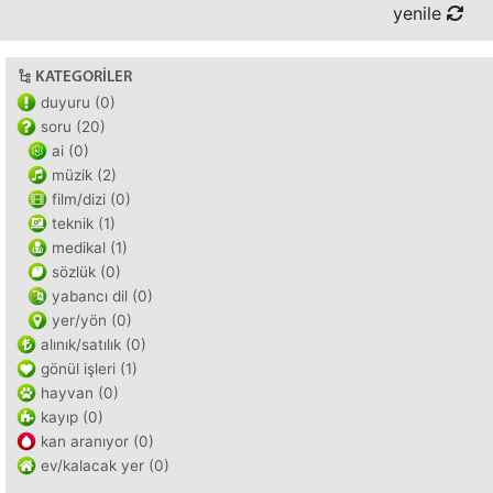
yenile
KATEGORILER
duyuru (0)
soru (20)
ai (0)
müzik (2)
film/dizi (0)
teknik (1)
medikal (1)
sözlük (0)
yabancı dil (0)
yer/yön (0)
alınık/satılık (0)
gönül işleri (1)
hayvan (0)
kayıp (0)
kan aranıyor (0)
ev/kalacak yer (0)