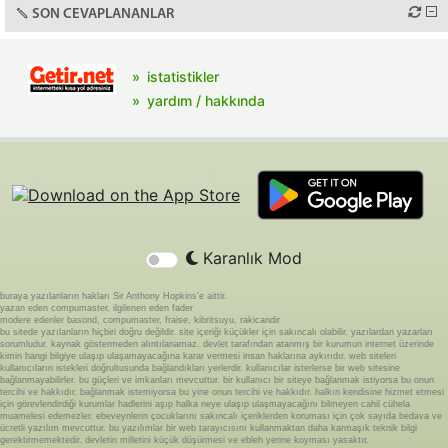
SON CEVAPLANANLAR
istatistikler
yardım / hakkında
Karanlık Mod
buraya yazılanların hakları Sir Anthony Hopkins'e aittir.
yazan eden compumaster, ilgilenen eden fader
modere edenler basond, compumaster, fraise, kibritsuyu, rakicandir
bu sitede yazılanların hiçbiri doğru değildir. site içeriği küçükler için sakıncalı olabilir. yazılardan yazarları
sorumludur. kaynak göstermeden alıntılanamaz. devlet tarafından atanmış bir kurumun internet üzerinde
kimin hangi bilgiye ulaşıp ulaşamayacağına karar vermesi insan haklarına aykırıdır. web siteleri
kullanıcıların istekleri doğrultusunda bağlandıkları yerlerdir. kullanıcılar isterlerse bir web sitesine
bağlanmayabilirler. bu güçleri ve imkanları mevcuttur. bir kullanıcı bir siteye bağlanmak istiyorsa bu onun
tercihi ve hakkıdır. bağlanmak istemiyorsa bu yine onun tercihi ve hakkıdır. halkın kendisine hizmet etmesi
için görevlendirdiği kurumlar hadlerini aşıp halka neye ulaşıp ulaşmayacağını bilmeyen cahil cühela
muamelesi edemezler. ebeveynlerin çocuklarını sakıncalı içeriklerden koruması için çok sayıda bedava ve
ücretli yazılım mevcuttur. bu yazılımlar bir web tarayıcısını kullanmaktan daha karmaşık teknik bilgi
gerektirmemektedir. devletin milletini küçük düşürmesi ve ebleh yerine koyması yasaktır.