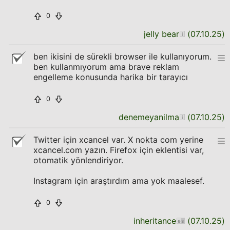
0
jelly bear
(
07.10.25
)
ben ikisini de sürekli browser ile kullanıyorum.
ben kullanmıyorum ama brave reklam
engelleme konusunda harika bir tarayıcı
0
denemeyanilma
(
07.10.25
)
Twitter için xcancel var. X nokta com yerine
xcancel.com yazın. Firefox için eklentisi var,
otomatik yönlendiriyor.
Instagram için araştırdım ama yok maalesef.
0
inheritance
(
07.10.25
)