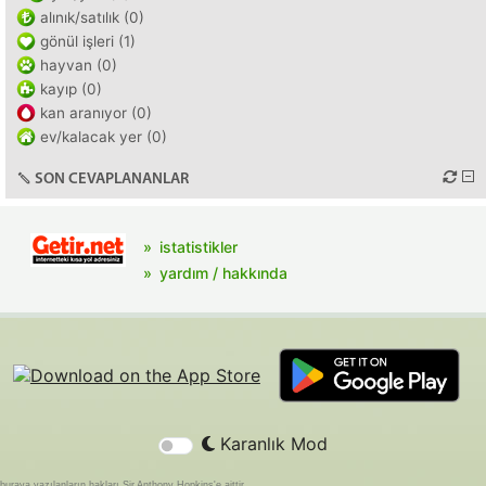
alınık/satılık (0)
gönül işleri (1)
hayvan (0)
kayıp (0)
kan aranıyor (0)
ev/kalacak yer (0)
SON CEVAPLANANLAR
istatistikler
yardım / hakkında
Karanlık Mod
buraya yazılanların hakları Sir Anthony Hopkins'e aittir.