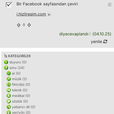
Bir Facebook sayfasından çeviri
i.hizliresim.com
0
diyecevaplandı
(
04.10.25
)
yenile
KATEGORILER
duyuru (0)
soru (24)
ai (0)
müzik (2)
film/dizi (0)
teknik (0)
medikal (0)
sözlük (0)
yabancı dil (0)
yer/yön (0)