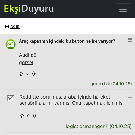
Ekşi
Duyuru
AÇIK
Araç kapısının içindeki bu buton ne işe yarıyor?
Audi a5
görsel
0
ground
(
04.10.25
)
Redditte sorulmus, araba içinde hareket
sensörü alarmı varmış. Onu kapatmak içinmiş.
0
logisticsmanager
(
04.10.25
)