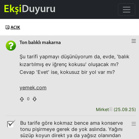
Ekşi
Duyuru
AÇIK
Ton balıklı makarna
Şu tarifi yapmayı düşünüyorum da, evde, 'balık
kızartılmış ev iğrenç kokusu' oluşacak mı?
Cevap 'Evet' ise, kokusuz bir yol var mı?
yemek.com
0
Mirket
(
25.09.25
)
Bu tarife göre kokmaz bence ama konserve
tonu pişirmeye gerek de yok aslında. Yağını
süzüp koyun direkt ya da yağsız olanından