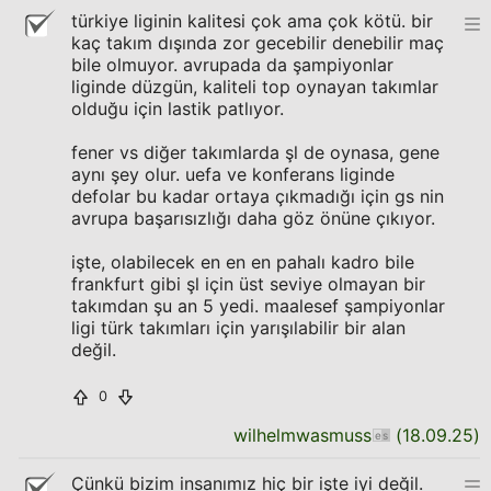
türkiye liginin kalitesi çok ama çok kötü. bir
kaç takım dışında zor gecebilir denebilir maç
bile olmuyor. avrupada da şampiyonlar
liginde düzgün, kaliteli top oynayan takımlar
olduğu için lastik patlıyor.
fener vs diğer takımlarda şl de oynasa, gene
aynı şey olur. uefa ve konferans liginde
defolar bu kadar ortaya çıkmadığı için gs nin
avrupa başarısızlığı daha göz önüne çıkıyor.
işte, olabilecek en en en pahalı kadro bile
frankfurt gibi şl için üst seviye olmayan bir
takımdan şu an 5 yedi. maalesef şampiyonlar
ligi türk takımları için yarışılabilir bir alan
değil.
0
wilhelmwasmuss
(
18.09.25
)
Çünkü bizim insanımız hiç bir işte iyi değil.