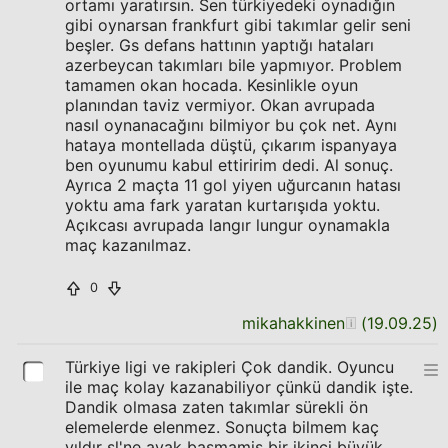
ortamı yaratırsın. Sen türkiyedeki oynadığın
gibi oynarsan frankfurt gibi takımlar gelir seni
beşler. Gs defans hattının yaptığı hataları
azerbeycan takımları bile yapmıyor. Problem
tamamen okan hocada. Kesinlikle oyun
planından taviz vermiyor. Okan avrupada
nasıl oynanacağını bilmiyor bu çok net. Aynı
hataya montellada düştü, çıkarım ispanyaya
ben oyunumu kabul ettiririm dedi. Al sonuç.
Ayrıca 2 maçta 11 gol yiyen uğurcanın hatası
yoktu ama fark yaratan kurtarışıda yoktu.
Açıkcası avrupada langır lungur oynamakla
maç kazanılmaz.
0
mikahakkinen
(
19.09.25
)
Türkiye ligi ve rakipleri Çok dandik. Oyuncu
ile maç kolay kazanabiliyor çünkü dandik işte.
Dandik olmasa zaten takımlar sürekli ön
elemelerde elenmez. Sonuçta bilmem kaç
yıldır sl'ne ayak basmamis bir ikinci büyük