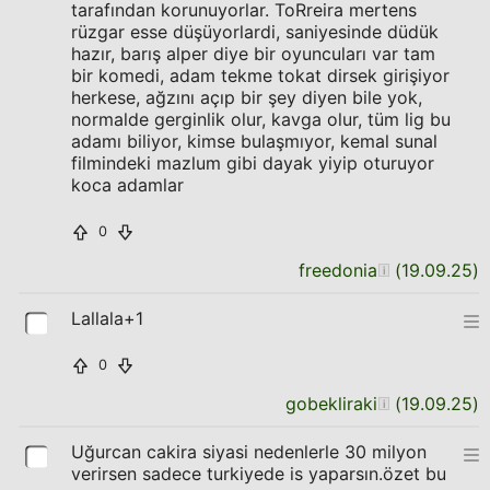
tarafından korunuyorlar. ToRreira mertens
rüzgar esse düşüyorlardi, saniyesinde düdük
hazır, barış alper diye bir oyuncuları var tam
bir komedi, adam tekme tokat dirsek girişiyor
herkese, ağzını açıp bir şey diyen bile yok,
normalde gerginlik olur, kavga olur, tüm lig bu
adamı biliyor, kimse bulaşmıyor, kemal sunal
filmindeki mazlum gibi dayak yiyip oturuyor
koca adamlar
0
freedonia
(
19.09.25
)
Lallala+1
0
gobekliraki
(
19.09.25
)
Uğurcan cakira siyasi nedenlerle 30 milyon
verirsen sadece turkiyede is yaparsın.özet bu