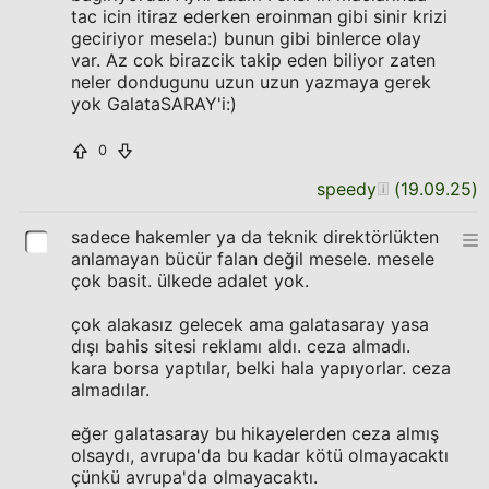
tac icin itiraz ederken eroinman gibi sinir krizi
geciriyor mesela:) bunun gibi binlerce olay
var. Az cok birazcik takip eden biliyor zaten
neler dondugunu uzun uzun yazmaya gerek
yok GalataSARAY'i:)
0
speedy
(
19.09.25
)
sadece hakemler ya da teknik direktörlükten
anlamayan bücür falan değil mesele. mesele
çok basit. ülkede adalet yok.
çok alakasız gelecek ama galatasaray yasa
dışı bahis sitesi reklamı aldı. ceza almadı.
kara borsa yaptılar, belki hala yapıyorlar. ceza
almadılar.
eğer galatasaray bu hikayelerden ceza almış
olsaydı, avrupa'da bu kadar kötü olmayacaktı
çünkü avrupa'da olmayacaktı.