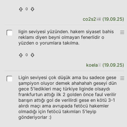
0
co2s2
(
19.09.25
)
ligin seviyesi yüzünden. hakem siyaset bahis
reklamı diyen beyni olmayan fenerlidir o
yüzden o yorumlara takılma.
0
koela
(
19.09.25
)
Ligin seviyesi çok düşük ama bu sadece gese
şampiyon oluyor demek ahahahah geseyi dün
gece 5'ledikleri maç türkiye liginde olsaydı
frankfurtun attığı ilk 2 golden önce faul verilir
barışın attığı gol de verilirdi gese en kötü 3-1
alırdı maçı ama avrupada fetöcü hakemler
olmadığı için fetöcü takımları 5'leyip
gönderiyorlar :)