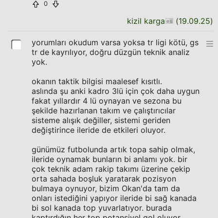
0
kizil karga
(
19.09.25
)
yorumları okudum varsa yoksa tr ligi kötü, gs
tr de kayrılıyor, doğru düzgün teknik analiz
yok.
okanın taktik bilgisi maalesef kısıtlı.
aslında şu anki kadro 3lü için çok daha uygun
fakat yıllardır 4 lü oynayan ve sezona bu
şekilde hazırlanan takım ve çalıştırıcılar
sisteme alışık değiller, sistemi geriden
değiştirince ileride de etkileri oluyor.
günümüz futbolunda artık topa sahip olmak,
ileride oynamak bunların bi anlamı yok. bir
çok teknik adam rakip takımı üzerine çekip
orta sahada boşluk yaratarak pozisyon
bulmaya oynuyor, bizim Okan'da tam da
onları istediğini yapıyor ileride bi sağ kanada
bi sol kanada top yuvarlatıyor. burada
kaptırdığın her top potansiyel gol oluyor.