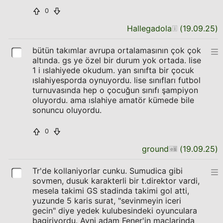
0
Hallegadola
(
19.09.25
)
bütün takımlar avrupa ortalamasının çok çok
altında. gs ye özel bir durum yok ortada. lise
1 i ıslahiyede okudum. yan sınıfta bir çocuk
ıslahiyesporda oynuyordu. lise sınıfları futbol
turnuvasında hep o çocuğun sınıfı şampiyon
oluyordu. ama ıslahiye amatör kümede bile
sonuncu oluyordu.
0
ground
(
19.09.25
)
Tr'de kollaniyorlar cunku. Sumudica gibi
sovmen, dusuk karakterli bir t.direktor vardi,
mesela takimi GS stadinda takimi gol atti,
yuzunde 5 karis surat, "sevinmeyin iceri
gecin" diye yedek kulubesindeki oyunculara
bagiriyordu. Ayni adam Fener'in maclarinda