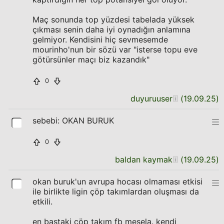
Maç sonunda top yüzdesi tabelada yüksek
çıkması senin daha iyi oynadığın anlamına
gelmiyor. Kendisini hiç sevmesemde
mourinho'nun bir sözü var "isterse topu eve
götürsünler maçı biz kazandık"
0
duyuruuser
(
19.09.25
)
sebebi: OKAN BURUK
0
baldan kaymak
(
19.09.25
)
okan buruk'un avrupa hocası olmaması etkisi
ile birlikte ligin çöp takımlardan oluşması da
etkili.
en baştaki çöp takım fb mesela. kendi