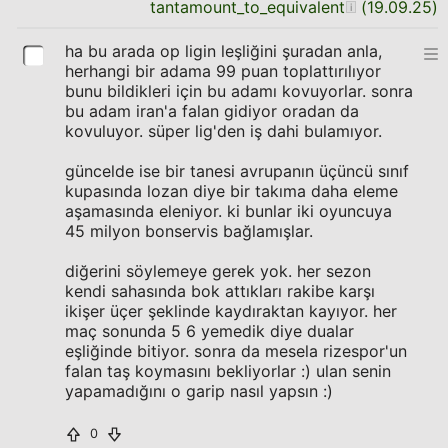
tantamount_to_equivalent
(
19.09.25
)
ha bu arada op ligin leşliğini şuradan anla,
herhangi bir adama 99 puan toplattırılıyor
bunu bildikleri için bu adamı kovuyorlar. sonra
bu adam iran'a falan gidiyor oradan da
kovuluyor. süper lig'den iş dahi bulamıyor.
güncelde ise bir tanesi avrupanın üçüncü sınıf
kupasında lozan diye bir takıma daha eleme
aşamasında eleniyor. ki bunlar iki oyuncuya
45 milyon bonservis bağlamışlar.
diğerini söylemeye gerek yok. her sezon
kendi sahasında bok attıkları rakibe karşı
ikişer üçer şeklinde kaydıraktan kayıyor. her
maç sonunda 5 6 yemedik diye dualar
eşliğinde bitiyor. sonra da mesela rizespor'un
falan taş koymasını bekliyorlar :) ulan senin
yapamadığını o garip nasıl yapsın :)
0