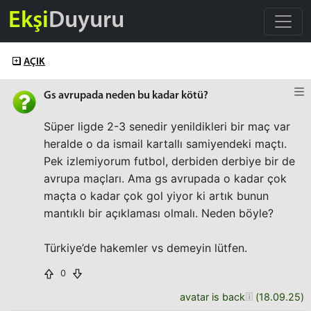
Ekşi
Duyuru
AÇIK
Gs avrupada neden bu kadar kötü?
Süper ligde 2-3 senedir yenildikleri bir maç var
heralde o da ismail kartallı samiyendeki maçtı.
Pek izlemiyorum futbol, derbiden derbiye bir de
avrupa maçları. Ama gs avrupada o kadar çok
maçta o kadar çok gol yiyor ki artık bunun
mantıklı bir açıklaması olmalı. Neden böyle?
Türkiye’de hakemler vs demeyin lütfen.
0
avatar is back
(
18.09.25
)