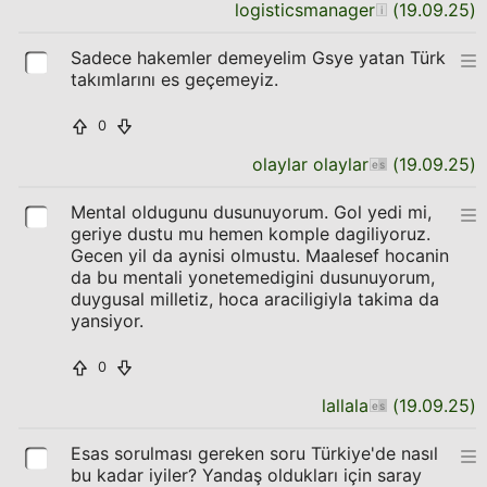
logisticsmanager
(
19.09.25
)
Sadece hakemler demeyelim Gsye yatan Türk
takımlarını es geçemeyiz.
0
olaylar olaylar
(
19.09.25
)
Mental oldugunu dusunuyorum. Gol yedi mi,
geriye dustu mu hemen komple dagiliyoruz.
Gecen yil da aynisi olmustu. Maalesef hocanin
da bu mentali yonetemedigini dusunuyorum,
duygusal milletiz, hoca araciligiyla takima da
yansiyor.
0
lallala
(
19.09.25
)
Esas sorulması gereken soru Türkiye'de nasıl
bu kadar iyiler? Yandaş oldukları için saray