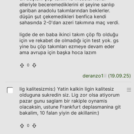
elleriyle beceremediklerini el şeyine sarılıp
gariban anadolu takımlarından beklerler.
düşün şut çekemedikleri benfica kendi
sahasında 2-0'dan azeri takımına maç verdi.
ligde de en baba ikinci takım çöp fb olduğu
için ve rekabet de olmadığı için test yok. gs
yine bu çöp takımları ezmeye devam eder
ama avrupa için başka hoca lazım
0
deranzo1
(
19.09.25
)
lig kalitesizmis:) Yatin kalkin ligin kalitesiz
olduguna sukredin siz. Lig zor olsa atiyorum
pazar gunu saglam bir rakiple oynamis
olacaksin, ustune Frankfurt deplasmanina git
bakalim, 10 falan yiyin de akillanin:)
0