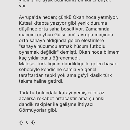
var.
Avrupa'da neden; çünkü Okan hoca yetmiyor.
Kutsal kitapta yazıyor gibi yenik duruma
düşünce orta saha bosaltiyor. Zamanında
mancini ceyhun Gülselam'i avrupa maçında
orta sahaya aldığında gelen eleştirilere
"sahaya hücumcu atmak hücum futbolu
oynamak değildir" demişti. Okan hoca bilmem
kaç yıldır bunu öğrenemedi.
Malesef türk liginin dandikligi ile gelen başarı
sebebiyle kendisine camia ve genel
taraftardan tepki yok ama gs'yi klasik türk
takımı haline getirdi.
Türk futbolundaki kafayi yemişler biraz
azalirsa rekabet artacaktir ama şu anki
dandik rakipler ile gelişme ihtiyacı
Görmüyorlar gibi.
0