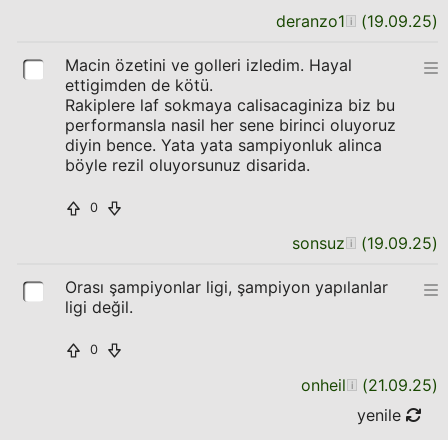
deranzo1
(
19.09.25
)
Macin özetini ve golleri izledim. Hayal
ettigimden de kötü.
Rakiplere laf sokmaya calisacaginiza biz bu
performansla nasil her sene birinci oluyoruz
diyin bence. Yata yata sampiyonluk alinca
böyle rezil oluyorsunuz disarida.
0
sonsuz
(
19.09.25
)
Orası şampiyonlar ligi, şampiyon yapılanlar
ligi değil.
0
onheil
(
21.09.25
)
yenile