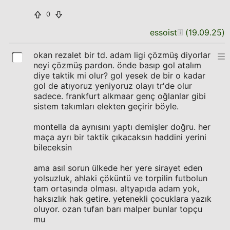
0
essoist
(
19.09.25
)
okan rezalet bir td. adam ligi çözmüş diyorlar
neyi çözmüş pardon. önde basıp gol atalım
diye taktik mi olur? gol yesek de bir o kadar
gol de atıyoruz yeniyoruz olayı tr'de olur
sadece. frankfurt alkmaar genç oğlanlar gibi
sistem takımları elekten geçirir böyle.
montella da aynısını yaptı demişler doğru. her
maça ayrı bir taktik çıkacaksın haddini yerini
bileceksin
ama asıl sorun ülkede her yere sirayet eden
yolsuzluk, ahlaki çöküntü ve torpilin futbolun
tam ortasında olması. altyapıda adam yok,
haksızlık hak getire. yetenekli çocuklara yazık
oluyor. ozan tufan barı malper bunlar topçu
mu