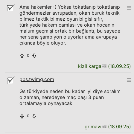
Ama hakemler :( Yoksa tokatlanıp tokatlanıp
göndermezler avrupadan, okan buruk teknik
bilmez taktik bilmez oyun bilgisi sıfır,
türkiyede hakem camiası ve okan hocanın
malum geçmişi ortak bir bağlantı, bu sayede
her sene şampiyon oluyorlar ama avrupaya
çıkınca böyle oluyor.
0
kizil karga
(
18.09.25
)
pbs.twimg.com
Gs türkiyede neden bu kadar iyi diye soralım
o zaman, neredeyse maç başı 3 puan
ortalamayla oynayacak
0
grimavi
(
18.09.25
)