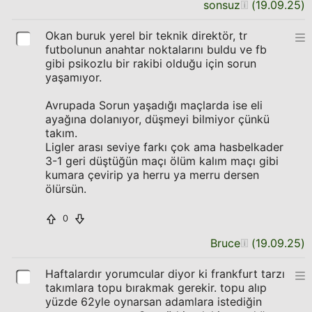
sonsuz
(
19.09.25
)
Okan buruk yerel bir teknik direktör, tr
futbolunun anahtar noktalarını buldu ve fb
gibi psikozlu bir rakibi olduğu için sorun
yaşamıyor.
Avrupada Sorun yaşadığı maçlarda ise eli
ayağına dolanıyor, düşmeyi bilmiyor çünkü
takım.
Ligler arası seviye farkı çok ama hasbelkader
3-1 geri düştüğün maçı ölüm kalım maçı gibi
kumara çevirip ya herru ya merru dersen
ölürsün.
0
Bruce
(
19.09.25
)
Haftalardır yorumcular diyor ki frankfurt tarzı
takımlara topu bırakmak gerekir. topu alıp
yüzde 62yle oynarsan adamlara istediğin