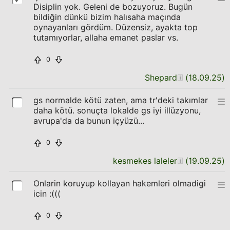
Disiplin yok. Geleni de bozuyoruz. Bugün
bildiğin dünkü bizim halısaha maçında
oynayanları gördüm. Düzensiz, ayakta top
tutamıyorlar, allaha emanet paslar vs.
0
Shepard
(
18.09.25
)
gs normalde kötü zaten, ama tr'deki takımlar
daha kötü. sonuçta lokalde gs iyi illüzyonu,
avrupa'da da bunun içyüzü...
0
kesmekes laleler
(
19.09.25
)
Onlarin koruyup kollayan hakemleri olmadigi
icin :(((
0