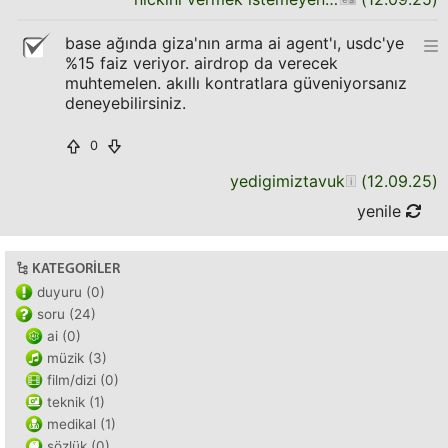
base ağında giza'nın arma ai agent'ı, usdc'ye
%15 faiz veriyor. airdrop da verecek
muhtemelen. akıllı kontratlara güveniyorsanız
deneyebilirsiniz.
0
yedigimiztavuk
(
12.09.25
)
yenile
KATEGORILER
duyuru (0)
soru (24)
ai (0)
müzik (3)
film/dizi (0)
teknik (1)
medikal (1)
sözlük (0)