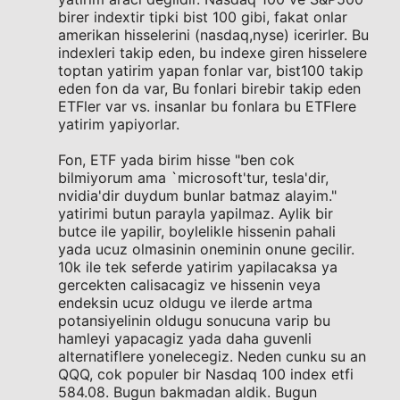
birer indextir tipki bist 100 gibi, fakat onlar
amerikan hisselerini (nasdaq,nyse) icerirler. Bu
indexleri takip eden, bu indexe giren hisselere
toptan yatirim yapan fonlar var, bist100 takip
eden fon da var, Bu fonlari birebir takip eden
ETFler var vs. insanlar bu fonlara bu ETFlere
yatirim yapiyorlar.
Fon, ETF yada birim hisse "ben cok
bilmiyorum ama `microsoft'tur, tesla'dir,
nvidia'dir duydum bunlar batmaz alayim."
yatirimi butun parayla yapilmaz. Aylik bir
butce ile yapilir, boylelikle hissenin pahali
yada ucuz olmasinin oneminin onune gecilir.
10k ile tek seferde yatirim yapilacaksa ya
gercekten calisacagiz ve hissenin veya
endeksin ucuz oldugu ve ilerde artma
potansiyelinin oldugu sonucuna varip bu
hamleyi yapacagiz yada daha guvenli
alternatiflere yonelecegiz. Neden cunku su an
QQQ, cok populer bir Nasdaq 100 index etfi
584.08. Bugun bakmadan aldik. Bugun