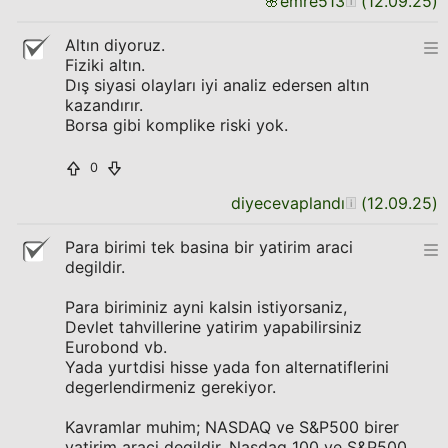
🌸
emre513
(
12.09.25
)
Altın diyoruz.
Fiziki altın.
Dış siyasi olayları iyi analiz edersen altın
kazandırır.
Borsa gibi komplike riski yok.
0
diyecevaplandı
(
12.09.25
)
Para birimi tek basina bir yatirim araci
degildir.
Para biriminiz ayni kalsin istiyorsaniz,
Devlet tahvillerine yatirim yapabilirsiniz
Eurobond vb.
Yada yurtdisi hisse yada fon alternatiflerini
degerlendirmeniz gerekiyor.
Kavramlar muhim; NASDAQ ve S&P500 birer
yatirim araci degildir. Nasdaq 100 ve S&P500