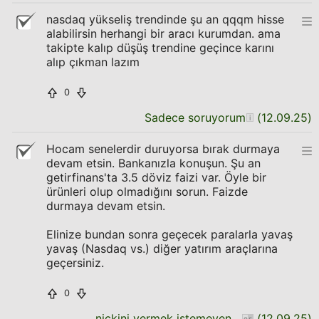
nasdaq yükseliş trendinde şu an qqqm hisse
alabilirsin herhangi bir aracı kurumdan. ama
takipte kalıp düşüş trendine geçince karını
alıp çıkman lazım
0
Sadece soruyorum
(
12.09.25
)
Hocam senelerdir duruyorsa bırak durmaya
devam etsin. Bankanızla konuşun. Şu an
getirfinans'ta 3.5 döviz faizi var. Öyle bir
ürünleri olup olmadığını sorun. Faizde
durmaya devam etsin.
Elinize bundan sonra geçecek paralarla yavaş
yavaş (Nasdaq vs.) diğer yatırım araçlarına
geçersiniz.
0
nickini vermek istemeyen uye
(
12.09.25
)