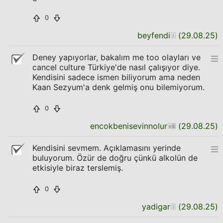
0
beyfendi
(
29.08.25
)
Deney yapıyorlar, bakalım me too olayları ve
cancel culture Türkiye'de nasıl çalışıyor diye.
Kendisini sadece ismen biliyorum ama neden
Kaan Sezyum'a denk gelmiş onu bilemiyorum.
0
encokbenisevinnolur
(
29.08.25
)
Kendisini sevmem. Açıklamasını yerinde
buluyorum. Özür de doğru çünkü alkolün de
etkisiyle biraz terslemiş.
0
yadigar
(
29.08.25
)