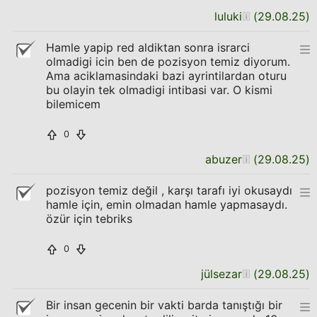
luluki
(
29.08.25
)
Hamle yapip red aldiktan sonra israrci
olmadigi icin ben de pozisyon temiz diyorum.
Ama aciklamasindaki bazi ayrintilardan oturu
bu olayin tek olmadigi intibasi var. O kismi
bilemicem
0
abuzer
(
29.08.25
)
pozisyon temiz değil , karşı tarafı iyi okusaydı
hamle için, emin olmadan hamle yapmasaydı.
özür için tebriks
0
jülsezar
(
29.08.25
)
Bir insan gecenin bir vakti barda tanıştığı bir