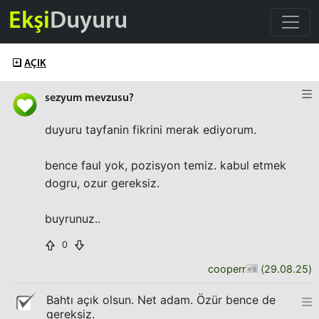
Ekşi
Duyuru
AÇIK
sezyum mevzusu?
duyuru tayfanin fikrini merak ediyorum.
bence faul yok, pozisyon temiz. kabul etmek
dogru, ozur gereksiz.
buyrunuz..
0
cooperr
(
29.08.25
)
Bahtı açık olsun. Net adam. Özür bence de
gereksiz.