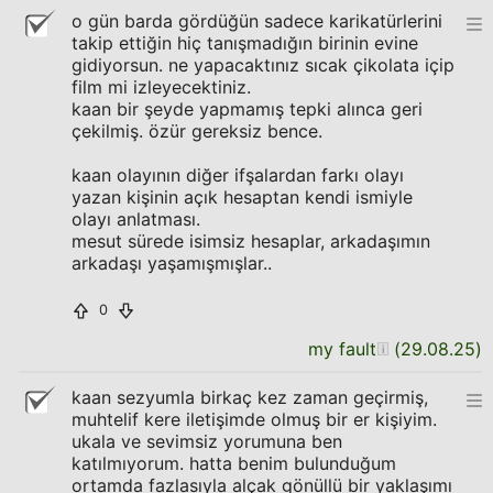
o gün barda gördüğün sadece karikatürlerini
takip ettiğin hiç tanışmadığın birinin evine
gidiyorsun. ne yapacaktınız sıcak çikolata içip
film mi izleyecektiniz.
kaan bir şeyde yapmamış tepki alınca geri
çekilmiş. özür gereksiz bence.
kaan olayının diğer ifşalardan farkı olayı
yazan kişinin açık hesaptan kendi ismiyle
olayı anlatması.
mesut sürede isimsiz hesaplar, arkadaşımın
arkadaşı yaşamışmışlar..
0
my fault
(
29.08.25
)
kaan sezyumla birkaç kez zaman geçirmiş,
muhtelif kere iletişimde olmuş bir er kişiyim.
ukala ve sevimsiz yorumuna ben
katılmıyorum. hatta benim bulunduğum
ortamda fazlasıyla alçak gönüllü bir yaklaşımı