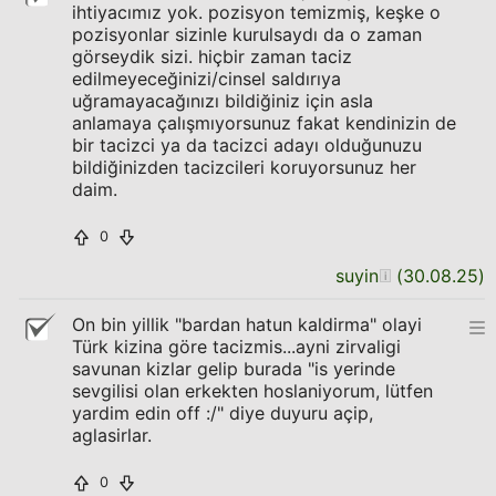
ihtiyacımız yok. pozisyon temizmiş, keşke o
pozisyonlar sizinle kurulsaydı da o zaman
görseydik sizi. hiçbir zaman taciz
edilmeyeceğinizi/cinsel saldırıya
uğramayacağınızı bildiğiniz için asla
anlamaya çalışmıyorsunuz fakat kendinizin de
bir tacizci ya da tacizci adayı olduğunuzu
bildiğinizden tacizcileri koruyorsunuz her
daim.
0
suyin
(
30.08.25
)
On bin yillik "bardan hatun kaldirma" olayi
Türk kizina göre tacizmis...ayni zirvaligi
savunan kizlar gelip burada "is yerinde
sevgilisi olan erkekten hoslaniyorum, lütfen
yardim edin off :/" diye duyuru açip,
aglasirlar.
0