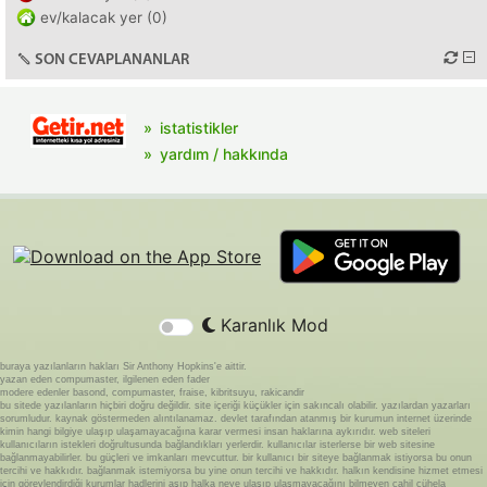
ev/kalacak yer (0)
SON CEVAPLANANLAR
istatistikler
yardım / hakkında
Karanlık Mod
buraya yazılanların hakları Sir Anthony Hopkins'e aittir.
yazan eden compumaster, ilgilenen eden fader
modere edenler basond, compumaster, fraise, kibritsuyu, rakicandir
bu sitede yazılanların hiçbiri doğru değildir. site içeriği küçükler için sakıncalı olabilir. yazılardan yazarları
sorumludur. kaynak göstermeden alıntılanamaz. devlet tarafından atanmış bir kurumun internet üzerinde
kimin hangi bilgiye ulaşıp ulaşamayacağına karar vermesi insan haklarına aykırıdır. web siteleri
kullanıcıların istekleri doğrultusunda bağlandıkları yerlerdir. kullanıcılar isterlerse bir web sitesine
bağlanmayabilirler. bu güçleri ve imkanları mevcuttur. bir kullanıcı bir siteye bağlanmak istiyorsa bu onun
tercihi ve hakkıdır. bağlanmak istemiyorsa bu yine onun tercihi ve hakkıdır. halkın kendisine hizmet etmesi
için görevlendirdiği kurumlar hadlerini aşıp halka neye ulaşıp ulaşmayacağını bilmeyen cahil cühela