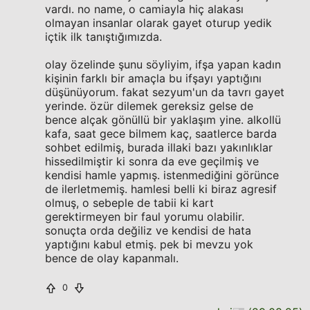
vardı. no name, o camiayla hiç alakası
olmayan insanlar olarak gayet oturup yedik
içtik ilk tanıştığımızda.
olay özelinde şunu söyliyim, ifşa yapan kadın
kişinin farklı bir amaçla bu ifşayı yaptığını
düşünüyorum. fakat sezyum'un da tavrı gayet
yerinde. özür dilemek gereksiz gelse de
bence alçak gönüllü bir yaklaşım yine. alkollü
kafa, saat gece bilmem kaç, saatlerce barda
sohbet edilmiş, burada illaki bazı yakınlıklar
hissedilmiştir ki sonra da eve geçilmiş ve
kendisi hamle yapmış. istenmediğini görünce
de ilerletmemiş. hamlesi belli ki biraz agresif
olmuş, o sebeple de tabii ki kart
gerektirmeyen bir faul yorumu olabilir.
sonuçta orda değiliz ve kendisi de hata
yaptığını kabul etmiş. pek bi mevzu yok
bence de olay kapanmalı.
0