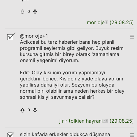
0
mor oje
(
29.08.25
)
@mor oje+1
Acikcasi bu tarz haberler bana hep planli
programli seylermis gibi geliyor. Buyuk resim
kursuna gitmis bir birey olarak 'zamanlama
onemli yegenim' diyorum.
Edit: Olay kisi icin yorum yapmamayi
gerektirir bence. Kisiden ziyade olaya yorum
yapilirsa daha iyi olur. Sezyum bu olayda
normal biri olabilir ama neden herkes bir olay
sonrasi kisiyi savunmaya calisir?
0
j r r tolkien hayrani
(
29.08.25
)
sizin kafada erkekler oldukça düşmana