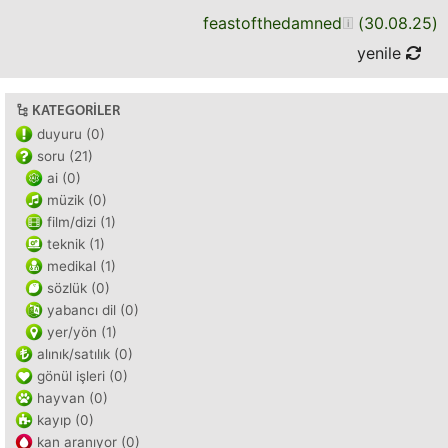
feastofthedamned
(
30.08.25
)
yenile
KATEGORILER
duyuru (0)
soru (21)
ai (0)
müzik (0)
film/dizi (1)
teknik (1)
medikal (1)
sözlük (0)
yabancı dil (0)
yer/yön (1)
alınık/satılık (0)
gönül işleri (0)
hayvan (0)
kayıp (0)
kan aranıyor (0)