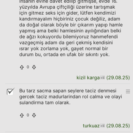
insanın evine davet edilip gitmişse, evde 16.
yüzyılda Avrupa çiftçiliği üzerine tartışmak
için gitmez seks için gider, lütfen kendimizi
kandırmayalım hiçbiriniz çocuk değiliz, adam
da doğal olarak böyle bir çıkarım yapıp hamle
yapmış ama belki hamlesinin ayılığından belki
de ağzı kokuyordu bilemiyoruz hanımefendi
vazgeçmiş adam da geri çekmiş kendisini
ısrar yok zorlama yok, gayet normal bir
durum bu, ortada en ufak bir sıkıntı yok.
0
kizil karga
(
29.08.25
)
Bu tarz sacma sapan seylere taciz denmesi
gercek taciz madurlarindan rol calma ve olayi
sulandirma tam olarak.
0
turkuaz
(
29.08.25
)