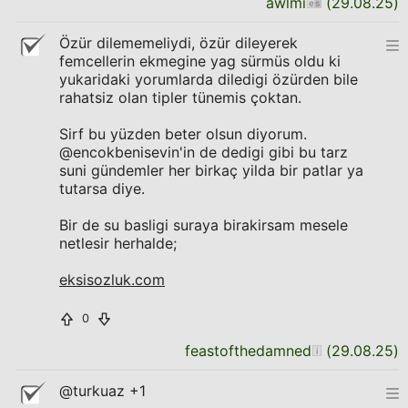
awlmi
(
29.08.25
)
Özür dilememeliydi, özür dileyerek
femcellerin ekmegine yag sürmüs oldu ki
yukaridaki yorumlarda diledigi özürden bile
rahatsiz olan tipler tünemis çoktan.
Sirf bu yüzden beter olsun diyorum.
@encokbenisevin'in de dedigi gibi bu tarz
suni gündemler her birkaç yilda bir patlar ya
tutarsa diye.
Bir de su basligi suraya birakirsam mesele
netlesir herhalde;
eksisozluk.com
0
feastofthedamned
(
29.08.25
)
@turkuaz +1