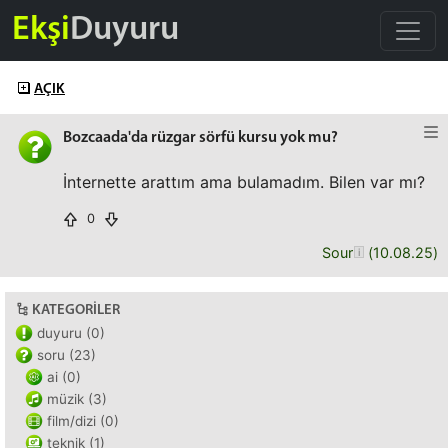
Ekşi
Duyuru
AÇIK
Bozcaada'da rüzgar sörfü kursu yok mu?
İnternette arattım ama bulamadım. Bilen var mı?
0
Sour
(
10.08.25
)
KATEGORILER
duyuru (0)
soru (23)
ai (0)
müzik (3)
film/dizi (0)
teknik (1)