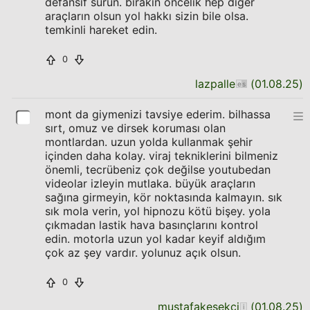
defansif sürün. bırakın öncelik hep diğer
araçların olsun yol hakkı sizin bile olsa.
temkinli hareket edin.
0
lazpalle
(
01.08.25
)
mont da giymenizi tavsiye ederim. bilhassa
sırt, omuz ve dirsek koruması olan
montlardan. uzun yolda kullanmak şehir
içinden daha kolay. viraj tekniklerini bilmeniz
önemli, tecrübeniz çok değilse youtubedan
videolar izleyin mutlaka. büyük araçların
sağına girmeyin, kör noktasında kalmayın. sık
sık mola verin, yol hipnozu kötü bişey. yola
çıkmadan lastik hava basınçlarını kontrol
edin. motorla uzun yol kadar keyif aldığım
çok az şey vardır. yolunuz açık olsun.
0
mustafakesekci
(
01.08.25
)