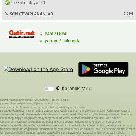
ev/kalacak yer (0)
SON CEVAPLANANLAR
istatistikler
yardım / hakkında
Karanlık Mod
buraya yazılanların hakları Sir Anthony Hopkins'e aittir.
yazan eden compumaster, ilgilenen eden fader
modere edenler basond, compumaster, fraise, kibritsuyu, rakicandir
bu sitede yazılanların hiçbiri doğru değildir. site içeriği küçükler için sakıncalı olabilir. yazılardan yazarları
sorumludur. kaynak göstermeden alıntılanamaz. devlet tarafından atanmış bir kurumun internet üzerinde
kimin hangi bilgiye ulaşıp ulaşamayacağına karar vermesi insan haklarına aykırıdır. web siteleri
kullanıcıların istekleri doğrultusunda bağlandıkları yerlerdir. kullanıcılar isterlerse bir web sitesine
bağlanmayabilirler. bu güçleri ve imkanları mevcuttur. bir kullanıcı bir siteye bağlanmak istiyorsa bu onun
tercihi ve hakkıdır. bağlanmak istemiyorsa bu yine onun tercihi ve hakkıdır. halkın kendisine hizmet etmesi
için görevlendirdiği kurumlar hadlerini aşıp halka neye ulaşıp ulaşmayacağını bilmeyen cahil cühela