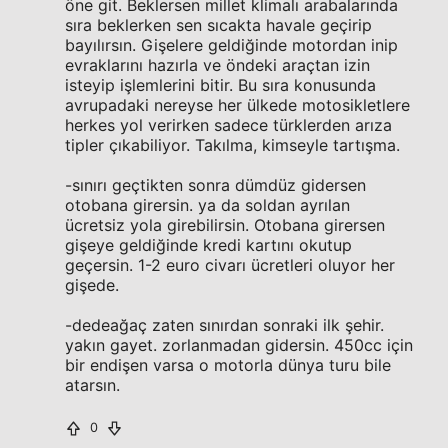
öne git. Beklersen millet klimalı arabalarında
sıra beklerken sen sıcakta havale geçirip
bayılırsın. Gişelere geldiğinde motordan inip
evraklarını hazırla ve öndeki araçtan izin
isteyip işlemlerini bitir. Bu sıra konusunda
avrupadaki nereyse her ülkede motosikletlere
herkes yol verirken sadece türklerden arıza
tipler çıkabiliyor. Takılma, kimseyle tartışma.
-sınırı geçtikten sonra dümdüz gidersen
otobana girersin. ya da soldan ayrılan
ücretsiz yola girebilirsin. Otobana girersen
gişeye geldiğinde kredi kartını okutup
geçersin. 1-2 euro civarı ücretleri oluyor her
gişede.
-dedeağaç zaten sınırdan sonraki ilk şehir.
yakın gayet. zorlanmadan gidersin. 450cc için
bir endişen varsa o motorla dünya turu bile
atarsın.
0