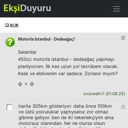
Ekşi
Duyuru
AÇIK
Motorla Istanbul - Dedeağaç?
Selamlar
450cc motorla istanbul - dedeağaç yapmayı
planlyıorum. İlk kez uzun yol tecrübem olacak.
Kask ve eldivenim var sadece. Zorlanır mıyım?
0
croswell
(
01.08.25
)
harita 305km gösteriyor. daha önce 100km
ve üstü yolculuklar yaptıysanız zor olmaz
gibime geliyor. ben de iki tekerlekçiyim ama
motorsuz olanından. her ne olursa olsun