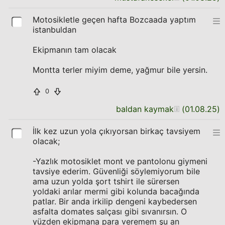
Motosikletle geçen hafta Bozcaada yaptım
istanbuldan
Ekipmanın tam olacak
Montta terler miyim deme, yağmur bile yersin.
0
baldan kaymak
(
01.08.25
)
İlk kez uzun yola çıkıyorsan birkaç tavsiyem
olacak;
-Yazlık motosiklet mont ve pantolonu giymeni
tavsiye ederim. Güvenliği söylemiyorum bile
ama uzun yolda şort tshirt ile sürersen
yoldaki arılar mermi gibi kolunda bacağında
patlar. Bir anda irkilip dengeni kaybedersen
asfalta domates salçası gibi sıvanırsın. O
yüzden ekipmana para veremem şu an