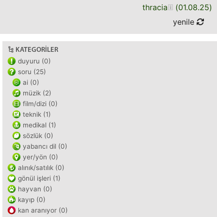
thracia
(
01.08.25
)
yenile
KATEGORILER
duyuru (0)
soru (25)
ai (0)
müzik (2)
film/dizi (0)
teknik (1)
medikal (1)
sözlük (0)
yabancı dil (0)
yer/yön (0)
alınık/satılık (0)
gönül işleri (1)
hayvan (0)
kayıp (0)
kan aranıyor (0)