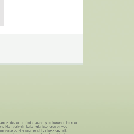
)
ılanamaz. devlet tarafından atanmış bir kurumun internet
ıkları yerlerdir. kullanıcılar isterlerse bir web
temiyorsa bu yine onun tercihi ve hakkıdır. halkın