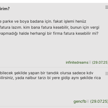
lirim?
le parke ve boya badana için. fakat işlemi henüz
tura lazım. kim bana fatura kesebilir, bunun için vergi
apmadığı halde herhangi bir firma fatura kesebilir mi?
infinitedreams
(
29.07.25
ebilecek şekilde yapan bir tanıdık olursa sadece kdv
lirsiniz, yada nalbur tarzı bi yere gidip aynı şekilde rica
gencfb
(
29.07.25