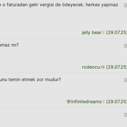
o faturadan gelir vergisi de ödeyecek. herkes yapmaz
jelly bear
(
29.07.25
ramaz mı?
rodeocu
(
29.07.25
Bunu temin etmek zor mudur?
🌸
infinitedreams
(
29.07.25