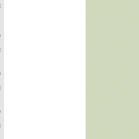
)
)
)