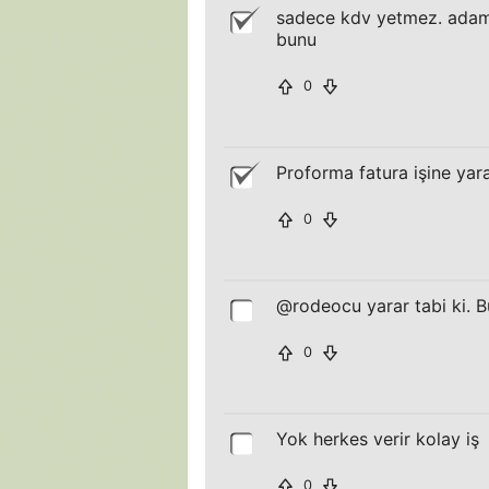
sadece kdv yetmez. adam 
bunu
0
Proforma fatura işine ya
0
@rodeocu yarar tabi ki. 
0
Yok herkes verir kolay iş
0