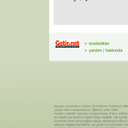
istatistikler
yardım / hakkında
buraya yazılanların hakları Sir Anthony Hopkins'e aitti
yazan eden compumaster, ilgilenen eden fader
modere edenler basond, compumaster, fraise, kibritsu
bu sitede yazılanların hiçbiri doğru değildir. site içe
üzerinde kimin hangi bilgiye ulaşıp ulaşamayacağına kar
sitesine bağlanmayabilirler. bu güçleri ve imkanları me