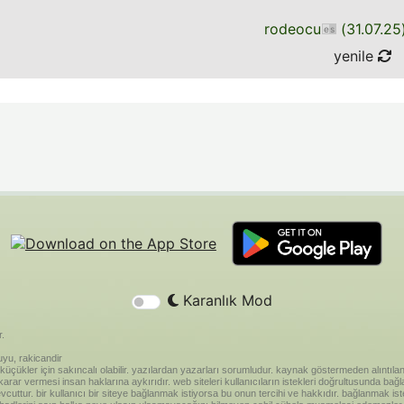
rodeocu
(
31.07.25
yenile
Karanlık Mod
r.
yu, rakicandir
riği küçükler için sakıncalı olabilir. yazılardan yazarları sorumludur. kaynak göstermeden alınt
ar vermesi insan haklarına aykırıdır. web siteleri kullanıcıların istekleri doğrultusunda bağland
vcuttur. bir kullanıcı bir siteye bağlanmak istiyorsa bu onun tercihi ve hakkıdır. bağlanmak is