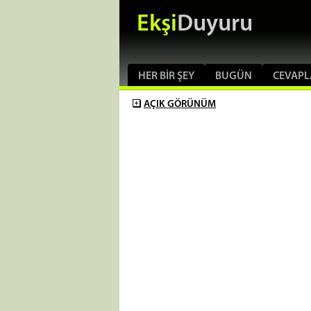
Ekşi
Duyuru
HER BIR ŞEY
BUGÜN
CEVAPL
AÇIK
GÖRÜNÜM