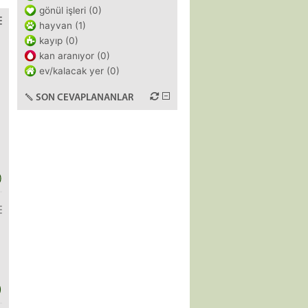
gönül işleri (0)
hayvan (1)
kayıp (0)
kan aranıyor (0)
ev/kalacak yer (0)
SON CEVAPLANANLAR
)
)