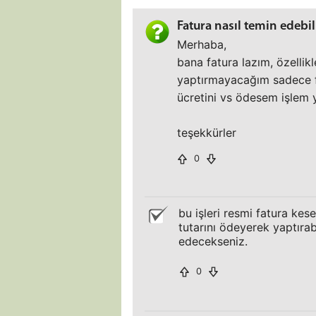
Fatura nasıl temin edebi
Merhaba,
bana fatura lazım, özellik
yaptırmayacağım sadece fa
ücretini vs ödesem işlem y
teşekkürler
0
bu işleri resmi fatura kes
tutarını ödeyerek yaptırabi
edecekseniz.
0