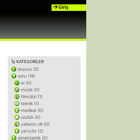
Giriş
KATEGORILER
duyuru (2)
soru (18)
ai (0)
müzik (0)
film/dizi (1)
teknik (1)
medikal (0)
sözlük (0)
yabancı dil (0)
yer/yön (2)
alınık/satılık (0)