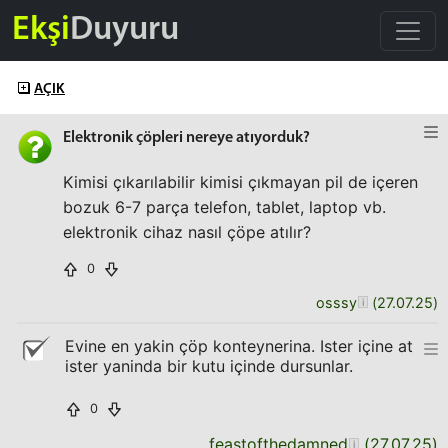
Ekşi
Duyuru
AÇIK
Elektronik çöpleri nereye atıyorduk?
Kimisi çıkarılabilir kimisi çıkmayan pil de içeren
bozuk 6-7 parça telefon, tablet, laptop vb.
elektronik cihaz nasıl çöpe atılır?
0
osssy
(
27.07.25
)
Evine en yakin çöp konteynerina. Ister içine at
ister yaninda bir kutu içinde dursunlar.
0
feastofthedamned
(
27.07.25
)