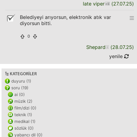
late viper
(
27.07.25
)
Belediyeyi arıyorsun, elektronik atık var
diyorsun bitti.
0
Shepard
(
28.07.25
)
yenile
KATEGORILER
duyuru (1)
soru (19)
ai (0)
müzik (2)
film/dizi (0)
teknik (1)
medikal (1)
sözlük (0)
yabancı dil (0)