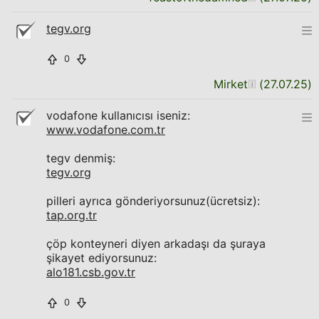
tegv.org
0
Mirket
(
27.07.25
)
vodafone kullanıcısı iseniz:
www.vodafone.com.tr
tegv denmiş:
tegv.org
pilleri ayrıca gönderiyorsunuz(ücretsiz):
tap.org.tr
çöp konteyneri diyen arkadaşı da şuraya
şikayet ediyorsunuz:
alo181.csb.gov.tr
0