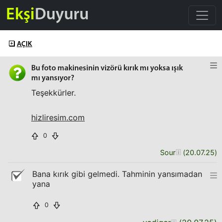
Ekşi
Duyuru
AÇIK
Bu foto makinesinin vizörü kırık mı yoksa ışık
mı yansıyor?
Teşekkürler.
hizliresim.com
0
Sour
(
20.07.25
)
Bana kırık gibi gelmedi. Tahminin yansımadan
yana
0