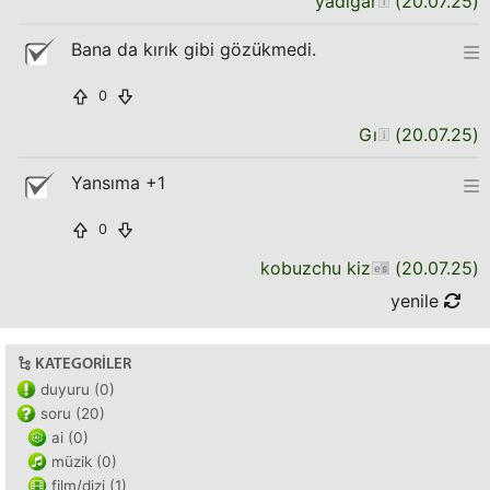
yadigar
(
20.07.25
)
Bana da kırık gibi gözükmedi.
0
Gı
(
20.07.25
)
Yansıma +1
0
kobuzchu kiz
(
20.07.25
)
yenile
KATEGORILER
duyuru (0)
soru (20)
ai (0)
müzik (0)
film/dizi (1)