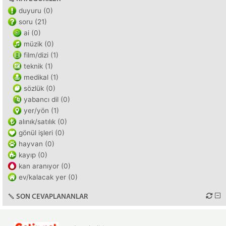
duyuru (0)
soru (21)
ai (0)
müzik (0)
film/dizi (1)
teknik (1)
medikal (1)
sözlük (0)
yabancı dil (0)
yer/yön (1)
alınık/satılık (0)
gönül işleri (0)
hayvan (0)
kayıp (0)
kan aranıyor (0)
ev/kalacak yer (0)
SON CEVAPLANANLAR