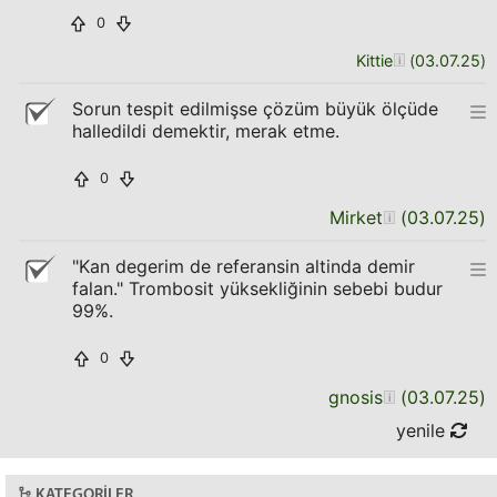
0
Kittie
(
03.07.25
)
Sorun tespit edilmişse çözüm büyük ölçüde
halledildi demektir, merak etme.
0
Mirket
(
03.07.25
)
"Kan degerim de referansin altinda demir
falan." Trombosit yüksekliğinin sebebi budur
99%.
0
gnosis
(
03.07.25
)
yenile
KATEGORILER