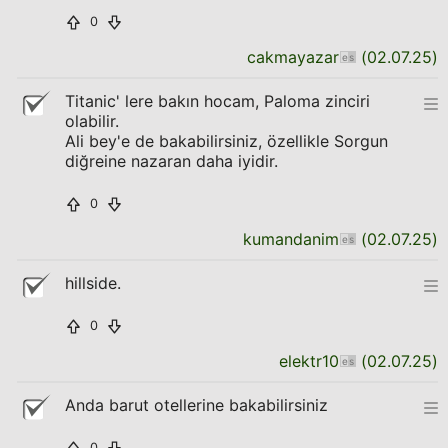
0
cakmayazar
(
02.07.25
)
Titanic' lere bakın hocam, Paloma zinciri
olabilir.
Ali bey'e de bakabilirsiniz, özellikle Sorgun
diğreine nazaran daha iyidir.
0
kumandanim
(
02.07.25
)
hillside.
0
elektr10
(
02.07.25
)
Anda barut otellerine bakabilirsiniz
0