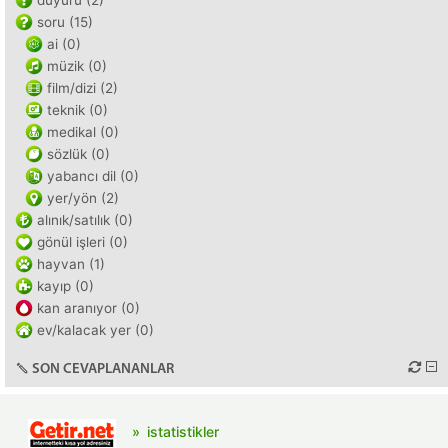
duyuru (2)
soru (15)
ai (0)
müzik (0)
film/dizi (2)
teknik (0)
medikal (0)
sözlük (0)
yabancı dil (0)
yer/yön (2)
alınık/satılık (0)
gönül işleri (0)
hayvan (1)
kayıp (0)
kan aranıyor (0)
ev/kalacak yer (0)
SON CEVAPLANANLAR
istatistikler