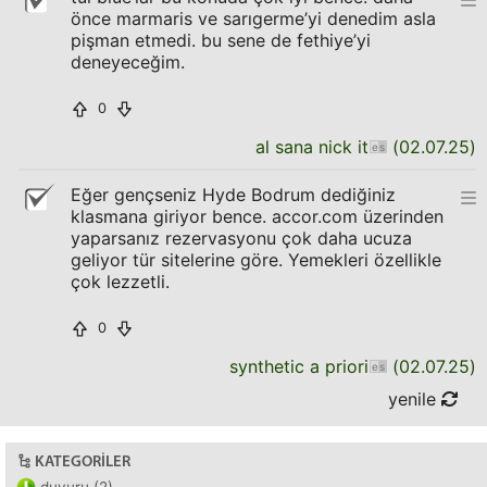
önce marmaris ve sarıgerme’yi denedim asla
pişman etmedi. bu sene de fethiye’yi
deneyeceğim.
0
al sana nick it
(
02.07.25
)
Eğer gençseniz Hyde Bodrum dediğiniz
klasmana giriyor bence. accor.com üzerinden
yaparsanız rezervasyonu çok daha ucuza
geliyor tür sitelerine göre. Yemekleri özellikle
çok lezzetli.
0
synthetic a priori
(
02.07.25
)
yenile
KATEGORILER