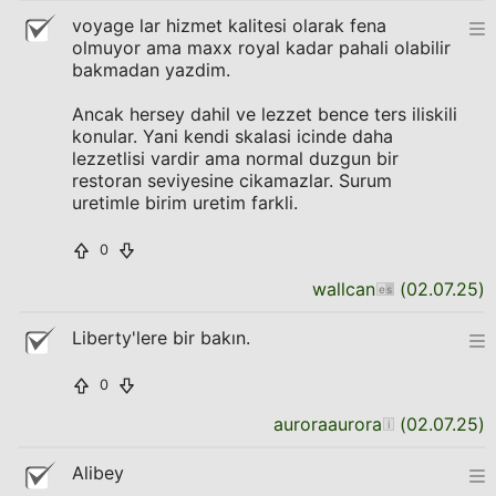
voyage lar hizmet kalitesi olarak fena
olmuyor ama maxx royal kadar pahali olabilir
bakmadan yazdim.
Ancak hersey dahil ve lezzet bence ters iliskili
konular. Yani kendi skalasi icinde daha
lezzetlisi vardir ama normal duzgun bir
restoran seviyesine cikamazlar. Surum
uretimle birim uretim farkli.
0
wallcan
(
02.07.25
)
Liberty'lere bir bakın.
0
auroraaurora
(
02.07.25
)
Alibey