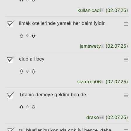
kullanicadi
(
02.07.25
)
limak otellerinde yemek her daim iyidir.
0
jamswety
(
02.07.25
)
club ali bey
0
sizofren06
(
02.07.25
)
Titanic demeye geldim ben de.
0
drako
(
02.07.25
)
tui blue’lar bu konuda çok iyi bence. daha