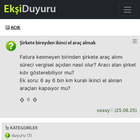
Ekşi
Duyuru
AÇIK
Şirkete bireyden ikinci el araç almak
Fatura kesmeyen birinden şirkete araç alımı
süreci vergisel açıdan nasıl olur? Aracı alan şirket
kdv gösterebiliyor mu?
Ek soru: 6 ay 6 bin km kuralı ikinci el alınan
araçları kapsıyor mu?
0
osssy
(
25.06.25
)
KATEGORILER
duyuru (1)