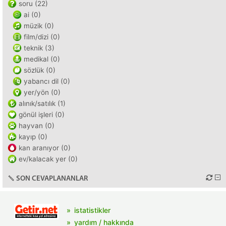
soru (22)
ai (0)
müzik (0)
film/dizi (0)
teknik (3)
medikal (0)
sözlük (0)
yabancı dil (0)
yer/yön (0)
alınık/satılık (1)
gönül işleri (0)
hayvan (0)
kayıp (0)
kan aranıyor (0)
ev/kalacak yer (0)
SON CEVAPLANANLAR
istatistikler
yardım / hakkında