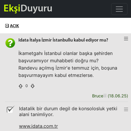
Ekşi
Duyuru
AÇIK
Idata İtalya İzmir İstanbullu kabul ediyor mu?
İkametgahı İstanbul olanlar başka şehirden
başvuramıyor muhabbeti doğru mu?
Randevu açılmış İzmir'e temmuz için, boşuna
başvurmayayım kabul etmezlerse.
0
Bruce
(
18.06.25
)
Idatalik bir durum degil de konsolosluk yetki
alani tanimliyor.
www.idata.com.tr