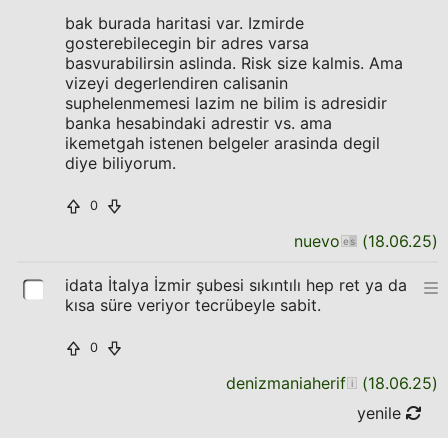
bak burada haritasi var. Izmirde
gosterebilecegin bir adres varsa
basvurabilirsin aslinda. Risk size kalmis. Ama
vizeyi degerlendiren calisanin
suphelenmemesi lazim ne bilim is adresidir
banka hesabindaki adrestir vs. ama
ikemetgah istenen belgeler arasinda degil
diye biliyorum.
0
nuevo
(
18.06.25
)
idata İtalya İzmir şubesi sıkıntılı hep ret ya da
kısa süre veriyor tecrübeyle sabit.
0
denizmaniaherif
(
18.06.25
)
yenile