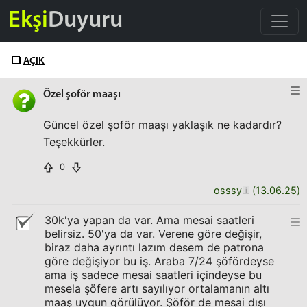
Ekşi
Duyuru
AÇIK
Özel şoför maaşı
Güncel özel şoför maaşı yaklaşık ne kadardır?
Teşekkürler.
0
osssy
(
13.06.25
)
30k'ya yapan da var. Ama mesai saatleri
belirsiz. 50'ya da var. Verene göre değişir,
biraz daha ayrıntı lazım desem de patrona
göre değişiyor bu iş. Araba 7/24 şöfördeyse
ama iş sadece mesai saatleri içindeyse bu
mesela şöfere artı sayılıyor ortalamanın altı
maaş uygun görülüyor. Şöför de mesai dışı