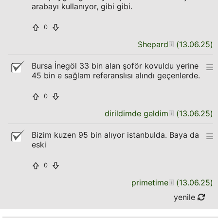
arabayı kullanıyor, gibi gibi.
0
Shepard
(
13.06.25
)
Bursa İnegöl 33 bin alan şoför kovuldu yerine
45 bin e sağlam referanslısı alındı geçenlerde.
0
dirildimde geldim
(
13.06.25
)
Bizim kuzen 95 bin alıyor istanbulda. Baya da
eski
0
primetime
(
13.06.25
)
yenile