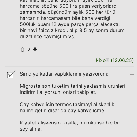
harcama sözüne 500 lira puan veriyorlardı
zamanında. düşündüm aylık 500 her türlü
harcanır. harcamasam bile bana verdiği
500lük puanı 12 ayda parça parça alacaktı.
bir nevi faizsiz kredi. alıp 3 5 ay sonra durum
düzelince caymıştım vs.
0
kixo
(
12.06.25
)
Simdiye kadar yaptiklarimi yaziyorum:
Migrosta son tuketim tarihi yaklasmis urunleri
indirimli aliyorsun, onlari takip et.
Cay kahve icin termos.tasimayi.aliskanlik
haline getir, disarida cay kahve icme.
Kiyafet alisverisini kisitla, mumkunse hic bir
sey alma.