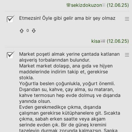
🌸
sekizdokuzon
(
12.06.25
)
Etmezsin! Öyle gibi gelir ama bir şey olmaz
0
kisa
(
12.06.25
)
Market poşeti almak yerine çantada katlanan
alışveriş torbalarından bulundur.
Market market dolaşıp, ana gıda ve hijyen
maddelerinde indirim takip et, gerekirse
stokla.
Yoğurtla beslen çoğunlukla, yoğurt önemli.
Dışarıdan su, kahve, çay alma, su mataran,
kahve termosun hep evde dolmuş ve dışarıda
yanında olsun.
Evden gerekmedikçe çıkma, dışarıda
çalışman gerekirse kütüphanelere git. Sıcakta
çıkma, sabah erken saatte veya akşam
serinde evden çık. Bir de güneş kremini
tazeleyip durmak zorunda kalmazsın. Şapka