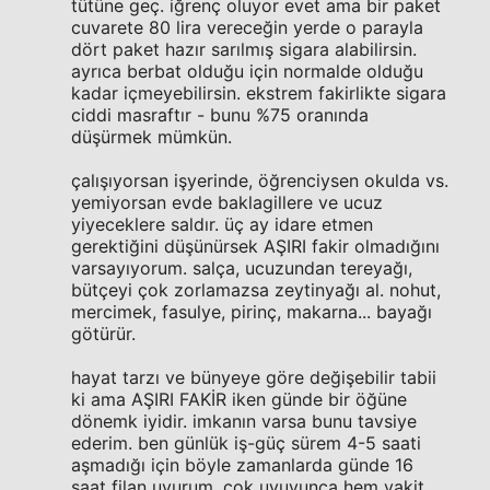
tütüne geç. iğrenç oluyor evet ama bir paket
cuvarete 80 lira vereceğin yerde o parayla
dört paket hazır sarılmış sigara alabilirsin.
ayrıca berbat olduğu için normalde olduğu
kadar içmeyebilirsin. ekstrem fakirlikte sigara
ciddi masraftır - bunu %75 oranında
düşürmek mümkün.
çalışıyorsan işyerinde, öğrenciysen okulda vs.
yemiyorsan evde baklagillere ve ucuz
yiyeceklere saldır. üç ay idare etmen
gerektiğini düşünürsek AŞIRI fakir olmadığını
varsayıyorum. salça, ucuzundan tereyağı,
bütçeyi çok zorlamazsa zeytinyağı al. nohut,
mercimek, fasulye, pirinç, makarna... bayağı
götürür.
hayat tarzı ve bünyeye göre değişebilir tabii
ki ama AŞIRI FAKİR iken günde bir öğüne
dönemk iyidir. imkanın varsa bunu tavsiye
ederim. ben günlük iş-güç sürem 4-5 saati
aşmadığı için böyle zamanlarda günde 16
saat filan uyurum. çok uyuyunca hem vakit