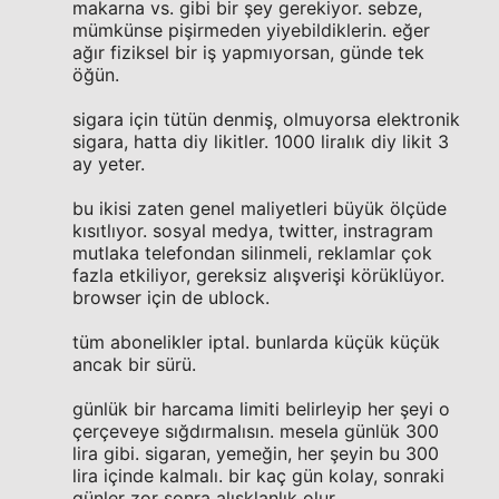
makarna vs. gibi bir şey gerekiyor. sebze,
mümkünse pişirmeden yiyebildiklerin. eğer
ağır fiziksel bir iş yapmıyorsan, günde tek
öğün.
sigara için tütün denmiş, olmuyorsa elektronik
sigara, hatta diy likitler. 1000 liralık diy likit 3
ay yeter.
bu ikisi zaten genel maliyetleri büyük ölçüde
kısıtlıyor. sosyal medya, twitter, instragram
mutlaka telefondan silinmeli, reklamlar çok
fazla etkiliyor, gereksiz alışverişi körüklüyor.
browser için de ublock.
tüm abonelikler iptal. bunlarda küçük küçük
ancak bir sürü.
günlük bir harcama limiti belirleyip her şeyi o
çerçeveye sığdırmalısın. mesela günlük 300
lira gibi. sigaran, yemeğin, her şeyin bu 300
lira içinde kalmalı. bir kaç gün kolay, sonraki
günler zor sonra alışklanlık olur.