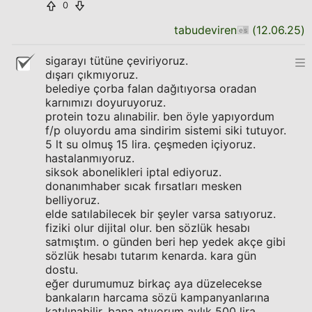
0
tabudeviren
(
12.06.25
)
sigarayı tütüne çeviriyoruz.
dışarı çıkmıyoruz.
belediye çorba falan dağıtıyorsa oradan
karnımızı doyuruyoruz.
protein tozu alınabilir. ben öyle yapıyordum
f/p oluyordu ama sindirim sistemi siki tutuyor.
5 lt su olmuş 15 lira. çeşmeden içiyoruz.
hastalanmıyoruz.
siksok abonelikleri iptal ediyoruz.
donanımhaber sıcak fırsatları mesken
belliyoruz.
elde satılabilecek bir şeyler varsa satıyoruz.
fiziki olur dijital olur. ben sözlük hesabı
satmıştım. o günden beri hep yedek akçe gibi
sözlük hesabı tutarım kenarda. kara gün
dostu.
eğer durumumuz birkaç aya düzelecekse
bankaların harcama sözü kampanyanlarına
katılınabilir. bana atıyorum aylık 500 lira