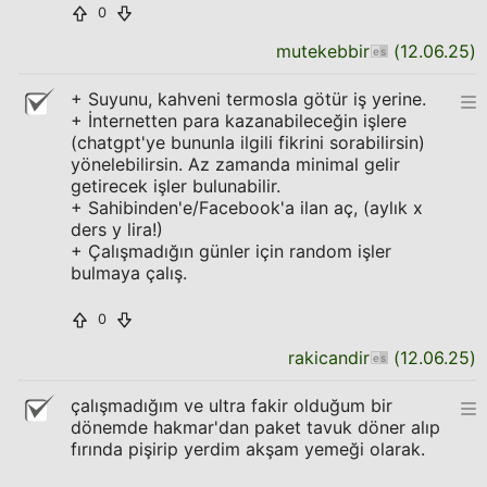
0
mutekebbir
(
12.06.25
)
+ Suyunu, kahveni termosla götür iş yerine.
+ İnternetten para kazanabileceğin işlere
(chatgpt'ye bununla ilgili fikrini sorabilirsin)
yönelebilirsin. Az zamanda minimal gelir
getirecek işler bulunabilir.
+ Sahibinden'e/Facebook'a ilan aç, (aylık x
ders y lira!)
+ Çalışmadığın günler için random işler
bulmaya çalış.
0
rakicandir
(
12.06.25
)
çalışmadığım ve ultra fakir olduğum bir
dönemde hakmar'dan paket tavuk döner alıp
fırında pişirip yerdim akşam yemeği olarak.