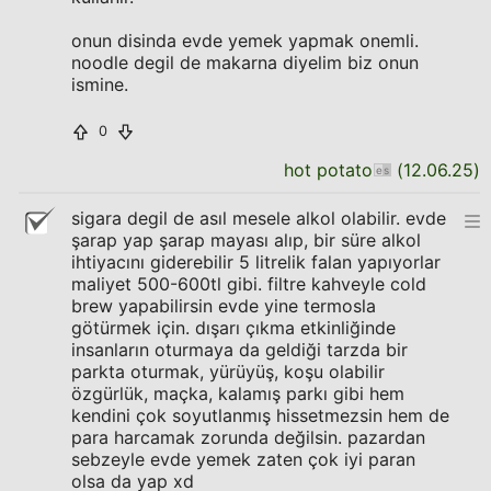
onun disinda evde yemek yapmak onemli.
noodle degil de makarna diyelim biz onun
ismine.
0
hot potato
(
12.06.25
)
sigara degil de asıl mesele alkol olabilir. evde
şarap yap şarap mayası alıp, bir süre alkol
ihtiyacını giderebilir 5 litrelik falan yapıyorlar
maliyet 500-600tl gibi. filtre kahveyle cold
brew yapabilirsin evde yine termosla
götürmek için. dışarı çıkma etkinliğinde
insanların oturmaya da geldiği tarzda bir
parkta oturmak, yürüyüş, koşu olabilir
özgürlük, maçka, kalamış parkı gibi hem
kendini çok soyutlanmış hissetmezsin hem de
para harcamak zorunda değilsin. pazardan
sebzeyle evde yemek zaten çok iyi paran
olsa da yap xd