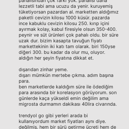
pahalısından çok farkı yok. pahalısı daha
lezzetli tabi ama ucuzu da yenir. kuruyemiş
tüketiyorsan pazardan al. marketten aldığımız
paketli cevizin kilosu 1000 küsür. pazarda
ince kabuklu cevizin kilosu 250. kırıp içini
ayırmak kolay, kabul firesiyle olsun 350-400.
peynir ve süt ürünleri çok pahalı oldu. bir süre
uzak dur. bizim kasapta tavuğun fiyatı
markettekinin iki katı tam olarak. biri 150yse
diğeri 300. bu kadar da olur mu, oluyor.
aldığın her şeyin fiyatına dikkat et.
dışarıdan zinhar yeme.
dışarı mümkün mertebe çıkma. adım başına
para.
ben marketlerde kaldığım süre ile ödediğim
para arasında bir korelasyon görüyorum. son
günlerde kaça yükseldi emin değilim ama
migrosta durmamın dakikası 40lira civarında.
trendyol go gibi yerleri arada bi
kullanıyordum market fiyatları aynı diye.
değilmiş. hem bir sürü getirme ücreti hem de