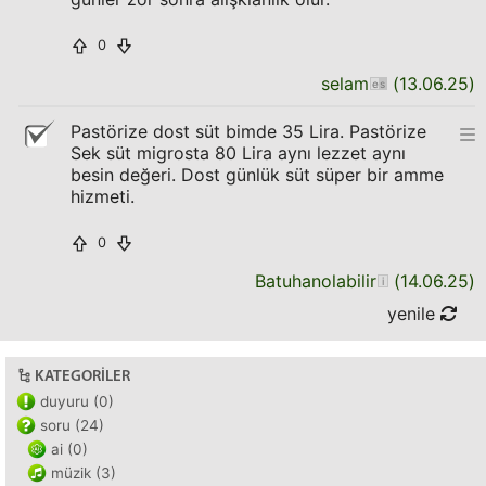
0
selam
(
13.06.25
)
Pastörize dost süt bimde 35 Lira. Pastörize
Sek süt migrosta 80 Lira aynı lezzet aynı
besin değeri. Dost günlük süt süper bir amme
hizmeti.
0
Batuhanolabilir
(
14.06.25
)
yenile
KATEGORILER
duyuru (0)
soru (24)
ai (0)
müzik (3)