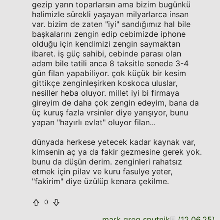
gezip yarın toparlarsın ama bizim bugünkü
halimizle sürekli yaşayan milyarlarca insan
var. bizim de zaten "iyi" sandığımız hal bile
başkalarını zengin edip cebimizde iphone
olduğu için kendimizi zengin saymaktan
ibaret. iş güç sahibi, cebinde parası olan
adam bile tatili anca 8 taksitle senede 3-4
gün filan yapabiliyor. çok küçük bir kesim
gittikçe zenginleşirken koskoca uluslar,
nesiller heba oluyor. millet iyi bi firmaya
gireyim de daha çok zengin edeyim, bana da
üç kuruş fazla vrsinler diye yarışıyor, bunu
yapan "hayırlı evlat" oluyor filan...
dünyada herkese yetecek kadar kaynak var,
kimsenin aç ya da fakir gezmesine gerek yok.
bunu da düşün derim. zenginleri rahatsız
etmek için pilav ve kuru fasulye yeter,
"fakirim" diye üzülüp kenara çekilme.
0
mark greg sputnik
(
12.06.25
)