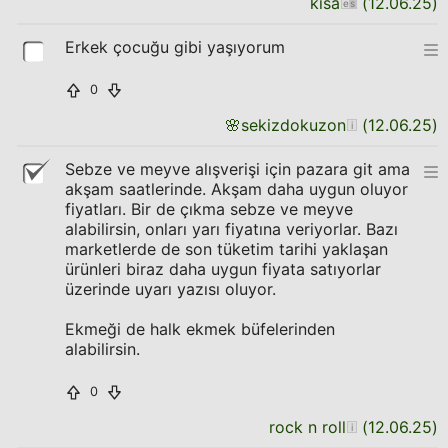
kisa
(
12.06.25
)
Erkek çocuğu gibi yaşıyorum
0
🌸
sekizdokuzon
(
12.06.25
)
Sebze ve meyve alışverişi için pazara git ama
akşam saatlerinde. Akşam daha uygun oluyor
fiyatları. Bir de çıkma sebze ve meyve
alabilirsin, onları yarı fiyatına veriyorlar. Bazı
marketlerde de son tüketim tarihi yaklaşan
ürünleri biraz daha uygun fiyata satıyorlar
üzerinde uyarı yazısı oluyor.
Ekmeği de halk ekmek büfelerinden
alabilirsin.
0
rock n roll
(
12.06.25
)