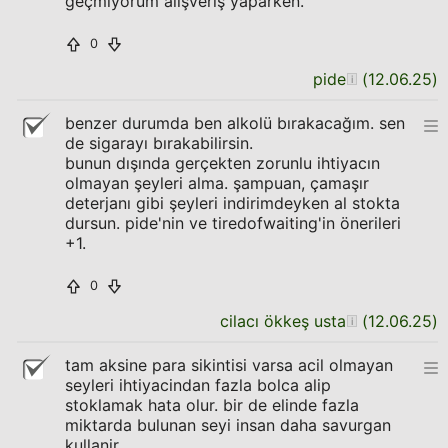
geçmiyorum alışveriş yaparken.
0
pide
(
12.06.25
)
benzer durumda ben alkolü bırakacağım. sen
de sigarayı bırakabilirsin.
bunun dışında gerçekten zorunlu ihtiyacın
olmayan şeyleri alma. şampuan, çamaşır
deterjanı gibi şeyleri indirimdeyken al stokta
dursun. pide'nin ve tiredofwaiting'in önerileri
+1.
0
cilacı ökkeş usta
(
12.06.25
)
tam aksine para sikintisi varsa acil olmayan
seyleri ihtiyacindan fazla bolca alip
stoklamak hata olur. bir de elinde fazla
miktarda bulunan seyi insan daha savurgan
kullanir.