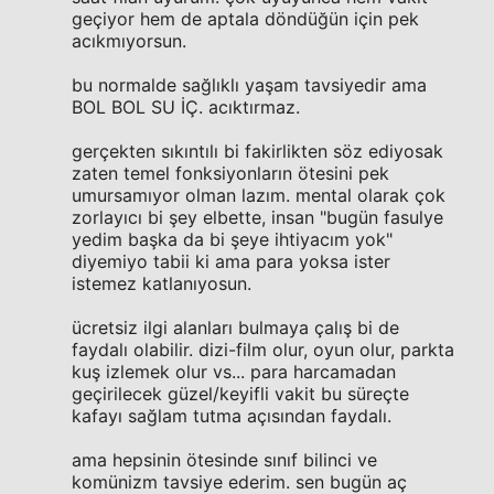
geçiyor hem de aptala döndüğün için pek
acıkmıyorsun.
bu normalde sağlıklı yaşam tavsiyedir ama
BOL BOL SU İÇ. acıktırmaz.
gerçekten sıkıntılı bi fakirlikten söz ediyosak
zaten temel fonksiyonların ötesini pek
umursamıyor olman lazım. mental olarak çok
zorlayıcı bi şey elbette, insan "bugün fasulye
yedim başka da bi şeye ihtiyacım yok"
diyemiyo tabii ki ama para yoksa ister
istemez katlanıyosun.
ücretsiz ilgi alanları bulmaya çalış bi de
faydalı olabilir. dizi-film olur, oyun olur, parkta
kuş izlemek olur vs... para harcamadan
geçirilecek güzel/keyifli vakit bu süreçte
kafayı sağlam tutma açısından faydalı.
ama hepsinin ötesinde sınıf bilinci ve
komünizm tavsiye ederim. sen bugün aç