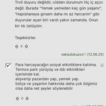
Troll duyuru değildir, cidden durumum hiç iç açıcı
değil. Burada "Yemek yemeden kaç gün yaşanır",
"Hapishaneye girsem daha mı az harcarim" gibi
duyurular açan biri vardı yakın zamanda. Onun
bir tık üstüyüm.
Teşekkürler.
0
sekizdokuzon
(
12.06.25
)
Para harcayacağın sosyal etkinliklere katılma.
Termos park yürüyüş ve ibb etkinlikleri
içerisinde kal.
alışverişi pazardan yap, yemek yap.
bütçe ve yaşantın hakkında daha çok bilgimiz
olsa daha net şeyler söylenebilir
0