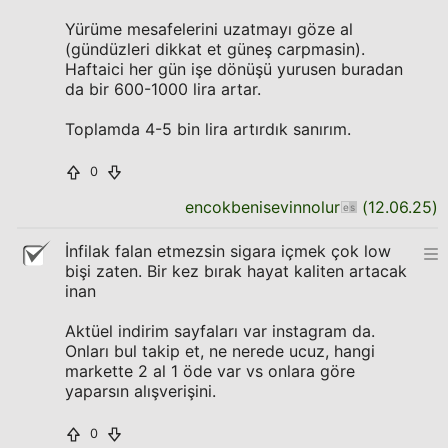
Yürüme mesafelerini uzatmayı göze al
(gündüzleri dikkat et güneş carpmasin).
Haftaici her gün işe dönüşü yurusen buradan
da bir 600-1000 lira artar.
Toplamda 4-5 bin lira artırdık sanırım.
0
encokbenisevinnolur
(
12.06.25
)
İnfilak falan etmezsin sigara içmek çok low
bişi zaten. Bir kez bırak hayat kaliten artacak
inan
Aktüel indirim sayfaları var instagram da.
Onları bul takip et, ne nerede ucuz, hangi
markette 2 al 1 öde var vs onlara göre
yaparsın alışverişini.
0