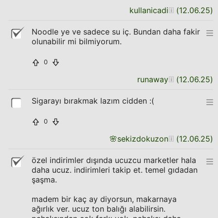
kullanicadi
(
12.06.25
)
Noodle ye ve sadece su iç. Bundan daha fakir
olunabilir mi bilmiyorum.
0
runaway
(
12.06.25
)
Sigarayı bırakmak lazım cidden :(
0
🌸
sekizdokuzon
(
12.06.25
)
özel indirimler dışında ucuzcu marketler hala
daha ucuz. indirimleri takip et. temel gıdadan
şaşma.
madem bir kaç ay diyorsun, makarnaya
ağırlık ver. ucuz ton balığı alabilirsin.