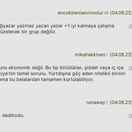
encokbenisevinnolur
(
04.06.25
z. @yazar yazmaz yazan yazar +1 iyi kalmaya çalışma
düzelecek bir grup değiliz.
mikahakkinen
(
04.06.25
nu ekonomik değil. Bu tip kötülükler, şiddet veya iç içe
ye'nin temel sorunu. Yurtdışına göç eden nitelikli birinin
ama bu belalardan tamamen kurtulabiliyor.
runaway
(
04.06.25
z dedikodu.