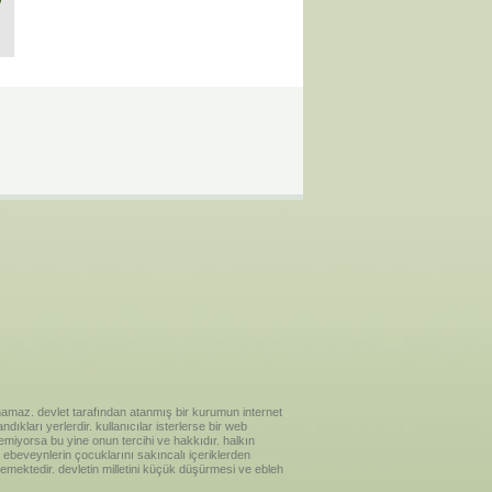
ılanamaz. devlet tarafından atanmış bir kurumun internet
ıkları yerlerdir. kullanıcılar isterlerse bir web
temiyorsa bu yine onun tercihi ve hakkıdır. halkın
ebeveynlerin çocuklarını sakıncalı içeriklerden
emektedir. devletin milletini küçük düşürmesi ve ebleh