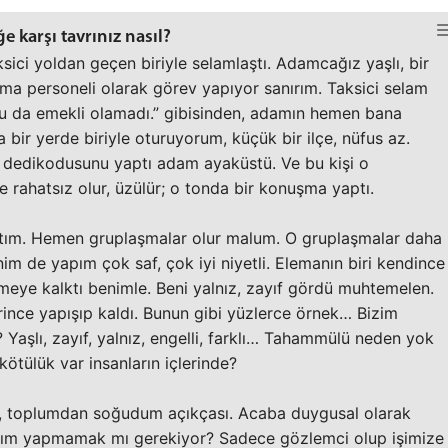
 karşı tavrınız nasıl?
ksici yoldan geçen biriyle selamlaştı. Adamcağız yaşlı, bir
ma personeli olarak görev yapıyor sanırım. Taksici selam
u da emekli olamadı.” gibisinden, adamın hemen bana
bir yerde biriyle oturuyorum, küçük bir ilçe, nüfus az.
 dedikodusunu yaptı adam ayaküstü. Ve bu kişi o
 rahatsız olur, üzülür; o tonda bir konuşma yaptı.
ştım. Hemen gruplaşmalar olur malum. O gruplaşmalar daha
im de yapım çok saf, çok iyi niyetli. Elemanın biri kendince
meye kalktı benimle. Beni yalnız, zayıf gördü muhtemelen.
ince yapışıp kaldı. Bunun gibi yüzlerce örnek… Bizim
aşlı, zayıf, yalnız, engelli, farklı… Tahammülü neden yok
ötülük var insanların içlerinde?
n, toplumdan soğudum açıkçası. Acaba duygusal olarak
tırım yapmamak mı gerekiyor? Sadece gözlemci olup işimize