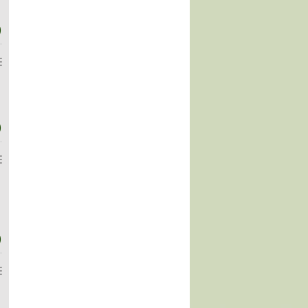
)
)
)