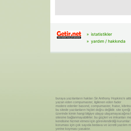
istatistikler
yardım / hakkında
buraya yazılanların hakları Sir Anthony Hopkins'e aitti
yazan eden compumaster, ilgilenen eden fader
modere edenler basond, compumaster, fraise, kibritsu
bu sitede yazılanların hiçbiri doğru değildir. site içe
üzerinde kimin hangi bilgiye ulaşıp ulaşamayacağına kar
sitesine bağlanmayabilirler. bu güçleri ve imkanları me
kendisine hizmet etmesi için görevlendirdiği kurumlar
koruması için çok sayıda bedava ve ücretli yazılım me
yerine koyması yasaktır.