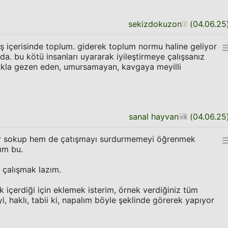
sekizdokuzon
(
04.06.25
ş içerisinde toplum. giderek toplum normu haline geliyor
a. bu kötü insanları uyararak iyileştirmeye çalışsanız
kla gezen eden, umursamayan, kavgaya meyilli
.
sanal hayvan
(
04.06.25
lar sokup hem de çatışmayı surdurmemeyi öğrenmek
ım bu.
 çalışmak lazım.
k içerdiği için eklemek isterim, örnek verdiğiniz tüm
yi, haklı, tabii ki, napalım böyle şeklinde görerek yapıyor