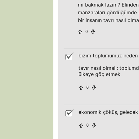
mi bakmak lazım? Elinden 
manzaraları gördüğümde g
bir insanın tavrı nasıl olma
0
bizim toplumumuz neden 
tavır nasıl olmalı: topl
ülkeye göç etmek.
0
ekonomik çöküş, gelecek 
0