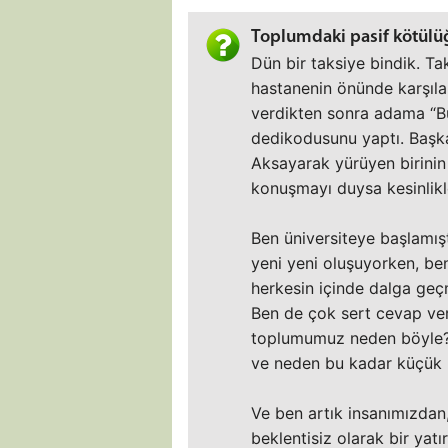
Toplumdaki pasif kötülüğe
Dün bir taksiye bindik. Ta
hastanenin önünde karşıla
verdikten sonra adama “B
dedikodusunu yaptı. Başka 
Aksayarak yürüyen birinin
konuşmayı duysa kesinlikle
Ben üniversiteye başlamı
yeni yeni oluşuyorken, ben
herkesin içinde dalga geç
Ben de çok sert cevap ver
toplumumuz neden böyle? Y
ve neden bu kadar küçük k
Ve ben artık insanımızda
beklentisiz olarak bir ya