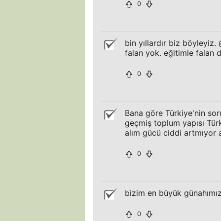
0
bin yıllardır biz böyleyi
falan yok. eğitimle falan 
0
Bana göre Türkiye'nin soru
geçmiş toplum yapısı Türki
alım gücü ciddi artmıyor 
0
bizim en büyük günahımı
0