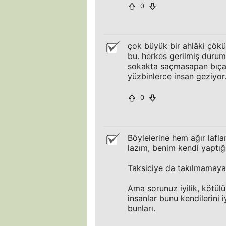
0
çok büyük bir ahlâki çökü
bu. herkes gerilmiş durumd
sokakta saçmasapan bıça
yüzbinlerce insan geziyor
0
Böylelerine hem ağır laf
lazım, benim kendi yaptığ
Taksiciye da takılmamaya
Ama sorunuz iyilik, kötülü
insanlar bunu kendilerini i
bunları.