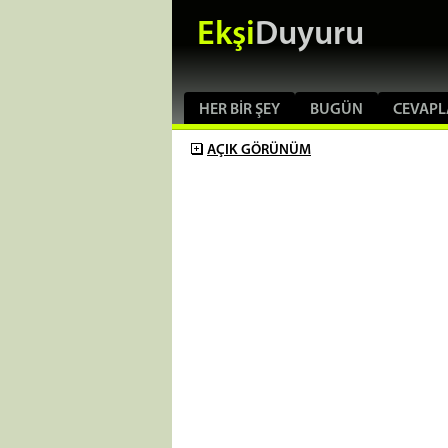
Ekşi
Duyuru
HER BIR ŞEY
BUGÜN
CEVAPL
AÇIK
GÖRÜNÜM