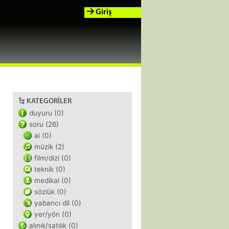
Giriş
KATEGORILER
duyuru (0)
soru (26)
ai (0)
müzik (2)
film/dizi (0)
teknik (0)
medikal (0)
sözlük (0)
yabancı dil (0)
yer/yön (0)
alınık/satılık (0)