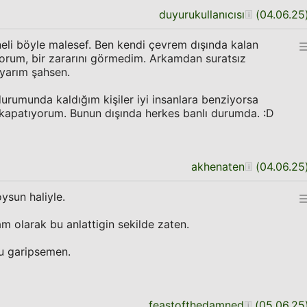
duyurukullanıcısı
(
04.06.25
neli böyle malesef. Ben kendi çevrem dışında kalan
yorum, bir zararını görmedim. Arkamdan suratsız
yarım şahsen.
urumunda kaldığım kişiler iyi insanlara benziyorsa
apatıyorum. Bunun dışında herkes banlı durumda. :D
akhenaten
(
04.06.25
oysun haliyle.
m olarak bu anlattigin sekilde zaten.
u garipsemen.
feastofthedamned
(
05.06.25