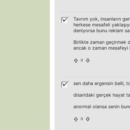
Tavrım yok, insanların ge
herkese mesafeli yaklaşı
deniyorsa bunu reklam sa
Birlikte zaman geçirmek d
ancak o zaman mesafeyi k
0
sen daha ergensin belli, t
disaridaki gerçek hayat ta
anormal olansa senin bun
0