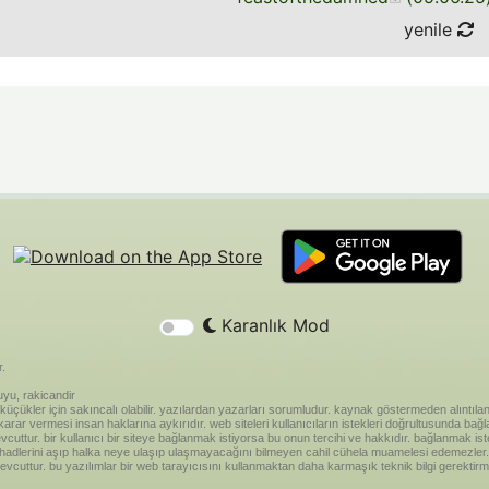
yenile
Karanlık Mod
r.
yu, rakicandir
riği küçükler için sakıncalı olabilir. yazılardan yazarları sorumludur. kaynak göstermeden alınt
ar vermesi insan haklarına aykırıdır. web siteleri kullanıcıların istekleri doğrultusunda bağland
vcuttur. bir kullanıcı bir siteye bağlanmak istiyorsa bu onun tercihi ve hakkıdır. bağlanmak is
 hadlerini aşıp halka neye ulaşıp ulaşmayacağını bilmeyen cahil cühela muamelesi edemezler. 
vcuttur. bu yazılımlar bir web tarayıcısını kullanmaktan daha karmaşık teknik bilgi gerektirm