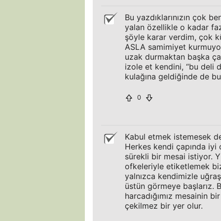
Bu yazdıklarınızın çok b
yalan özellikle o kadar fa
şöyle karar verdim, çok k
ASLA samimiyet kurmuyor
uzak durmaktan başka çar
izole et kendini, “bu deli
kulağına geldiğinde de b
0
Kabul etmek istemesek de
Herkes kendi çapında iyi 
sürekli bir mesai istiyor. Y
ofkeleriyle etiketlemek bi
yalnızca kendimizle uğraş
üstün görmeye başlarız. B
harcadığımız mesainin bir
çekilmez bir yer olur.