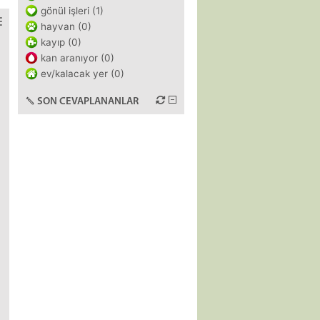
gönül işleri (1)
hayvan (0)
kayıp (0)
kan aranıyor (0)
ev/kalacak yer (0)
SON CEVAPLANANLAR