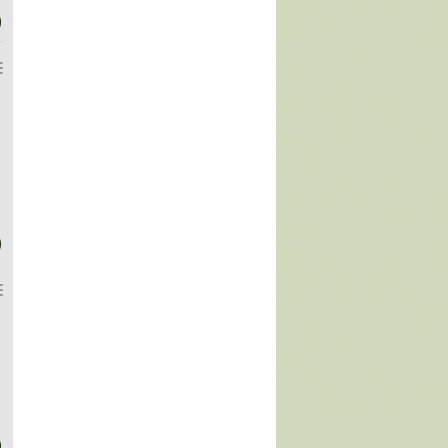
)
)
)