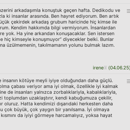
enzerini arkadaşımla konuştuk geçen hafta. Dedikodu ve
zla ki insanlar arasında. Ben hayret ediyorum. Ben artık
üçük çekirdek arkadaş grubum haricinde hiç kimse ile
um. Kendim hakkımda bilgi vermiyorum. İnsanlardan
e yok. Ha yine arkandan konuşacaklar. Sen istersen
 de hiç kimseyle konuşmuyor” diyecekler belki. Bunlar
una üzülmemenin, takılmamanın yolunu bulmak lazım.
irene
(
04.06.25
 insanın kötüye meyli iyiye olduğundan daha güçlü.
olma çabası veriyor ama iyi olmak, özellikle iyi kalmak
ine de insanları yalnızca zorbalıklariyla, kabalıklariyla,
zi toplumdan uzaklaştırır, kendi kabuğumuza çekilir,
ır oluruz. Hatta kendimizi dışarıdaki herkesten daha
u çok büyük, çok yaygın bir yanılsama. İyi olmaya
 kısmını da iyiyi görmeye harcamalıyız, yoksa hayat