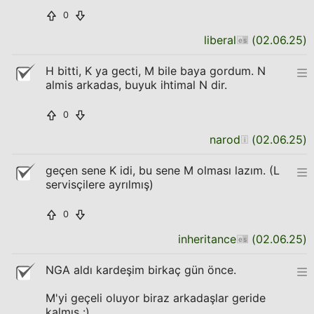
0
liberal
(
02.06.25
)
H bitti, K ya gecti, M bile baya gordum. N
almis arkadas, buyuk ihtimal N dir.
0
narod
(
02.06.25
)
geçen sene K idi, bu sene M olması lazım. (L
servisçilere ayrılmış)
0
inheritance
(
02.06.25
)
NGA aldı kardeşim birkaç gün önce.
M'yi geçeli oluyor biraz arkadaşlar geride
kalmış :)