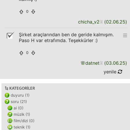
0
chicha_v2
(
02.06.25
)
Şirket araçlarından ben de geride kalmışım.
Paso H var etrafımda. Teşekkürler :)
0
🌸
datnet
(
03.06.25
)
yenile
KATEGORILER
duyuru (1)
soru (21)
ai (0)
müzik (1)
film/dizi (0)
teknik (1)