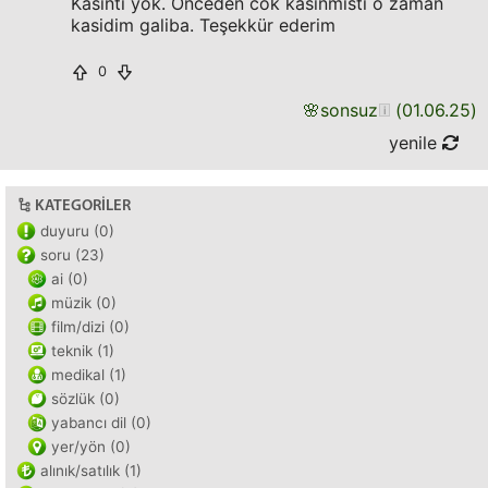
Kasinti yok. Önceden cok kasinmisti o zaman
kasidim galiba. Teşekkür ederim
0
🌸
sonsuz
(
01.06.25
)
yenile
KATEGORILER
duyuru (0)
soru (23)
ai (0)
müzik (0)
film/dizi (0)
teknik (1)
medikal (1)
sözlük (0)
yabancı dil (0)
yer/yön (0)
alınık/satılık (1)