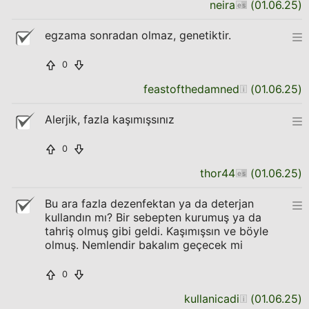
neira
(
01.06.25
)
egzama sonradan olmaz, genetiktir.
0
feastofthedamned
(
01.06.25
)
Alerjik, fazla kaşımışsınız
0
thor44
(
01.06.25
)
Bu ara fazla dezenfektan ya da deterjan
kullandın mı? Bir sebepten kurumuş ya da
tahriş olmuş gibi geldi. Kaşımışsın ve böyle
olmuş. Nemlendir bakalım geçecek mi
0
kullanicadi
(
01.06.25
)