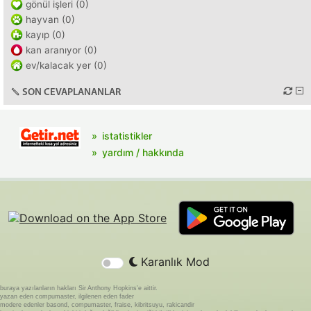
gönül işleri (0)
hayvan (0)
kayıp (0)
kan aranıyor (0)
ev/kalacak yer (0)
SON CEVAPLANANLAR
istatistikler
yardım / hakkında
Karanlık Mod
buraya yazılanların hakları Sir Anthony Hopkins'e aittir.
yazan eden compumaster, ilgilenen eden fader
modere edenler basond, compumaster, fraise, kibritsuyu, rakicandir