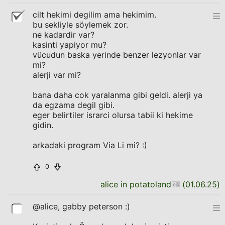
cilt hekimi degilim ama hekimim.
bu sekliyle söylemek zor.
ne kadardir var?
kasinti yapiyor mu?
vücudun baska yerinde benzer lezyonlar var
mi?
alerji var mi?
bana daha cok yaralanma gibi geldi. alerji ya
da egzama degil gibi.
eger belirtiler israrci olursa tabii ki hekime
gidin.
arkadaki program Via Li mi? :)
0
alice in potatoland
(
01.06.25
)
@alice, gabby peterson :)