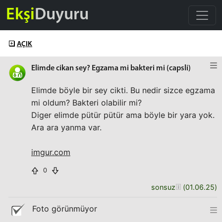
Ekşi
Duyuru
AÇIK
Elimde cikan sey? Egzama mi bakteri mi (capsli)
Elimde böyle bir sey cikti. Bu nedir sizce egzama
mi oldum? Bakteri olabilir mi?
Diger elimde pütür pütür ama böyle bir yara yok.
Ara ara yanma var.
imgur.com
0
sonsuz
(
01.06.25
)
Foto görünmüyor