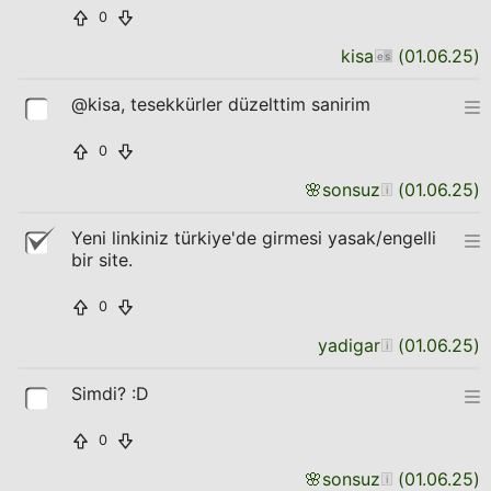
0
kisa
(
01.06.25
)
@kisa, tesekkürler düzelttim sanirim
0
🌸
sonsuz
(
01.06.25
)
Yeni linkiniz türkiye'de girmesi yasak/engelli
bir site.
0
yadigar
(
01.06.25
)
Simdi? :D
0
🌸
sonsuz
(
01.06.25
)