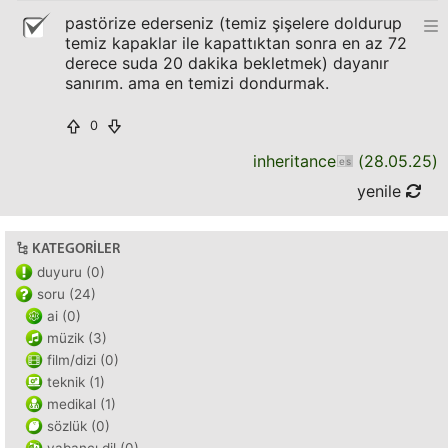
pastörize ederseniz (temiz şişelere doldurup
temiz kapaklar ile kapattıktan sonra en az 72
derece suda 20 dakika bekletmek) dayanır
sanırım. ama en temizi dondurmak.
0
inheritance
(
28.05.25
)
yenile
KATEGORILER
duyuru (0)
soru (24)
ai (0)
müzik (3)
film/dizi (0)
teknik (1)
medikal (1)
sözlük (0)