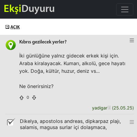
Ekşi
Duyuru
AÇIK
Kıbrıs gezilecek yerler?
İki günlüğüne yalnız gidecek erkek kişi için.
Araba kiralayacak. Kumarı, alkolü, gece hayatı
yok. Doğa, kültür, huzur, deniz vs...
Ne önerirsiniz?
0
yadigar
(
25.05.25
)
Dikelya, apostolos andreas, dipkarpaz plajı,
salamis, magusa surlar içi dolaşmaca,