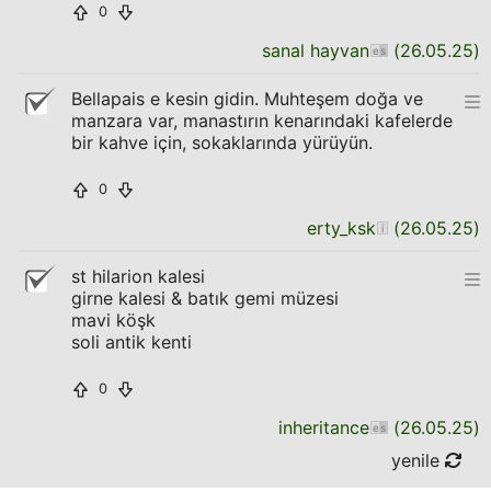
0
sanal hayvan
(
26.05.25
)
Bellapais e kesin gidin. Muhteşem doğa ve
manzara var, manastırın kenarındaki kafelerde
bir kahve için, sokaklarında yürüyün.
0
erty_ksk
(
26.05.25
)
st hilarion kalesi
girne kalesi & batık gemi müzesi
mavi köşk
soli antik kenti
0
inheritance
(
26.05.25
)
yenile