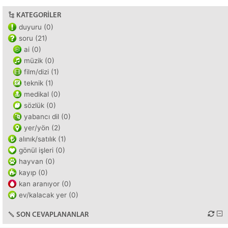
KATEGORILER
duyuru (0)
soru (21)
ai (0)
müzik (0)
film/dizi (1)
teknik (1)
medikal (0)
sözlük (0)
yabancı dil (0)
yer/yön (2)
alınık/satılık (1)
gönül işleri (0)
hayvan (0)
kayıp (0)
kan aranıyor (0)
ev/kalacak yer (0)
SON CEVAPLANANLAR