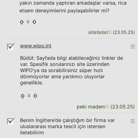
yakın zamanda yaptıran arkadaşlar varsa, rica
etsem deneyimlerini paylaşabilirler mi?
0
istististist
(
23.05.25
)
www.wipo.int
Büdüt: Sayfada bilgi alabileceğiniz linkler de
var. Spesifik sorularınızı site üzerinden
WIPO'ya da sorabilirsiniz süper hızlı
dönmüyorlar ama yardımcı oluyorlar
genellikle.
0
peki madem
(
23.05.25
)
Benim İngiltere’de çalıştığım bir firma var
uluslararası marka tescil için istersen
iletebilirim