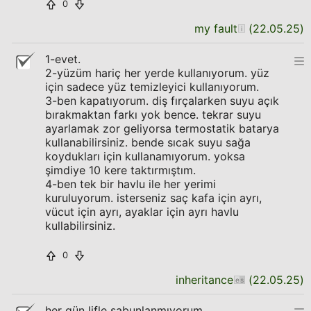
0
my fault
(
22.05.25
)
1-evet.
2-yüzüm hariç her yerde kullanıyorum. yüz
için sadece yüz temizleyici kullanıyorum.
3-ben kapatıyorum. diş fırçalarken suyu açık
bırakmaktan farkı yok bence. tekrar suyu
ayarlamak zor geliyorsa termostatik batarya
kullanabilirsiniz. bende sıcak suyu sağa
koydukları için kullanamıyorum. yoksa
şimdiye 10 kere taktırmıştım.
4-ben tek bir havlu ile her yerimi
kuruluyorum. isterseniz saç kafa için ayrı,
vücut için ayrı, ayaklar için ayrı havlu
kullabilirsiniz.
0
inheritance
(
22.05.25
)
her gün lifle sabunlanmıyorum