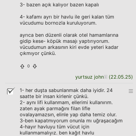
3- bazen açık kalıyor bazen kapalı
4- kafamı ayrı bir havlu ile geri kalan tüm
vücudumu bornozla kuruluyorum.
ayrıca ben düzenli olarak otel hamamlarına
gidip kese- köpük masajı yaptırıyorum.
vücudumun arkasının kiri evde yeteri kadar
çıkmıyor çünkü.
0
yurtsuz john
(
22.05.25
)
1- her duşta sabunlanmak daha iyidir. 24
saatte bir insan kirlenir çünkü.
2- aynı lifi kullanmam, ellerimi kullanırım.
zaten ayak parmağını filan lifle
ovalayamazsın, elinle yap daha temiz olur.
3-ben kapatmıyorum onunla mı uğraşacağım
4-hayır havluyu tüm vücut için
kullanmamalıyız. ben kağıt havlu