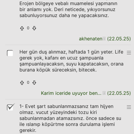
Erojen bölgeye vebalı muamelesi yapmanın
bir anlamı yok. Deri neticede, yıkıyorsunuz
sabunluyorsunuz daha ne yapacaksınız.
0
akhenaten
(
22.05.25
)
Her gün duş alınmaz, haftada 1 gün yeter. Life
gerek yok, kafanı en ucuz şampuanla
şampuanlayacaksın, suyu kapatacaksın, orana
burana köpük süreceksin, bitecek.
0
Karim iceride uyuyor ben seni dusunuyorum
(
22.05.25
)
1- Evet şart sabunlanmazsanız tam hijyen
olmaz. vucut yüzeyindeki tozu kiri
sabunlanmadan atamazsınız. önce sadece su
ile ıslanıp köpürtme sonra durulama işlemi
gerekir.