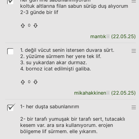
koltuk altlarına filan sabun sürüp duş alıyorum
2-3 günde bir lif
0
mantık
(
22.05.25
)
1. değil vücut senin istersen duvara sürt.
2. yüzüme sürmem her yere tek lif.
3. su yukardan akar durmaz.
4. bornoz icat edilmişti galiba.
0
mikahakkinen
(
22.05.25
)
1- her duşta sabunlanırım
2- bir tarafı yumuşak bir tarafı sert, tutacaklı
kesem var. ara sıra kullanıyorum. erojen
bölgeme lif sürmem. elle yıkarım.