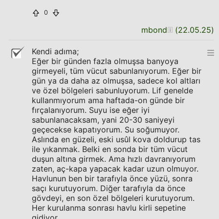
0
mbond
(
22.05.25
)
Kendi adıma;
Eğer bir günden fazla olmuşsa banyoya
girmeyeli, tüm vücut sabunlanıyorum. Eğer bir
gün ya da daha az olmuşsa, sadece kol altları
ve özel bölgeleri sabunluyorum. Lif genelde
kullanmıyorum ama haftada-on günde bir
fırçalanıyorum. Suyu ise eğer iyi
sabunlanacaksam, yani 20-30 saniyeyi
geçecekse kapatıyorum. Su soğumuyor.
Aslında en güzeli, eski usûl kova doldurup tas
ile yıkanmak. Belki en sonda bir tüm vücut
duşun altına girmek. Ama hızlı davranıyorum
zaten, aç-kapa yapacak kadar uzun olmuyor.
Havlunun ben bir tarafıyla önce yüzü, sonra
saçı kurutuyorum. Diğer tarafıyla da önce
gövdeyi, en son özel bölgeleri kurutuyorum.
Her kurulanma sonrası havlu kirli sepetine
gidiyor...