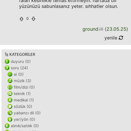
falan kesinlikle temas ettirmeyin. haftada bir
yüzünüzü sabunlasanız yeter. sıhhatler olsun.
0
ground
(
23.05.25
)
yenile
KATEGORILER
duyuru (0)
soru (24)
ai (0)
müzik (3)
film/dizi (0)
teknik (1)
medikal (1)
sözlük (0)
yabancı dil (0)
yer/yön (0)
alınık/satılık (0)