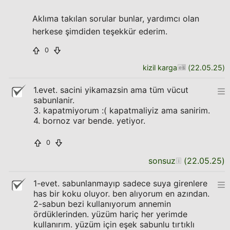
Aklıma takılan sorular bunlar, yardımcı olan
herkese şimdiden teşekkür ederim.
0
kizil karga
(
22.05.25
)
1.evet. sacini yikamazsin ama tüm vücut
sabunlanir.
3. kapatmiyorum :( kapatmaliyiz ama sanirim.
4. bornoz var bende. yetiyor.
0
sonsuz
(
22.05.25
)
1-evet. sabunlanmayıp sadece suya girenlere
has bir koku oluyor. ben alıyorum en azından.
2-sabun bezi kullanıyorum annemin
ördüklerinden. yüzüm hariç her yerimde
kullanırım. yüzüm için eşek sabunlu tırtıklı