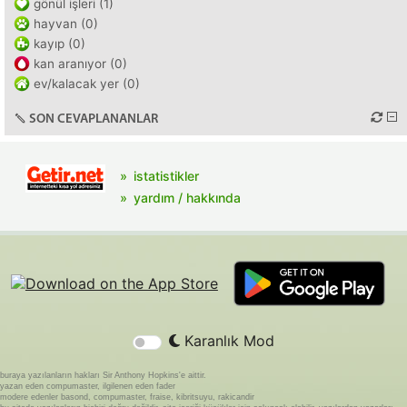
gönül işleri (1)
hayvan (0)
kayıp (0)
kan aranıyor (0)
ev/kalacak yer (0)
SON CEVAPLANANLAR
istatistikler
yardım / hakkında
Karanlık Mod
buraya yazılanların hakları Sir Anthony Hopkins'e aittir.
yazan eden compumaster, ilgilenen eden fader
modere edenler basond, compumaster, fraise, kibritsuyu, rakicandir