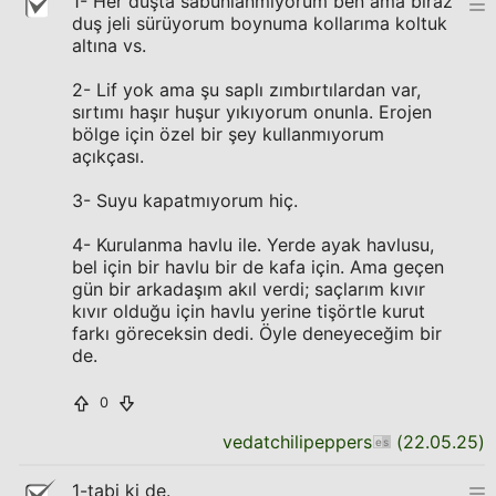
1- Her duşta sabunlanmıyorum ben ama biraz
duş jeli sürüyorum boynuma kollarıma koltuk
altına vs.
2- Lif yok ama şu saplı zımbırtılardan var,
sırtımı haşır huşur yıkıyorum onunla. Erojen
bölge için özel bir şey kullanmıyorum
açıkçası.
3- Suyu kapatmıyorum hiç.
4- Kurulanma havlu ile. Yerde ayak havlusu,
bel için bir havlu bir de kafa için. Ama geçen
gün bir arkadaşım akıl verdi; saçlarım kıvır
kıvır olduğu için havlu yerine tişörtle kurut
farkı göreceksin dedi. Öyle deneyeceğim bir
de.
0
vedatchilipeppers
(
22.05.25
)
1-tabi ki de.