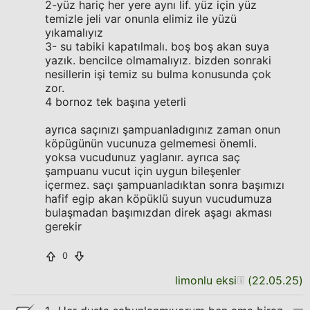
2-yüz hariç her yere aynı lif. yüz için yüz
temizle jeli var onunla elimiz ile yüzü
yıkamalıyız
3- su tabiki kapatılmalı. boş boş akan suya
yazık. bencilce olmamalıyız. bizden sonraki
nesillerin işi temiz su bulma konusunda çok
zor.
4 bornoz tek başına yeterli
ayrıca saçınızı şampuanladıgınız zaman onun
köpügünün vucunuza gelmemesi önemli.
yoksa vucudunuz yaglanır. ayrıca saç
şampuanu vucut için uygun bileşenler
içermez. saçı şampuanladıktan sonra başımızı
hafif egip akan köpüklü suyun vucudumuza
bulaşmadan başımızdan direk aşagı akması
gerekir
0
limonlu eksi
(
22.05.25
)