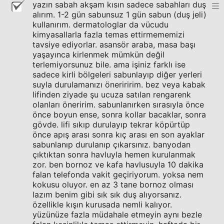
yazın sabah akşam kısın sadece sabahları duş
alırım. 1-2 gün sabunsuz 1 gün sabun (duş jeli)
kullanırım. dermatologlar da vücudu
kimyasallarla fazla temas ettirmememizi
tavsiye ediyorlar. asansör araba, masa başı
yaşayınca kirlenmek mümkün değil
terlemiyorsunuz bile. ama işiniz farklı ise
sadece kirli bölgeleri sabunlayıp diğer yerleri
suyla durulamanızı öneriririm. bez veya kabak
lifinden ziyade şu ucuza satılan rengarenk
olanları öneririm. sabunlanırken sırasıyla önce
önce boyun ense, sonra kollar bacaklar, sonra
gövde. lifi sıkıp durulayıp tekrar köpürtüp
önce apış arası sonra kıç arası en son ayaklar
sabunlanıp durulanıp çıkarsınız. banyodan
çıktıktan sonra havluyla hemen kurulanmak
zor. ben bornoz ve kafa havlusuyla 10 dakika
falan telefonda vakit geçiriyorum. yoksa nem
kokusu oluyor. en az 3 tane bornoz olması
lazım benim gibi sık sık duş alıyorsanız.
özellikle kışın kurusada nemli kalıyor.
yüzünüze fazla müdahale etmeyin aynı bezle