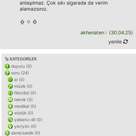
anlaşılmaz. Çok sıkı sigarada da verim
alamazsınız.
0
akhenaten
(
30.04.25
)
yenile
KATEGORILER
duyuru (0)
soru (24)
ai (0)
müzik (0)
film/dizi (0)
teknik (3)
medikal (0)
sözlük (0)
yabancı dil (0)
yer/yön (0)
alınık/satılık (0)