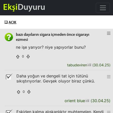
Ekşi
Duyuru
AÇIK
bazı dayıların sigara içmeden önce sigarayı
ezmesi
ne işe yarıyor? niye yapıyorlar bunu?
0
tabudeviren
(
30.04.25
)
Daha yoğun ve dengeli tat için tütünü
sıkıştırıyorlar. Gevşek oluyor biraz çünkü.
0
orient blue
(
30.04.25
)
Eskiden kalma alışkanlıktır muhtemelen. Kendi