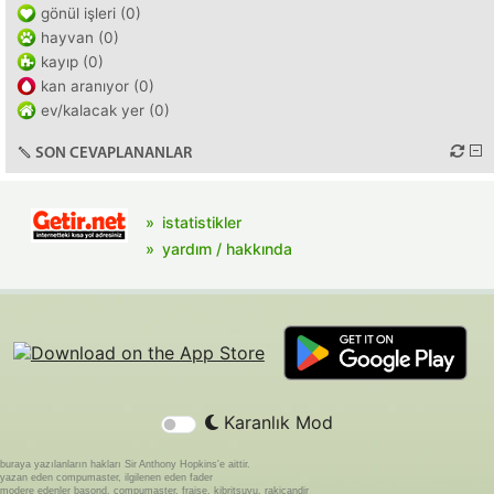
gönül işleri (0)
hayvan (0)
kayıp (0)
kan aranıyor (0)
ev/kalacak yer (0)
SON CEVAPLANANLAR
istatistikler
yardım / hakkında
Karanlık Mod
buraya yazılanların hakları Sir Anthony Hopkins'e aittir.
yazan eden compumaster, ilgilenen eden fader
modere edenler basond, compumaster, fraise, kibritsuyu, rakicandir