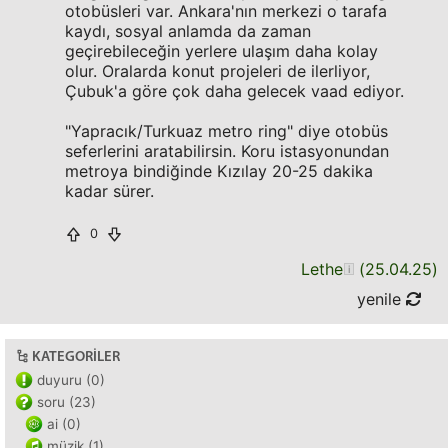
otobüsleri var. Ankara'nın merkezi o tarafa
kaydı, sosyal anlamda da zaman
geçirebileceğin yerlere ulaşım daha kolay
olur. Oralarda konut projeleri de ilerliyor,
Çubuk'a göre çok daha gelecek vaad ediyor.
"Yapracık/Turkuaz metro ring" diye otobüs
seferlerini aratabilirsin. Koru istasyonundan
metroya bindiğinde Kızılay 20-25 dakika
kadar sürer.
0
Lethe
(
25.04.25
)
yenile
KATEGORILER
duyuru (0)
soru (23)
ai (0)
müzik (1)