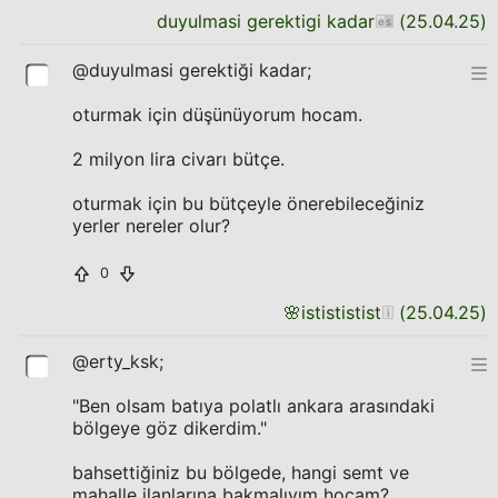
duyulmasi gerektigi kadar
(
25.04.25
)
@duyulmasi gerektiği kadar;
oturmak için düşünüyorum hocam.
2 milyon lira civarı bütçe.
oturmak için bu bütçeyle önerebileceğiniz
yerler nereler olur?
0
🌸
istististist
(
25.04.25
)
@erty_ksk;
"Ben olsam batıya polatlı ankara arasındaki
bölgeye göz dikerdim."
bahsettiğiniz bu bölgede, hangi semt ve
mahalle ilanlarına bakmalıyım hocam?