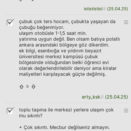
istististist
(
25.04.25
)
çubuk çok ters hocam, çubukta yaşayan da
çubuğu beğenmiyor.
ulaşım otobüsle 1-1,5 saat min.
yatırıma uygun değil. Ben olsam batıya polatlı
ankara arasındaki bölgeye göz dikerdim.
ek bilgi, esenboğa ve yıldırım beyazıt
üniversitesi merkez kampüsü çubuk
bölgesinde olduğundan belki öğrenci evi
olarak değerlendirilebilir deniyor ama kiralar
maliyetleri karşılayacak güçte değilmiş.
0
erty_ksk
(
25.04.25
)
toplu taşıma ile merkezi yerlere ulaşım çok
mu sıkıntı?
+ Çok sıkıntı. Mecbur değilseniz almayın.